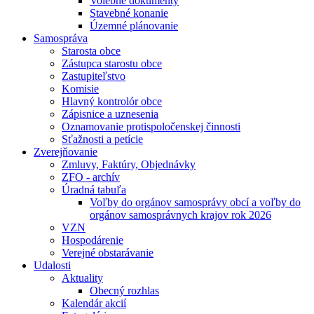
Volebné dokumenty
Stavebné konanie
Územné plánovanie
Samospráva
Starosta obce
Zástupca starostu obce
Zastupiteľstvo
Komisie
Hlavný kontrolór obce
Zápisnice a uznesenia
Oznamovanie protispoločenskej činnosti
Sťažnosti a petície
Zverejňovanie
Zmluvy, Faktúry, Objednávky
ZFO - archív
Úradná tabuľa
Voľby do orgánov samosprávy obcí a voľby do
orgánov samosprávnych krajov rok 2026
VZN
Hospodárenie
Verejné obstarávanie
Udalosti
Aktuality
Obecný rozhlas
Kalendár akcií