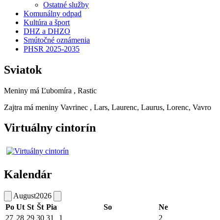
Ostatné služby
Komunálny odpad
Kultúra a šport
DHZ a DHZO
Smútočné oznámenia
PHSR 2025-2035
Sviatok
Meniny má
Ľubomíra
, Rastic
Zajtra má meniny
Vavrinec
, Lars, Laurenc, Laurus, Lorenc, Vavro
Virtuálny cintorín
Kalendár
August
2026
Po
Ut
St
Št
Pia
So
Ne
27
28
29
30
31
1
2