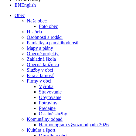
EN
English
Obec
Naša obec
Foto obec
História
Osobnosti a rodáci
Pamiatky a pamätihodnosti
Mapy a plány
Obecné projekty
Základná škola
Obecná knižnica
Služby v obci
Fara a farnosť
Firmy v obci
Výroba
Stravovanie
Ubytovanie
Potraviny
Predajne
Ostatné služby
Komunálny odpad
Harmonogram vývozu odpadu 2026
Kultúra a šport
Divadlo v obci