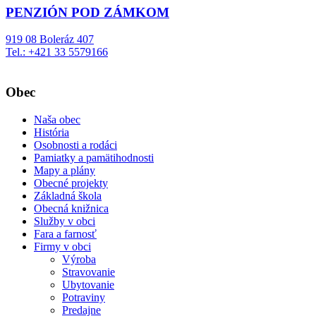
PENZIÓN POD ZÁMKOM
919 08 Boleráz 407
Tel.: +421 33 5579166
Obec
Naša obec
História
Osobnosti a rodáci
Pamiatky a pamätihodnosti
Mapy a plány
Obecné projekty
Základná škola
Obecná knižnica
Služby v obci
Fara a farnosť
Firmy v obci
Výroba
Stravovanie
Ubytovanie
Potraviny
Predajne