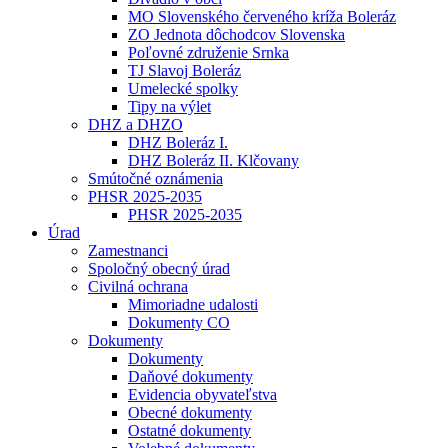
MO Slovenského červeného kríža Boleráz
ZO Jednota dôchodcov Slovenska
Poľovné združenie Srnka
TJ Slavoj Boleráz
Umelecké spolky
Tipy na výlet
DHZ a DHZO
DHZ Boleráz I.
DHZ Boleráz II. Klčovany
Smútočné oznámenia
PHSR 2025-2035
PHSR 2025-2035
Úrad
Zamestnanci
Spoločný obecný úrad
Civilná ochrana
Mimoriadne udalosti
Dokumenty CO
Dokumenty
Dokumenty
Daňové dokumenty
Evidencia obyvateľstva
Obecné dokumenty
Ostatné dokumenty