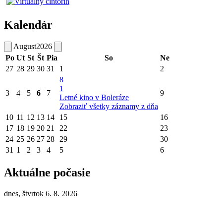
Kalendár
August
2026
Po
Ut
St
Št
Pia
So
Ne
27
28
29
30
31
1
2
8
1
3
4
5
6
7
9
Letné kino v Boleráze
Zobraziť všetky záznamy z dňa
10
11
12
13
14
15
16
17
18
19
20
21
22
23
24
25
26
27
28
29
30
31
1
2
3
4
5
6
Aktuálne počasie
dnes, štvrtok 6. 8. 2026