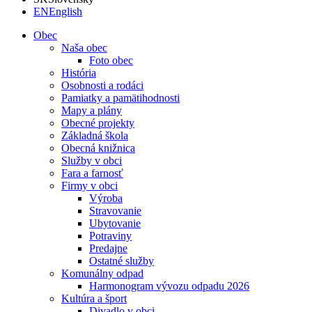
EN
English
Obec
Naša obec
Foto obec
História
Osobnosti a rodáci
Pamiatky a pamätihodnosti
Mapy a plány
Obecné projekty
Základná škola
Obecná knižnica
Služby v obci
Fara a farnosť
Firmy v obci
Výroba
Stravovanie
Ubytovanie
Potraviny
Predajne
Ostatné služby
Komunálny odpad
Harmonogram vývozu odpadu 2026
Kultúra a šport
Divadlo v obci