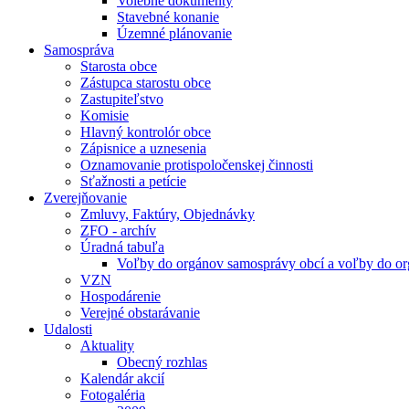
Volebné dokumenty
Stavebné konanie
Územné plánovanie
Samospráva
Starosta obce
Zástupca starostu obce
Zastupiteľstvo
Komisie
Hlavný kontrolór obce
Zápisnice a uznesenia
Oznamovanie protispoločenskej činnosti
Sťažnosti a petície
Zverejňovanie
Zmluvy, Faktúry, Objednávky
ZFO - archív
Úradná tabuľa
Voľby do orgánov samosprávy obcí a voľby do o
VZN
Hospodárenie
Verejné obstarávanie
Udalosti
Aktuality
Obecný rozhlas
Kalendár akcií
Fotogaléria