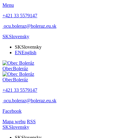
Menu
+421 33 5579147
ocu.boleraz@boleraz.eu.sk
SK
Slovensky
SK
Slovensky
EN
English
Obec
Boleráz
Obec
Boleráz
+421 33 5579147
ocu.boleraz@boleraz.eu.sk
Facebook
Mapa webu
RSS
SK
Slovensky
SK
Slovensky