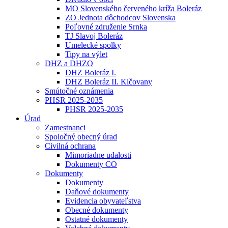
MO Slovenského červeného kríža Boleráz
ZO Jednota dôchodcov Slovenska
Poľovné združenie Srnka
TJ Slavoj Boleráz
Umelecké spolky
Tipy na výlet
DHZ a DHZO
DHZ Boleráz I.
DHZ Boleráz II. Klčovany
Smútočné oznámenia
PHSR 2025-2035
PHSR 2025-2035
Úrad
Zamestnanci
Spoločný obecný úrad
Civilná ochrana
Mimoriadne udalosti
Dokumenty CO
Dokumenty
Dokumenty
Daňové dokumenty
Evidencia obyvateľstva
Obecné dokumenty
Ostatné dokumenty