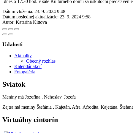
-dnes o 17:30 hod. v sále Kultúrneho domu sa uskutoční predstavenie
Dátum vloženia:
23. 9. 2024 9:48
Dátum poslednej aktualizácie:
23. 9. 2024 9:58
Autor:
Katarína Kittova
Udalosti
Aktuality
Obecný rozhlas
Kalendár akcií
Fotogaléria
Sviatok
Meniny má
Jozefína
, Nehoslav, Jozefa
Zajtra má meniny
Štefánia
, Kajetán, Afra, Afrodita, Kajetána, Štefan
Virtuálny cintorín