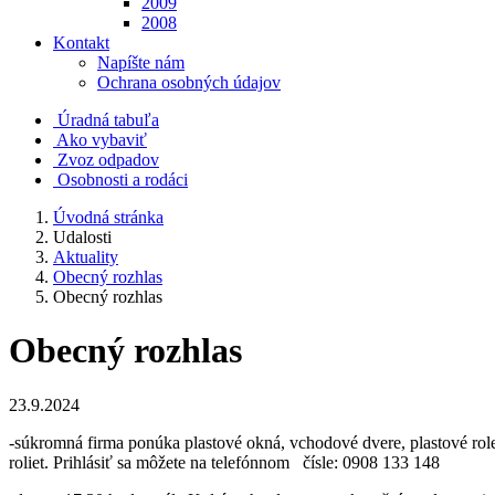
2009
2008
Kontakt
Napíšte nám
Ochrana osobných údajov
Úradná tabuľa
Ako vybaviť
Zvoz odpadov
Osobnosti a rodáci
Úvodná stránka
Udalosti
Aktuality
Obecný rozhlas
Obecný rozhlas
Obecný rozhlas
23.9.2024
-súkromná firma ponúka plastové okná, vchodové dvere, plastové rol
roliet. Prihlásiť sa môžete na telefónnom čísle: 0908 133 148