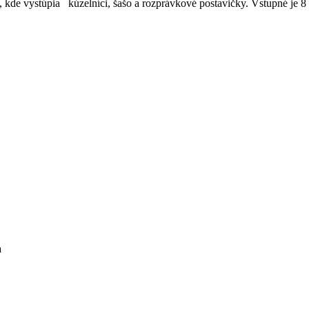
, kde vystúpia kúzelníci, šašo a rozprávkové postavičky. Vstupné je 8
a