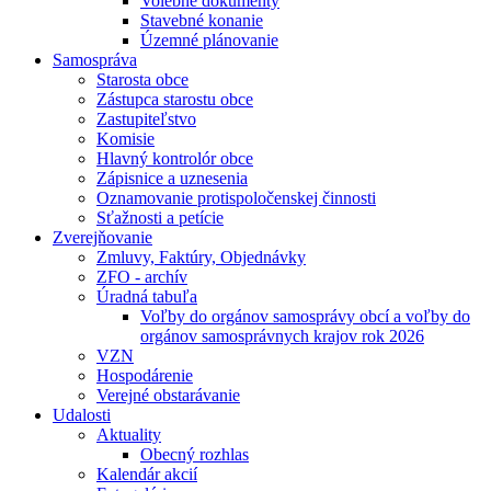
Volebné dokumenty
Stavebné konanie
Územné plánovanie
Samospráva
Starosta obce
Zástupca starostu obce
Zastupiteľstvo
Komisie
Hlavný kontrolór obce
Zápisnice a uznesenia
Oznamovanie protispoločenskej činnosti
Sťažnosti a petície
Zverejňovanie
Zmluvy, Faktúry, Objednávky
ZFO - archív
Úradná tabuľa
Voľby do orgánov samosprávy obcí a voľby do
orgánov samosprávnych krajov rok 2026
VZN
Hospodárenie
Verejné obstarávanie
Udalosti
Aktuality
Obecný rozhlas
Kalendár akcií