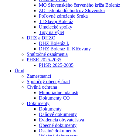
MO Slovenského červeného kríža Boleráz
ZO Jednota dôchodcov Slovenska
Poľovné združenie Srnka
TJ Slavoj Boleráz
Umelecké spolky
Tipy na výlet
DHZ a DHZO
DHZ Boleráz I.
DHZ Boleráz II. Klčovany
Smútočné oznámenia
PHSR 2025-2035
PHSR 2025-2035
Úrad
Zamestnanci
Spoločný obecný úrad
Civilná ochrana
Mimoriadne udalosti
Dokumenty CO
Dokumenty
Dokumenty
Daňové dokumenty
Evidencia obyvateľstva
Obecné dokumenty
Ostatné dokumenty