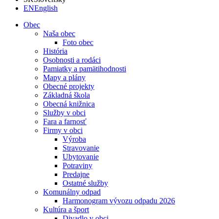
EN
English
Obec
Naša obec
Foto obec
História
Osobnosti a rodáci
Pamiatky a pamätihodnosti
Mapy a plány
Obecné projekty
Základná škola
Obecná knižnica
Služby v obci
Fara a farnosť
Firmy v obci
Výroba
Stravovanie
Ubytovanie
Potraviny
Predajne
Ostatné služby
Komunálny odpad
Harmonogram vývozu odpadu 2026
Kultúra a šport
Divadlo v obci