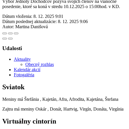
Výbor Jednoty Dôchodcov pozýva svojich členov na vianočné
posedenie, ktoré sa koná v stredu 10.12.2025 o 15:00hod. v KD.
Dátum vloženia:
8. 12. 2025 9:01
Dátum poslednej aktualizácie:
8. 12. 2025 9:06
Autor:
Martina Danišová
Udalosti
Aktuality
Obecný rozhlas
Kalendár akcií
Fotogaléria
Sviatok
Meniny má
Štefánia
, Kajetán, Afra, Afrodita, Kajetána, Štefana
Zajtra má meniny
Oskár
, Donát, Hartvig, Virgín, Donáta, Virgínia
Virtuálny cintorín