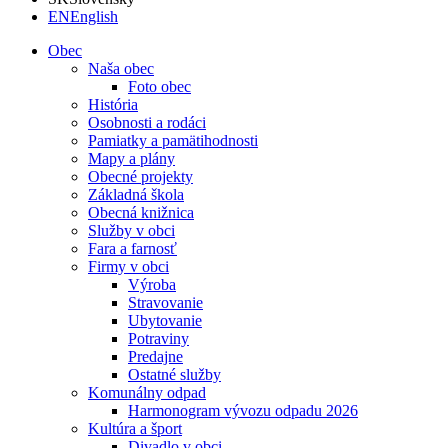
EN
English
Obec
Naša obec
Foto obec
História
Osobnosti a rodáci
Pamiatky a pamätihodnosti
Mapy a plány
Obecné projekty
Základná škola
Obecná knižnica
Služby v obci
Fara a farnosť
Firmy v obci
Výroba
Stravovanie
Ubytovanie
Potraviny
Predajne
Ostatné služby
Komunálny odpad
Harmonogram vývozu odpadu 2026
Kultúra a šport
Divadlo v obci