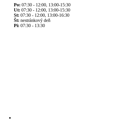
Po:
07:30 - 12:00, 13:00-15:30
Ut:
07:30 - 12:00, 13:00-15:30
St:
07:30 - 12:00, 13:00-16:30
Št:
nestránkový deň
Pi:
07:30 - 13:30