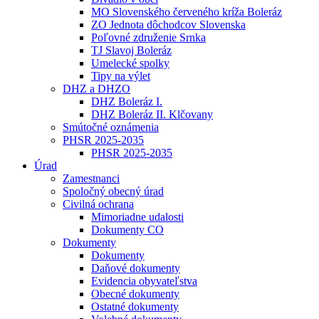
MO Slovenského červeného kríža Boleráz
ZO Jednota dôchodcov Slovenska
Poľovné združenie Srnka
TJ Slavoj Boleráz
Umelecké spolky
Tipy na výlet
DHZ a DHZO
DHZ Boleráz I.
DHZ Boleráz II. Klčovany
Smútočné oznámenia
PHSR 2025-2035
PHSR 2025-2035
Úrad
Zamestnanci
Spoločný obecný úrad
Civilná ochrana
Mimoriadne udalosti
Dokumenty CO
Dokumenty
Dokumenty
Daňové dokumenty
Evidencia obyvateľstva
Obecné dokumenty
Ostatné dokumenty