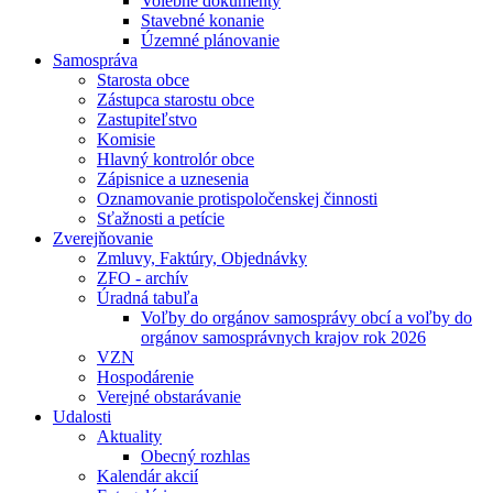
Volebné dokumenty
Stavebné konanie
Územné plánovanie
Samospráva
Starosta obce
Zástupca starostu obce
Zastupiteľstvo
Komisie
Hlavný kontrolór obce
Zápisnice a uznesenia
Oznamovanie protispoločenskej činnosti
Sťažnosti a petície
Zverejňovanie
Zmluvy, Faktúry, Objednávky
ZFO - archív
Úradná tabuľa
Voľby do orgánov samosprávy obcí a voľby do
orgánov samosprávnych krajov rok 2026
VZN
Hospodárenie
Verejné obstarávanie
Udalosti
Aktuality
Obecný rozhlas
Kalendár akcií