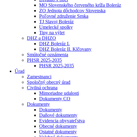
MO Slovenského červeného kríža Boleráz
ZO Jednota dôchodcov Slovenska
Poľovné združenie Srnka
TJ Slavoj Boleráz
Umelecké spolky
Tipy na výlet
DHZ a DHZO
DHZ Boleráz I.
DHZ Boleráz II. Klčovany
Smútočné oznámenia
PHSR 2025-2035
PHSR 2025-2035
Úrad
Zamestnanci
Spoločný obecný úrad
Civilná ochrana
Mimoriadne udalosti
Dokumenty CO
Dokumenty
Dokumenty
Daňové dokumenty
Evidencia obyvateľstva
Obecné dokumenty
Ostatné dokumenty