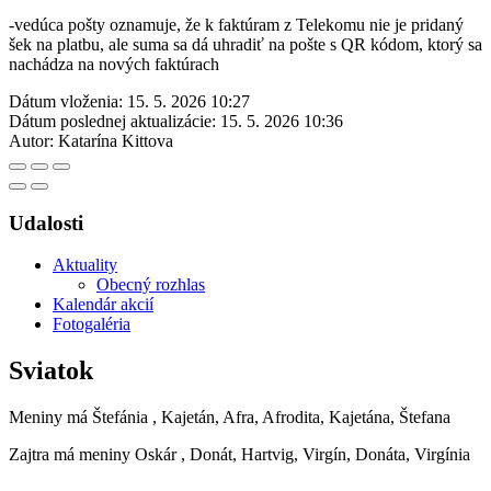
-vedúca pošty oznamuje, že k faktúram z Telekomu nie je pridaný
šek na platbu, ale suma sa dá uhradiť na pošte s QR kódom, ktorý sa
nachádza na nových faktúrach
Dátum vloženia:
15. 5. 2026 10:27
Dátum poslednej aktualizácie:
15. 5. 2026 10:36
Autor:
Katarína Kittova
Udalosti
Aktuality
Obecný rozhlas
Kalendár akcií
Fotogaléria
Sviatok
Meniny má
Štefánia
, Kajetán, Afra, Afrodita, Kajetána, Štefana
Zajtra má meniny
Oskár
, Donát, Hartvig, Virgín, Donáta, Virgínia