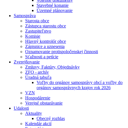
Volebné dokumenty
Stavebné konanie
Územné plánovanie
Samospráva
Starosta obce
Zástupca starostu obce
Zastupiteľstvo
Komisie
Hlavný kontrolór obce
Zápisnice a uznesenia
Oznamovanie protispoločenskej činnosti
Sťažnosti a petície
Zverejňovanie
Zmluvy, Faktúry, Objednávky
ZFO - archív
Úradná tabuľa
Voľby do orgánov samosprávy obcí a voľby do
orgánov samosprávnych krajov rok 2026
VZN
Hospodárenie
Verejné obstarávanie
Udalosti
Aktuality
Obecný rozhlas
Kalendár akcií