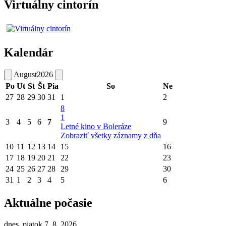
Virtuálny cintorín
Kalendár
August
2026
Po
Ut
St
Št
Pia
So
Ne
27
28
29
30
31
1
2
8
1
3
4
5
6
7
9
Letné kino v Boleráze
Zobraziť všetky záznamy z dňa
10
11
12
13
14
15
16
17
18
19
20
21
22
23
24
25
26
27
28
29
30
31
1
2
3
4
5
6
Aktuálne počasie
dnes, piatok 7. 8. 2026