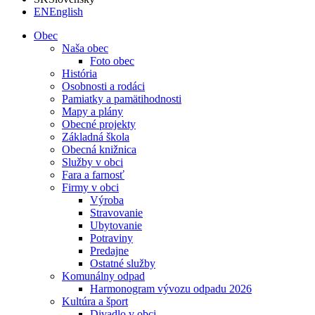
EN
English
Obec
Naša obec
Foto obec
História
Osobnosti a rodáci
Pamiatky a pamätihodnosti
Mapy a plány
Obecné projekty
Základná škola
Obecná knižnica
Služby v obci
Fara a farnosť
Firmy v obci
Výroba
Stravovanie
Ubytovanie
Potraviny
Predajne
Ostatné služby
Komunálny odpad
Harmonogram vývozu odpadu 2026
Kultúra a šport
Divadlo v obci