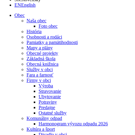
EN
English
Obec
Naša obec
Foto obec
História
Osobnosti a rodáci
Pamiatky a pamätihodnosti
Mapy a plány
Obecné projekty
Základná škola
Obecná knižnica
Služby v obci
Fara a farnosť
Firmy v obci
Výroba
Stravovanie
Ubytovanie
Potraviny
Predajne
Ostatné služby
Komunálny odpad
Harmonogram vývozu odpadu 2026
Kultúra a šport
Divadlo v obci