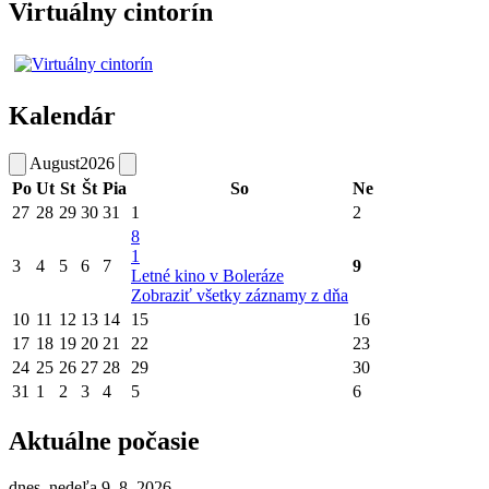
Virtuálny cintorín
Kalendár
August
2026
Po
Ut
St
Št
Pia
So
Ne
27
28
29
30
31
1
2
8
1
3
4
5
6
7
9
Letné kino v Boleráze
Zobraziť všetky záznamy z dňa
10
11
12
13
14
15
16
17
18
19
20
21
22
23
24
25
26
27
28
29
30
31
1
2
3
4
5
6
Aktuálne počasie
dnes, nedeľa 9. 8. 2026