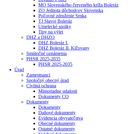
MO Slovenského červeného kríža Boleráz
ZO Jednota dôchodcov Slovenska
Poľovné združenie Srnka
TJ Slavoj Boleráz
Umelecké spolky
Tipy na výlet
DHZ a DHZO
DHZ Boleráz I.
DHZ Boleráz II. Klčovany
Smútočné oznámenia
PHSR 2025-2035
PHSR 2025-2035
Úrad
Zamestnanci
Spoločný obecný úrad
Civilná ochrana
Mimoriadne udalosti
Dokumenty CO
Dokumenty
Dokumenty
Daňové dokumenty
Evidencia obyvateľstva
Obecné dokumenty
Ostatné dokumenty