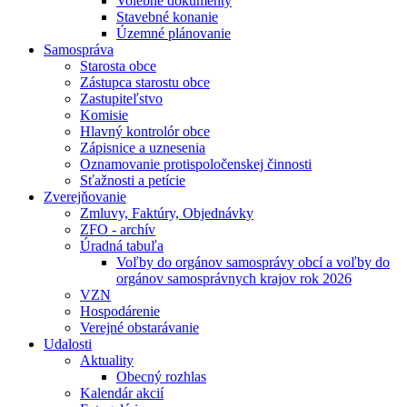
Volebné dokumenty
Stavebné konanie
Územné plánovanie
Samospráva
Starosta obce
Zástupca starostu obce
Zastupiteľstvo
Komisie
Hlavný kontrolór obce
Zápisnice a uznesenia
Oznamovanie protispoločenskej činnosti
Sťažnosti a petície
Zverejňovanie
Zmluvy, Faktúry, Objednávky
ZFO - archív
Úradná tabuľa
Voľby do orgánov samosprávy obcí a voľby do
orgánov samosprávnych krajov rok 2026
VZN
Hospodárenie
Verejné obstarávanie
Udalosti
Aktuality
Obecný rozhlas
Kalendár akcií