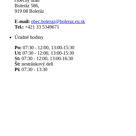
Obecný úrad
Boleráz 586,
919 08 Boleráz
E-mail:
obec.boleraz@boleraz.eu.sk
Tel.:
+421 33 5349671
Úradné hodiny
Po:
07:30 - 12:00, 13:00-15:30
Ut:
07:30 - 12:00, 13:00-15:30
St:
07:30 - 12:00, 13:00-16:30
Št:
nestránkový deň
Pi:
07:30 - 13:30