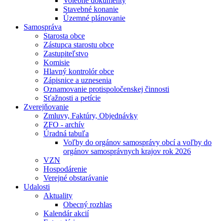
Volebné dokumenty
Stavebné konanie
Územné plánovanie
Samospráva
Starosta obce
Zástupca starostu obce
Zastupiteľstvo
Komisie
Hlavný kontrolór obce
Zápisnice a uznesenia
Oznamovanie protispoločenskej činnosti
Sťažnosti a petície
Zverejňovanie
Zmluvy, Faktúry, Objednávky
ZFO - archív
Úradná tabuľa
Voľby do orgánov samosprávy obcí a voľby do
orgánov samosprávnych krajov rok 2026
VZN
Hospodárenie
Verejné obstarávanie
Udalosti
Aktuality
Obecný rozhlas
Kalendár akcií