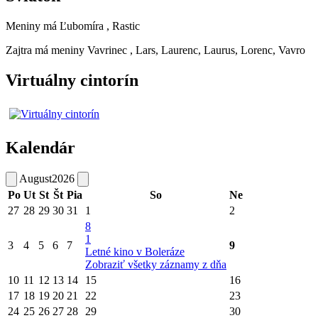
Meniny má
Ľubomíra
, Rastic
Zajtra má meniny
Vavrinec
, Lars, Laurenc, Laurus, Lorenc, Vavro
Virtuálny cintorín
Kalendár
August
2026
Po
Ut
St
Št
Pia
So
Ne
27
28
29
30
31
1
2
8
1
3
4
5
6
7
9
Letné kino v Boleráze
Zobraziť všetky záznamy z dňa
10
11
12
13
14
15
16
17
18
19
20
21
22
23
24
25
26
27
28
29
30