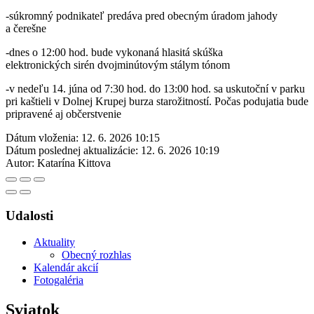
-súkromný podnikateľ predáva pred obecným úradom jahody
a čerešne
-dnes o 12:00 hod. bude vykonaná hlasitá skúška
elektronických sirén dvojminútovým stálym tónom
-v nedeľu 14. júna od 7:30 hod. do 13:00 hod. sa uskutoční v parku
pri kaštieli v Dolnej Krupej burza starožitností. Počas podujatia bude
pripravené aj občerstvenie
Dátum vloženia:
12. 6. 2026 10:15
Dátum poslednej aktualizácie:
12. 6. 2026 10:19
Autor:
Katarína Kittova
Udalosti
Aktuality
Obecný rozhlas
Kalendár akcií
Fotogaléria
Sviatok