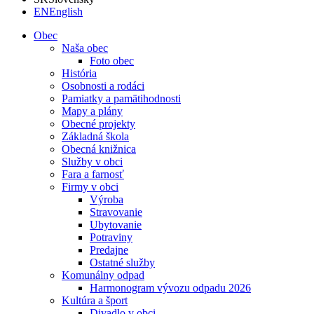
EN
English
Obec
Naša obec
Foto obec
História
Osobnosti a rodáci
Pamiatky a pamätihodnosti
Mapy a plány
Obecné projekty
Základná škola
Obecná knižnica
Služby v obci
Fara a farnosť
Firmy v obci
Výroba
Stravovanie
Ubytovanie
Potraviny
Predajne
Ostatné služby
Komunálny odpad
Harmonogram vývozu odpadu 2026
Kultúra a šport
Divadlo v obci