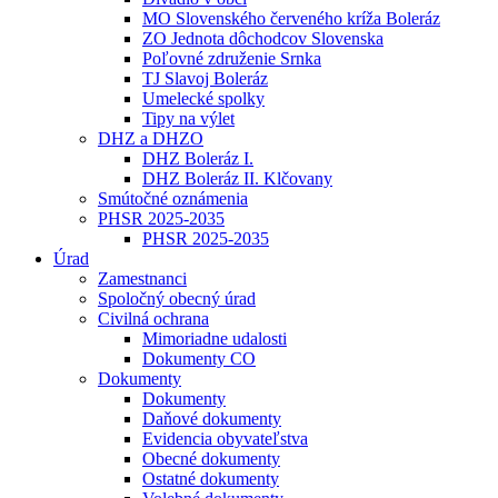
MO Slovenského červeného kríža Boleráz
ZO Jednota dôchodcov Slovenska
Poľovné združenie Srnka
TJ Slavoj Boleráz
Umelecké spolky
Tipy na výlet
DHZ a DHZO
DHZ Boleráz I.
DHZ Boleráz II. Klčovany
Smútočné oznámenia
PHSR 2025-2035
PHSR 2025-2035
Úrad
Zamestnanci
Spoločný obecný úrad
Civilná ochrana
Mimoriadne udalosti
Dokumenty CO
Dokumenty
Dokumenty
Daňové dokumenty
Evidencia obyvateľstva
Obecné dokumenty
Ostatné dokumenty