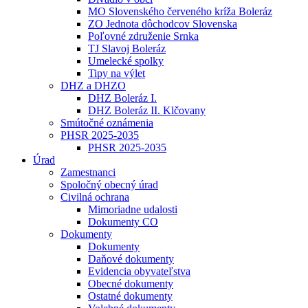
MO Slovenského červeného kríža Boleráz
ZO Jednota dôchodcov Slovenska
Poľovné združenie Srnka
TJ Slavoj Boleráz
Umelecké spolky
Tipy na výlet
DHZ a DHZO
DHZ Boleráz I.
DHZ Boleráz II. Klčovany
Smútočné oznámenia
PHSR 2025-2035
PHSR 2025-2035
Úrad
Zamestnanci
Spoločný obecný úrad
Civilná ochrana
Mimoriadne udalosti
Dokumenty CO
Dokumenty
Dokumenty
Daňové dokumenty
Evidencia obyvateľstva
Obecné dokumenty
Ostatné dokumenty