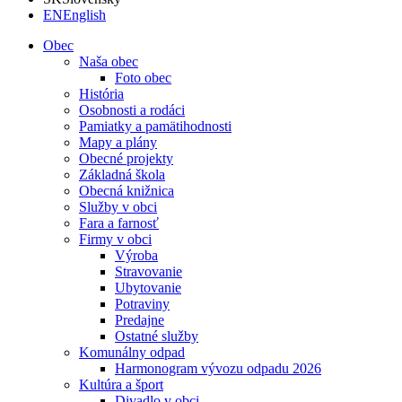
EN
English
Obec
Naša obec
Foto obec
História
Osobnosti a rodáci
Pamiatky a pamätihodnosti
Mapy a plány
Obecné projekty
Základná škola
Obecná knižnica
Služby v obci
Fara a farnosť
Firmy v obci
Výroba
Stravovanie
Ubytovanie
Potraviny
Predajne
Ostatné služby
Komunálny odpad
Harmonogram vývozu odpadu 2026
Kultúra a šport
Divadlo v obci