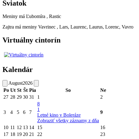
Sviatok
Meniny má
Ľubomíra
, Rastic
Zajtra má meniny
Vavrinec
, Lars, Laurenc, Laurus, Lorenc, Vavro
Virtuálny cintorín
Kalendár
August
2026
Po
Ut
St
Št
Pia
So
Ne
27
28
29
30
31
1
2
8
1
3
4
5
6
7
9
Letné kino v Boleráze
Zobraziť všetky záznamy z dňa
10
11
12
13
14
15
16
17
18
19
20
21
22
23