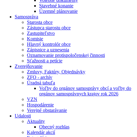
Volebné dokumenty
Stavebné konanie
Územné plánovanie
Samospráva
Starosta obce
Zástupca starostu obce
Zastupiteľstvo
Komisie
Hlavný kontrolór obce
Zápisnice a uznesenia
Oznamovanie protispoločenskej činnosti
Sťažnosti a petície
Zverejňovanie
Zmluvy, Faktúry, Objednávky
ZFO - archív
Úradná tabuľa
Voľby do orgánov samosprávy obcí a voľby do
orgánov samosprávnych krajov rok 2026
VZN
Hospodárenie
Verejné obstarávanie
Udalosti
Aktuality
Obecný rozhlas
Kalendár akcií