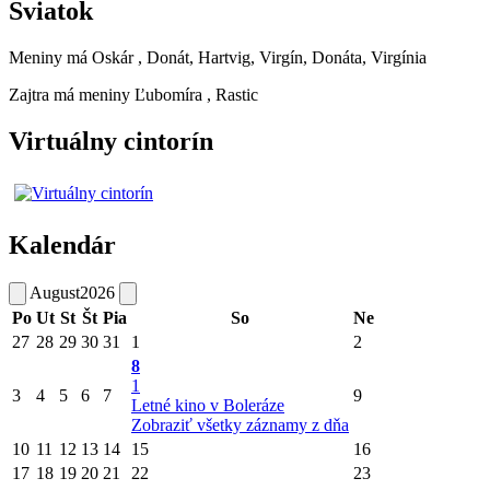
Sviatok
Meniny má
Oskár
, Donát, Hartvig, Virgín, Donáta, Virgínia
Zajtra má meniny
Ľubomíra
, Rastic
Virtuálny cintorín
Kalendár
August
2026
Po
Ut
St
Št
Pia
So
Ne
27
28
29
30
31
1
2
8
1
3
4
5
6
7
9
Letné kino v Boleráze
Zobraziť všetky záznamy z dňa
10
11
12
13
14
15
16
17
18
19
20
21
22
23