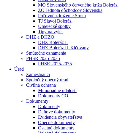
MO Slovenského červeného kríža Boleráz
ZO Jednota dôchodcov Slovenska
Poľovné združenie Srnka
TJ Slavoj Boleráz
Umelecké spolky
Tipy na výlet
DHZ a DHZO
DHZ Boleráz I.
DHZ Boleráz II. Klčovany
Smútočné oznámenia
PHSR 2025-2035
PHSR 2025-2035
Úrad
Zamestnanci
Spoločný obecný úrad
Civilná ochrana
Mimoriadne udalosti
Dokumenty CO
Dokumenty
Dokumenty
Daňové dokumenty
Evidencia obyvateľstva
Obecné dokumenty
Ostatné dokumenty