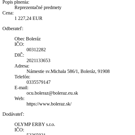
Popis plnenia:
Reprezentačné predmety
Cena:
1 227,24 EUR
Odberateľ:
Obec Boleráz
IČO:
00312282
DIČ:
2021133653
Adresa:
Námestie sv.Michala 586/1, Boleráz, 91908
Telefón:
0335579147
E-mail:
ocu.boleraz@boleraz.eu.sk
Web:
https://www.boleraz.sk/
Dodávateľ:
OLYMP ERBY s.r.o.
IČO: