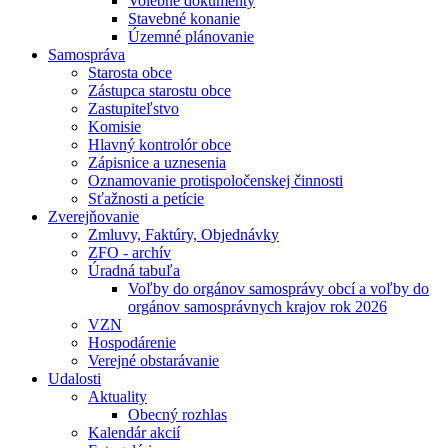
Volebné dokumenty
Stavebné konanie
Územné plánovanie
Samospráva
Starosta obce
Zástupca starostu obce
Zastupiteľstvo
Komisie
Hlavný kontrolór obce
Zápisnice a uznesenia
Oznamovanie protispoločenskej činnosti
Sťažnosti a petície
Zverejňovanie
Zmluvy, Faktúry, Objednávky
ZFO - archív
Úradná tabuľa
Voľby do orgánov samosprávy obcí a voľby do
orgánov samosprávnych krajov rok 2026
VZN
Hospodárenie
Verejné obstarávanie
Udalosti
Aktuality
Obecný rozhlas
Kalendár akcií