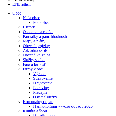
EN
English
Obec
Naša obec
Foto obec
História
Osobnosti a rodáci
Pamiatky a pamätihodnosti
Mapy a plány
Obecné projekty
Základná škola
Obecná knižnica
Služby v obci
Fara a farnosť
Firmy v obci
Výroba
Stravovanie
Ubytovanie
Potraviny
Predajne
Ostatné služby
Komunálny odpad
Harmonogram vývozu odpadu 2026
Kultúra a šport
Divadlo v obci