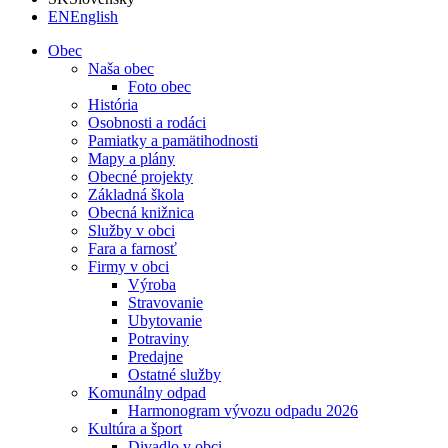
EN
English
Obec
Naša obec
Foto obec
História
Osobnosti a rodáci
Pamiatky a pamätihodnosti
Mapy a plány
Obecné projekty
Základná škola
Obecná knižnica
Služby v obci
Fara a farnosť
Firmy v obci
Výroba
Stravovanie
Ubytovanie
Potraviny
Predajne
Ostatné služby
Komunálny odpad
Harmonogram vývozu odpadu 2026
Kultúra a šport
Divadlo v obci