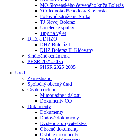
MO Slovenského červeného kríža Boleráz
ZO Jednota dôchodcov Slovenska
Poľovné združenie Srnka
TJ Slavoj Boleráz
Umelecké spolky
Tipy na výlet
DHZ a DHZO
DHZ Boleráz I.
DHZ Boleráz II. Klčovany
Smútočné oznámenia
PHSR 2025-2035
PHSR 2025-2035
Úrad
Zamestnanci
Spoločný obecný úrad
Civilná ochrana
Mimoriadne udalosti
Dokumenty CO
Dokumenty
Dokumenty
Daňové dokumenty
Evidencia obyvateľstva
Obecné dokumenty
Ostatné dokumenty