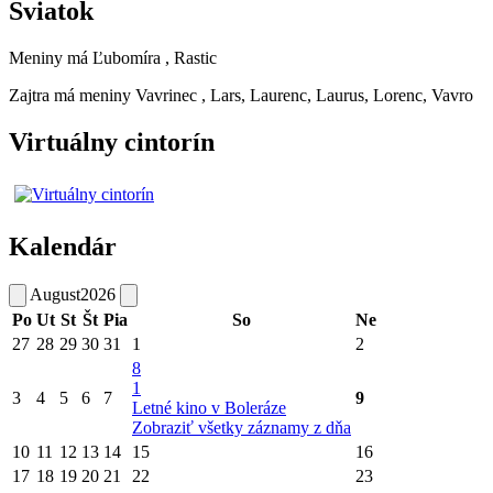
Sviatok
Meniny má
Ľubomíra
, Rastic
Zajtra má meniny
Vavrinec
, Lars, Laurenc, Laurus, Lorenc, Vavro
Virtuálny cintorín
Kalendár
August
2026
Po
Ut
St
Št
Pia
So
Ne
27
28
29
30
31
1
2
8
1
3
4
5
6
7
9
Letné kino v Boleráze
Zobraziť všetky záznamy z dňa
10
11
12
13
14
15
16
17
18
19
20
21
22
23