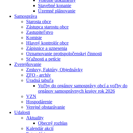
Volebné dokumenty
Stavebné konanie
Územné plánovanie
Samospráva
Starosta obce
Zástupca starostu obce
Zastupiteľstvo
Komisie
Hlavný kontrolór obce
Zápisnice a uznesenia
Oznamovanie protispoločenskej činnosti
Sťažnosti a petície
Zverejňovanie
Zmluvy, Faktúry, Objednávky
ZFO - archív
Úradná tabuľa
Voľby do orgánov samosprávy obcí a voľby do
orgánov samosprávnych krajov rok 2026
VZN
Hospodárenie
Verejné obstarávanie
Udalosti
Aktuality
Obecný rozhlas
Kalendár akcií