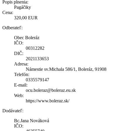
Popis plnenia:
Pagáčiky
Cena:
320,00 EUR
Odberateľ:
Obec Boleráz
IČO:
00312282
DIČ:
2021133653
Adresa:
Námestie sv.Michala 586/1, Boleráz, 91908
Telefón:
0335579147
E-mail:
ocu.boleraz@boleraz.eu.sk
Web:
https://www.boleraz.sk/
Dodávateľ:
Bc.Jana Nováková
IČO: