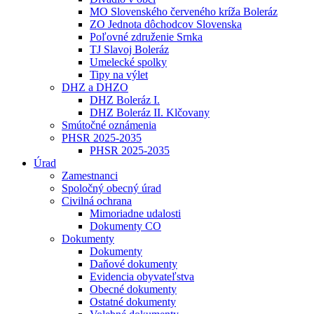
MO Slovenského červeného kríža Boleráz
ZO Jednota dôchodcov Slovenska
Poľovné združenie Srnka
TJ Slavoj Boleráz
Umelecké spolky
Tipy na výlet
DHZ a DHZO
DHZ Boleráz I.
DHZ Boleráz II. Klčovany
Smútočné oznámenia
PHSR 2025-2035
PHSR 2025-2035
Úrad
Zamestnanci
Spoločný obecný úrad
Civilná ochrana
Mimoriadne udalosti
Dokumenty CO
Dokumenty
Dokumenty
Daňové dokumenty
Evidencia obyvateľstva
Obecné dokumenty
Ostatné dokumenty