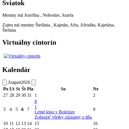
Sviatok
Meniny má
Jozefína
, Nehoslav, Jozefa
Zajtra má meniny
Štefánia
, Kajetán, Afra, Afrodita, Kajetána,
Štefana
Virtuálny cintorín
Kalendár
August
2026
Po
Ut
St
Št
Pia
So
Ne
27
28
29
30
31
1
2
8
1
3
4
5
6
7
9
Letné kino v Boleráze
Zobraziť všetky záznamy z dňa
10
11
12
13
14
15
16