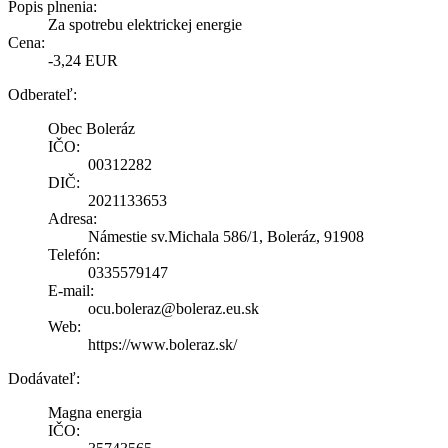
Popis plnenia:
Za spotrebu elektrickej energie
Cena:
-3,24 EUR
Odberateľ:
Obec Boleráz
IČO:
00312282
DIČ:
2021133653
Adresa:
Námestie sv.Michala 586/1, Boleráz, 91908
Telefón:
0335579147
E-mail:
ocu.boleraz@boleraz.eu.sk
Web:
https://www.boleraz.sk/
Dodávateľ:
Magna energia
IČO: