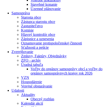
Volebné dokumenty
Stavebné konanie
Územné plánovanie
Samospráva
Starosta obce
Zástupca starostu obce
Zastupiteľstvo
Komisie
Hlavný kontrolór obce
Zápisnice a uznesenia
Oznamovanie protispoločenskej činnosti
Sťažnosti a petície
Zverejňovanie
Zmluvy, Faktúry, Objednávky
ZFO - archív
Úradná tabuľa
Voľby do orgánov samosprávy obcí a voľby do
orgánov samosprávnych krajov rok 2026
VZN
Hospodárenie
Verejné obstarávanie
Udalosti
Aktuality
Obecný rozhlas
Kalendár akcií