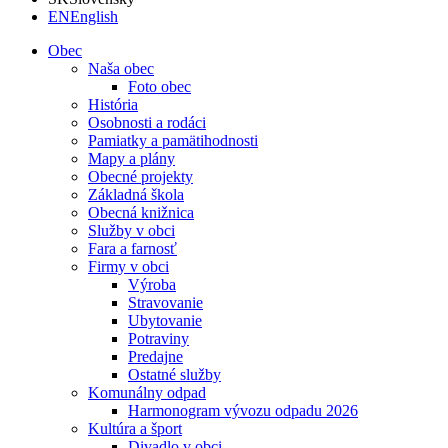
EN
English
Obec
Naša obec
Foto obec
História
Osobnosti a rodáci
Pamiatky a pamätihodnosti
Mapy a plány
Obecné projekty
Základná škola
Obecná knižnica
Služby v obci
Fara a farnosť
Firmy v obci
Výroba
Stravovanie
Ubytovanie
Potraviny
Predajne
Ostatné služby
Komunálny odpad
Harmonogram vývozu odpadu 2026
Kultúra a šport
Divadlo v obci