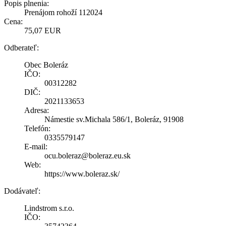
Popis plnenia:
Prenájom rohoží 112024
Cena:
75,07 EUR
Odberateľ:
Obec Boleráz
IČO:
00312282
DIČ:
2021133653
Adresa:
Námestie sv.Michala 586/1, Boleráz, 91908
Telefón:
0335579147
E-mail:
ocu.boleraz@boleraz.eu.sk
Web:
https://www.boleraz.sk/
Dodávateľ:
Lindstrom s.r.o.
IČO: