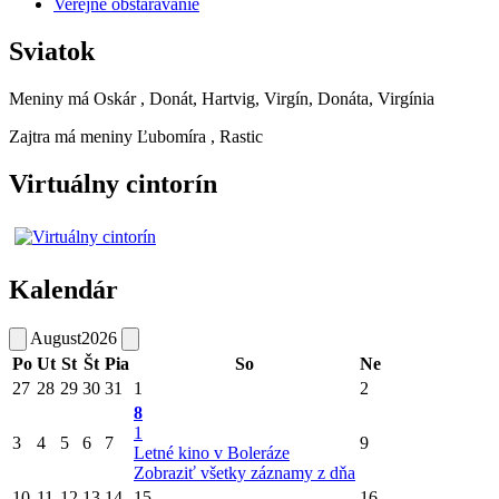
Verejné obstarávanie
Sviatok
Meniny má
Oskár
, Donát, Hartvig, Virgín, Donáta, Virgínia
Zajtra má meniny
Ľubomíra
, Rastic
Virtuálny cintorín
Kalendár
August
2026
Po
Ut
St
Št
Pia
So
Ne
27
28
29
30
31
1
2
8
1
3
4
5
6
7
9
Letné kino v Boleráze
Zobraziť všetky záznamy z dňa
10
11
12
13
14
15
16