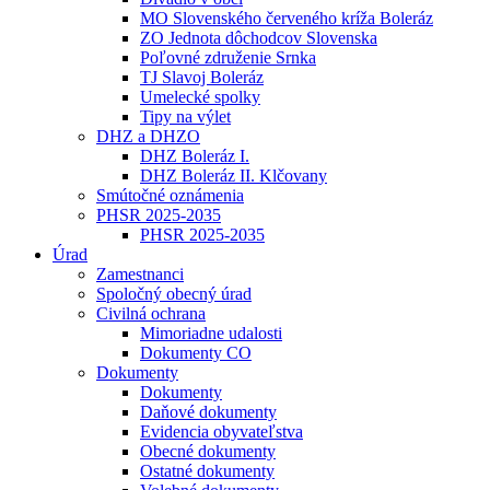
MO Slovenského červeného kríža Boleráz
ZO Jednota dôchodcov Slovenska
Poľovné združenie Srnka
TJ Slavoj Boleráz
Umelecké spolky
Tipy na výlet
DHZ a DHZO
DHZ Boleráz I.
DHZ Boleráz II. Klčovany
Smútočné oznámenia
PHSR 2025-2035
PHSR 2025-2035
Úrad
Zamestnanci
Spoločný obecný úrad
Civilná ochrana
Mimoriadne udalosti
Dokumenty CO
Dokumenty
Dokumenty
Daňové dokumenty
Evidencia obyvateľstva
Obecné dokumenty
Ostatné dokumenty