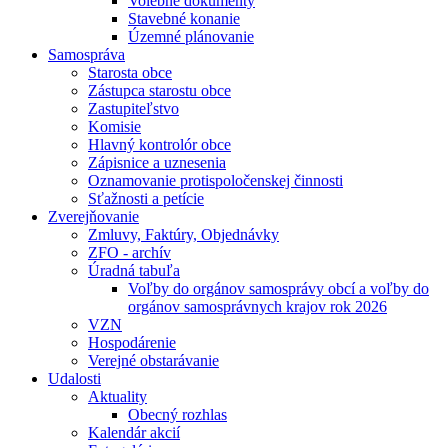
Volebné dokumenty
Stavebné konanie
Územné plánovanie
Samospráva
Starosta obce
Zástupca starostu obce
Zastupiteľstvo
Komisie
Hlavný kontrolór obce
Zápisnice a uznesenia
Oznamovanie protispoločenskej činnosti
Sťažnosti a petície
Zverejňovanie
Zmluvy, Faktúry, Objednávky
ZFO - archív
Úradná tabuľa
Voľby do orgánov samosprávy obcí a voľby do
orgánov samosprávnych krajov rok 2026
VZN
Hospodárenie
Verejné obstarávanie
Udalosti
Aktuality
Obecný rozhlas
Kalendár akcií