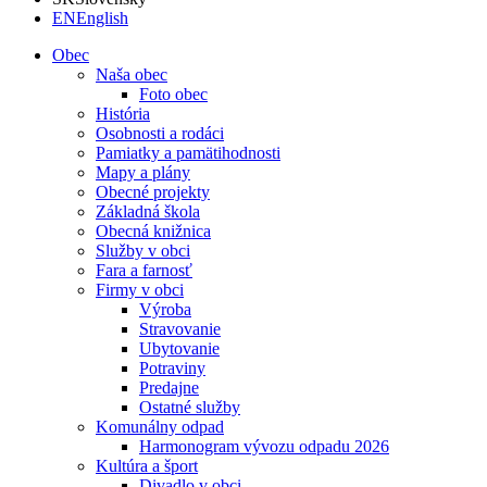
EN
English
Obec
Naša obec
Foto obec
História
Osobnosti a rodáci
Pamiatky a pamätihodnosti
Mapy a plány
Obecné projekty
Základná škola
Obecná knižnica
Služby v obci
Fara a farnosť
Firmy v obci
Výroba
Stravovanie
Ubytovanie
Potraviny
Predajne
Ostatné služby
Komunálny odpad
Harmonogram vývozu odpadu 2026
Kultúra a šport
Divadlo v obci