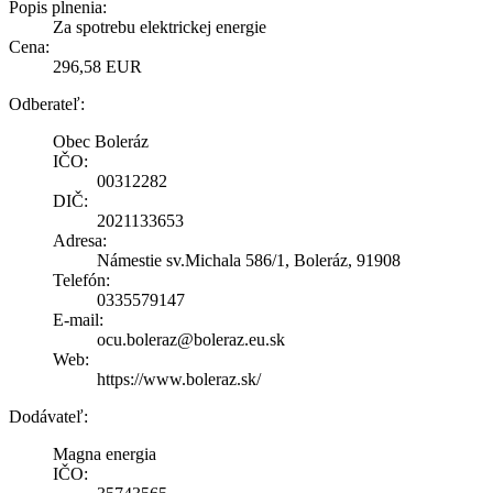
Popis plnenia:
Za spotrebu elektrickej energie
Cena:
296,58 EUR
Odberateľ:
Obec Boleráz
IČO:
00312282
DIČ:
2021133653
Adresa:
Námestie sv.Michala 586/1, Boleráz, 91908
Telefón:
0335579147
E-mail:
ocu.boleraz@boleraz.eu.sk
Web:
https://www.boleraz.sk/
Dodávateľ:
Magna energia
IČO: