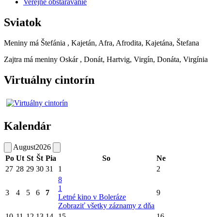
Verejné obstarávanie
Sviatok
Meniny má
Štefánia
, Kajetán, Afra, Afrodita, Kajetána, Štefana
Zajtra má meniny
Oskár
, Donát, Hartvig, Virgín, Donáta, Virgínia
Virtuálny cintorín
Kalendár
August
2026
Po
Ut
St
Št
Pia
So
Ne
27
28
29
30
31
1
2
8
1
3
4
5
6
7
9
Letné kino v Boleráze
Zobraziť všetky záznamy z dňa
10
11
12
13
14
15
16