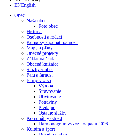
EN
English
Obec
Naša obec
Foto obec
História
Osobnosti a rodáci
Pamiatky a pamätihodnosti
Mapy a plány
Obecné projekty
Základná škola
Obecná knižnica
Služby v obci
Fara a farnosť
Firmy v obci
Výroba
Stravovanie
Ubytovanie
Potraviny
Predajne
Ostatné služby
Komunálny odpad
Harmonogram vývozu odpadu 2026
Kultúra a šport
Divadlo v obci