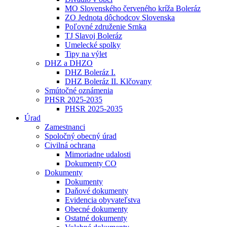
MO Slovenského červeného kríža Boleráz
ZO Jednota dôchodcov Slovenska
Poľovné združenie Srnka
TJ Slavoj Boleráz
Umelecké spolky
Tipy na výlet
DHZ a DHZO
DHZ Boleráz I.
DHZ Boleráz II. Klčovany
Smútočné oznámenia
PHSR 2025-2035
PHSR 2025-2035
Úrad
Zamestnanci
Spoločný obecný úrad
Civilná ochrana
Mimoriadne udalosti
Dokumenty CO
Dokumenty
Dokumenty
Daňové dokumenty
Evidencia obyvateľstva
Obecné dokumenty
Ostatné dokumenty