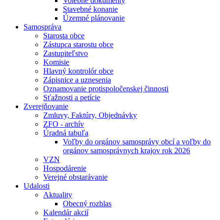
Volebné dokumenty
Stavebné konanie
Územné plánovanie
Samospráva
Starosta obce
Zástupca starostu obce
Zastupiteľstvo
Komisie
Hlavný kontrolór obce
Zápisnice a uznesenia
Oznamovanie protispoločenskej činnosti
Sťažnosti a petície
Zverejňovanie
Zmluvy, Faktúry, Objednávky
ZFO - archív
Úradná tabuľa
Voľby do orgánov samosprávy obcí a voľby do
orgánov samosprávnych krajov rok 2026
VZN
Hospodárenie
Verejné obstarávanie
Udalosti
Aktuality
Obecný rozhlas
Kalendár akcií