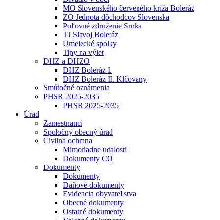
MO Slovenského červeného kríža Boleráz
ZO Jednota dôchodcov Slovenska
Poľovné združenie Srnka
TJ Slavoj Boleráz
Umelecké spolky
Tipy na výlet
DHZ a DHZO
DHZ Boleráz I.
DHZ Boleráz II. Klčovany
Smútočné oznámenia
PHSR 2025-2035
PHSR 2025-2035
Úrad
Zamestnanci
Spoločný obecný úrad
Civilná ochrana
Mimoriadne udalosti
Dokumenty CO
Dokumenty
Dokumenty
Daňové dokumenty
Evidencia obyvateľstva
Obecné dokumenty
Ostatné dokumenty