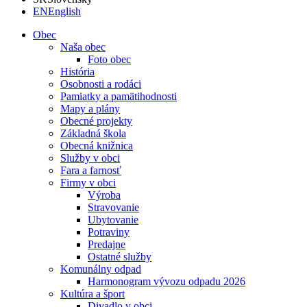
EN
English
Obec
Naša obec
Foto obec
História
Osobnosti a rodáci
Pamiatky a pamätihodnosti
Mapy a plány
Obecné projekty
Základná škola
Obecná knižnica
Služby v obci
Fara a farnosť
Firmy v obci
Výroba
Stravovanie
Ubytovanie
Potraviny
Predajne
Ostatné služby
Komunálny odpad
Harmonogram vývozu odpadu 2026
Kultúra a šport
Divadlo v obci