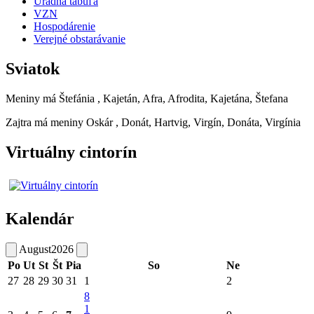
Úradná tabuľa
VZN
Hospodárenie
Verejné obstarávanie
Sviatok
Meniny má
Štefánia
, Kajetán, Afra, Afrodita, Kajetána, Štefana
Zajtra má meniny
Oskár
, Donát, Hartvig, Virgín, Donáta, Virgínia
Virtuálny cintorín
Kalendár
August
2026
Po
Ut
St
Št
Pia
So
Ne
27
28
29
30
31
1
2
8
1