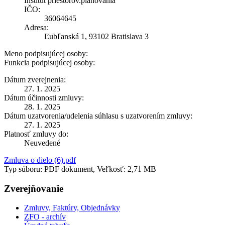
Inštitút priestorov.plánovania
IČO:
36064645
Adresa:
Ľubľanská 1, 93102 Bratislava 3
Meno podpisujúcej osoby:
Funkcia podpisujúcej osoby:
Dátum zverejnenia:
27. 1. 2025
Dátum účinnosti zmluvy:
28. 1. 2025
Dátum uzatvorenia/udelenia súhlasu s uzatvorením zmluvy:
27. 1. 2025
Platnosť zmluvy do:
Neuvedené
Zmluva o dielo (6).pdf
Typ súboru: PDF dokument, Veľkosť: 2,71 MB
Zverejňovanie
Zmluvy, Faktúry, Objednávky
ZFO - archív