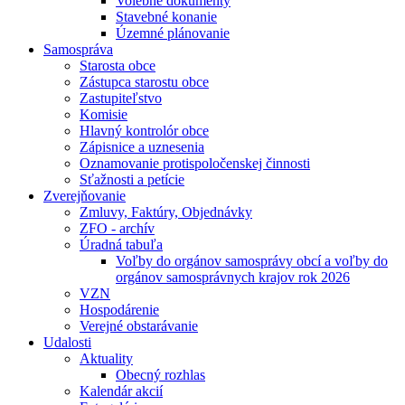
Volebné dokumenty
Stavebné konanie
Územné plánovanie
Samospráva
Starosta obce
Zástupca starostu obce
Zastupiteľstvo
Komisie
Hlavný kontrolór obce
Zápisnice a uznesenia
Oznamovanie protispoločenskej činnosti
Sťažnosti a petície
Zverejňovanie
Zmluvy, Faktúry, Objednávky
ZFO - archív
Úradná tabuľa
Voľby do orgánov samosprávy obcí a voľby do
orgánov samosprávnych krajov rok 2026
VZN
Hospodárenie
Verejné obstarávanie
Udalosti
Aktuality
Obecný rozhlas
Kalendár akcií