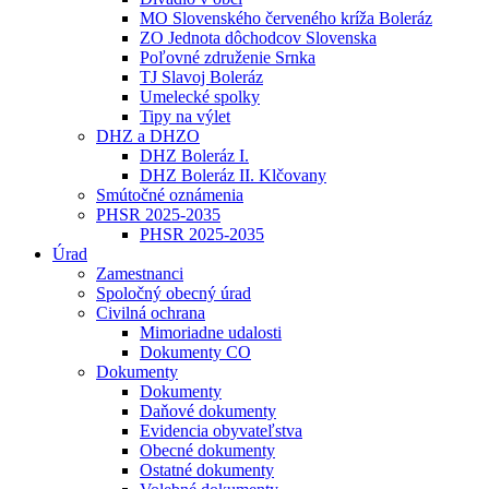
MO Slovenského červeného kríža Boleráz
ZO Jednota dôchodcov Slovenska
Poľovné združenie Srnka
TJ Slavoj Boleráz
Umelecké spolky
Tipy na výlet
DHZ a DHZO
DHZ Boleráz I.
DHZ Boleráz II. Klčovany
Smútočné oznámenia
PHSR 2025-2035
PHSR 2025-2035
Úrad
Zamestnanci
Spoločný obecný úrad
Civilná ochrana
Mimoriadne udalosti
Dokumenty CO
Dokumenty
Dokumenty
Daňové dokumenty
Evidencia obyvateľstva
Obecné dokumenty
Ostatné dokumenty