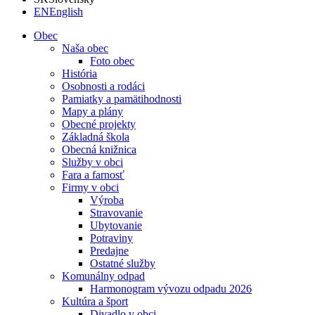
EN
English
Obec
Naša obec
Foto obec
História
Osobnosti a rodáci
Pamiatky a pamätihodnosti
Mapy a plány
Obecné projekty
Základná škola
Obecná knižnica
Služby v obci
Fara a farnosť
Firmy v obci
Výroba
Stravovanie
Ubytovanie
Potraviny
Predajne
Ostatné služby
Komunálny odpad
Harmonogram vývozu odpadu 2026
Kultúra a šport
Divadlo v obci