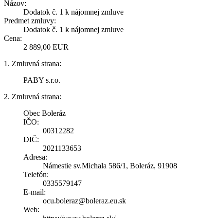
Názov:
Dodatok č. 1 k nájomnej zmluve
Predmet zmluvy:
Dodatok č. 1 k nájomnej zmluve
Cena:
2 889,00 EUR
1. Zmluvná strana:
PABY s.r.o.
2. Zmluvná strana:
Obec Boleráz
IČO:
00312282
DIČ:
2021133653
Adresa:
Námestie sv.Michala 586/1, Boleráz, 91908
Telefón:
0335579147
E-mail:
ocu.boleraz@boleraz.eu.sk
Web: