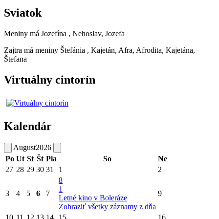
Sviatok
Meniny má
Jozefína
, Nehoslav, Jozefa
Zajtra má meniny
Štefánia
, Kajetán, Afra, Afrodita, Kajetána,
Štefana
Virtuálny cintorín
Kalendár
August
2026
Po
Ut
St
Št
Pia
So
Ne
27
28
29
30
31
1
2
8
1
3
4
5
6
7
9
Letné kino v Boleráze
Zobraziť všetky záznamy z dňa
10
11
12
13
14
15
16