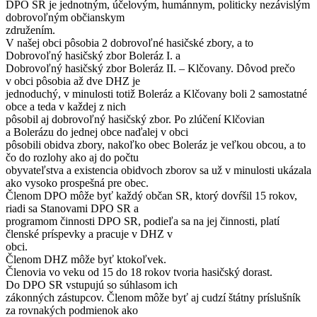
DPO SR je jednotným, účelovým, humánnym, politicky nezávislým
dobrovoľným občianskym
združením.
V našej obci pôsobia 2 dobrovoľné hasičské zbory, a to
Dobrovoľný hasičský zbor Boleráz I. a
Dobrovoľný hasičský zbor Boleráz II. – Klčovany. Dôvod prečo
v obci pôsobia až dve DHZ je
jednoduchý, v minulosti totiž Boleráz a Klčovany boli 2 samostatné
obce a teda v každej z nich
pôsobil aj dobrovoľný hasičský zbor. Po zlúčení Klčovian
a Bolerázu do jednej obce naďalej v obci
pôsobili obidva zbory, nakoľko obec Boleráz je veľkou obcou, a to
čo do rozlohy ako aj do počtu
obyvateľstva a existencia obidvoch zborov sa už v minulosti ukázala
ako vysoko prospešná pre obec.
Členom DPO môže byť každý občan SR, ktorý dovŕšil 15 rokov,
riadi sa Stanovami DPO SR a
programom činnosti DPO SR, podieľa sa na jej činnosti, platí
členské príspevky a pracuje v DHZ v
obci.
Členom DHZ môže byť ktokoľvek.
Členovia vo veku od 15 do 18 rokov tvoria hasičský dorast.
Do DPO SR vstupujú so súhlasom ich
zákonných zástupcov. Členom môže byť aj cudzí štátny príslušník
za rovnakých podmienok ako