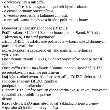
- o výchovy detí a mládeže,
- o spolupráce so samosprávou a právnickými osobami,
- o civilnej ochrany obyvateľstva,
- o verejno-prospešnej a kultúrnej činnosti,
- o zveľaďovania dedičstva a histórie požiarnej ochrany.
Dobrovoľný hasičský zbor obce (DHZO):
Podľa zákona 314/2001 Z.z. o ochrane pred požiarmi, §15 ods.
1 písmeno b), Obec má povinnosť
zriadiť DHZO na zdolávanie požiarov a vykonávanie záchranných
prác, udržiavať jeho
akcieschopnosť a zabezpečovať jeho materiálno-technické
vybavenie.
Obec nemusí zriadiť DHZO, ak počet obyvateľov obce je menší
ako 500.
Obce môžu zriadiť na základe písomnej dohody spoločný DHZO
po prerokovaní s územne príslušným
krajským riaditeľstvom. Ak obec nezriaďuje DHZO alebo nemá
spoločne zriadený DHZO, zriaďuje
protipožiarnu hliadku obce.
Členom DHZO môže byť len osoba staršia ako 18 rokov, zdravotne
spôsobilá a spôsobilá na právne
úkony.
Každý člen DHZO musí absolvovať základnú prípravu členov
v rozsahu 40 hodín, ktorú vykonáva