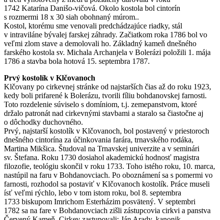
1742 Katarína Danišo-vičová. Okolo kostola bol cintorín
s rozmermi 18 x 30 siah obohnaný múrom..
Kostol, ktorému sme venovali predchádzajúce riadky, stál
v intraviláne bývalej farskej záhrady. Začiatkom roka 1786 bol vo
veľmi zlom stave a demolovali ho. Základný kameň dnešného
farského kostola sv. Michala Archanjela v Bolerázi položili 1. mája
1786 a stavba bola hotová 15. septembra 1787.
Prvý kostolík v Klčovanoch
Klčovany po cirkevnej stránke od najstarších čias až do roku 1923,
kedy boli prifarené k Bolerázu, tvorili fíliu bohdanovskej farnosti.
Toto rozdelenie súviselo s domíniom, t.j. zemepanstvom, ktoré
držalo patronát nad cirkevnými stavbami a staralo sa čiastočne aj
o dôchodky duchovného.
Prvý, najstarší kostolík v Klčovanoch, bol postavený v priestoroch
dnešného cintorína za účinkovania farára, trnavského rodáka,
Martina Mikšica. Študoval na Trnavskej univerzite a v seminári
sv. Štefana. Roku 1730 dosiahol akademickú hodnosť magistra
filozofie, teológiu skončil v roku 1733. Toho istého roku, 10. marca,
nastúpil na faru v Bohdanovciach. Po oboznámení sa s pomermi vo
farnosti, rozhodol sa postaviť v Klčovanoch kostolík. Práce museli
ísť veľmi rýchlo, lebo v tom istom roku, bol 8. septembra
1733 biskupom Imrichom Esterházim posvätený. V septembri
1782 sa na fare v Bohdanovciach zišli zástupcovia cirkvi a panstva
Červený Kameň. Cirkev zastupovali: Ján Arady, kanonik