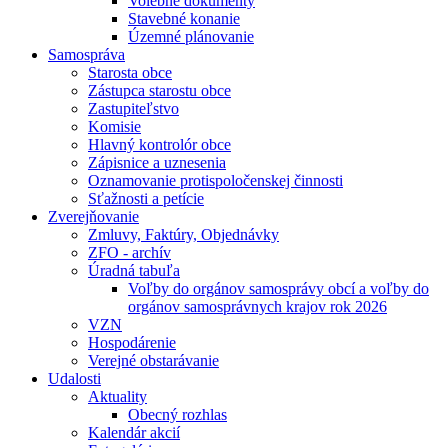
Volebné dokumenty
Stavebné konanie
Územné plánovanie
Samospráva
Starosta obce
Zástupca starostu obce
Zastupiteľstvo
Komisie
Hlavný kontrolór obce
Zápisnice a uznesenia
Oznamovanie protispoločenskej činnosti
Sťažnosti a petície
Zverejňovanie
Zmluvy, Faktúry, Objednávky
ZFO - archív
Úradná tabuľa
Voľby do orgánov samosprávy obcí a voľby do
orgánov samosprávnych krajov rok 2026
VZN
Hospodárenie
Verejné obstarávanie
Udalosti
Aktuality
Obecný rozhlas
Kalendár akcií