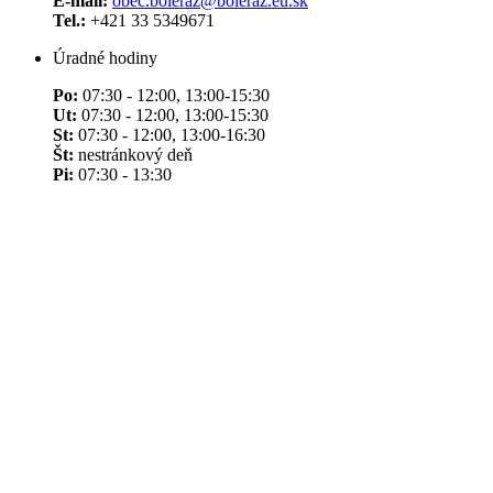
E-mail:
obec.boleraz@boleraz.eu.sk
Tel.:
+421 33 5349671
Úradné hodiny
Po:
07:30 - 12:00, 13:00-15:30
Ut:
07:30 - 12:00, 13:00-15:30
St:
07:30 - 12:00, 13:00-16:30
Št:
nestránkový deň
Pi:
07:30 - 13:30