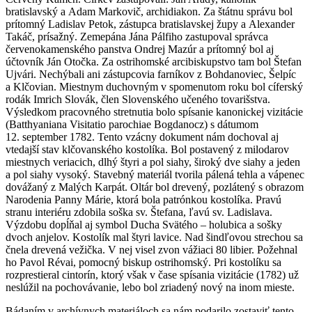
bratislavský a Adam Markovič, archidiakon. Za štátnu správu bol
prítomný Ladislav Petok, zástupca bratislavskej župy a Alexander
Takáč, prísažný. Zemepána Jána Pálfiho zastupoval správca
červenokamenského panstva Ondrej Mazúr a prítomný bol aj
účtovník Ján Otočka. Za ostrihomské arcibiskupstvo tam bol Štefan
Ujvári. Nechýbali ani zástupcovia farníkov z Bohdanoviec, Šelpíc
a Klčovian. Miestnym duchovným v spomenutom roku bol cíferský
rodák Imrich Slovák, člen Slovenského učeného tovarišstva.
Výsledkom pracovného stretnutia bolo spísanie kanonickej vizitácie
(Batthyaniana Visitatio parochiae Bogdanocz) s dátumom
12. september 1782. Tento vzácny dokument nám dochoval aj
vtedajší stav klčovanského kostolíka. Bol postavený z milodarov
miestnych veriacich, dlhý štyri a pol siahy, široký dve siahy a jeden
a pol siahy vysoký. Stavebný materiál tvorila pálená tehla a vápenec
dovážaný z Malých Karpát. Oltár bol drevený, pozlátený s obrazom
Narodenia Panny Márie, ktorá bola patrónkou kostolíka. Pravú
stranu interiéru zdobila soška sv. Štefana, ľavú sv. Ladislava.
Výzdobu dopĺňal aj symbol Ducha Svätého – holubica a sošky
dvoch anjelov. Kostolík mal štyri lavice. Nad šindľovou strechou sa
čnela drevená vežička. V nej visel zvon vážiaci 80 libier. Požehnal
ho Pavol Révai, pomocný biskup ostrihomský. Pri kostolíku sa
rozprestieral cintorín, ktorý však v čase spísania vizitácie (1782) už
neslúžil na pochovávanie, lebo bol zriadený nový na inom mieste.
Bádaním v archívnych materiáloch sa nám podarilo zostaviť tento