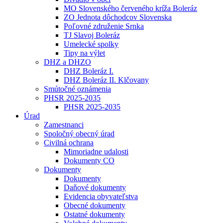
MO Slovenského červeného kríža Boleráz
ZO Jednota dôchodcov Slovenska
Poľovné združenie Srnka
TJ Slavoj Boleráz
Umelecké spolky
Tipy na výlet
DHZ a DHZO
DHZ Boleráz I.
DHZ Boleráz II. Klčovany
Smútočné oznámenia
PHSR 2025-2035
PHSR 2025-2035
Úrad
Zamestnanci
Spoločný obecný úrad
Civilná ochrana
Mimoriadne udalosti
Dokumenty CO
Dokumenty
Dokumenty
Daňové dokumenty
Evidencia obyvateľstva
Obecné dokumenty
Ostatné dokumenty