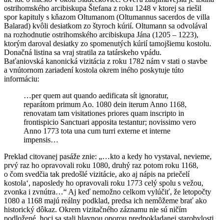
ostrihomského arcibiskupa Štefana z roku 1248 v ktorej sa riešil
spor kapituly s kňazom Oltumanom (Oltumannus sacerdos de villa
Balarad) kvôli desiatkom zo štyroch kúrií. Oltumann sa odvolával
na rozhodnutie ostrihomského arcibiskupa Jána (1205 – 1223),
ktorým daroval desiatky zo spomenutých kúrií tamojšiemu kostolu.
Donačná listina sa vraj stratila za tatárskeho vpádu.
Baťaniovská kanonická vizitácia z roku 1782 nám v stati o stavbe
a vnútornom zariadení kostola okrem iného poskytuje túto
informáciu:
…per quem aut quando aedificata sít ignoratur,
reparátom primum Ao. 1080 dein iterum Anno 1168,
renovatam tam visitationes priores quam inscripto in
frontispicio Sanctuari apposita testantur; novissimo vero
Anno 1773 tota una cum turri externe et interne
impensis…
Preklad citovanej pasáže znie: „…kto a kedy ho vystaval, nevieme,
prvý raz ho opravovali roku 1080, druhý raz potom roku 1168,
o čom svedčia tak predošlé vizitácie, ako aj nápis na priečelí
kostola‘, naposledy ho opravovali roku 1773 celý spolu s vežou,
zvonka i zvnútra…“ Aj keď nemožno celkom vylúčiť, že letopočty
1080 a 1168 majú reálny podklad, predsa ich nemôžeme brať ako
historický dôkaz. Okrem vizitačného záznamu nie sú ničím
podložené, hoci sa stali hlavnou oporou predpokladanej starobylosti