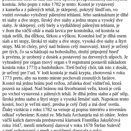
kostola. Jeho popis z roku 1782 je tento: Kostol je vystavený
z kameňa a z pálených tehál, je sklepený, pokrytý šindľom, vo
vnútri rovnako vyložený pálenými tehlami. Jeho sanktuárium je dlhé
tri siahy a dve stopy, široký dve siahy a jednu stopu a vysoký dve
siahy. Je sklepený, celý biely a vydláždený pálenými tehlami, je
v ňom iba väčší oltár a malá lavica pre kostolníka, od kostola sa
nijak nelíši, iba dĺžkou, šírkou a výškou. Kostolná loď je dlhá osem
siah a tri stopy, široká tri siahy a dve stopy, vysoká dve siahy a štyri
stopy. Má tri chóry, prvý nad bránou celý murovaný, ktorý je určený
pre tých, čo sa schádzajú na bohoslužby, druhý pripojený hneď
k prvému, je urobený z dosiek a postavený na drevených stĺpoch. Je
vyhradený pre organ (nový organ s 9 registrami postavili nákladom
kostola roku 1773) a hudobníkov. Tretí bočný chór, tak isto z dosák,
je určený pre l’ud. V lodi kostola je malá krypta, zhotovená v roku
1773 preto, aby na tomto mieste pochovali zosnulých farárov.
Kostol má jednu bránu pod vežou, zďaleka dosť viditeľnú, ktorá
pozerá na západ. Nad bránou má štvorhrannú vežu, ktorá je celá
po vrchol vystavená z pálených tehál. Je dlhá jednu siahu a päť stôp,
široká jednu siahu a štyri stopy a vysoká štrnásť siah. Napokon tento
kostol, hoci je veľmi starý, predsa je celý čistý a má dosť svetla.
Ďalej vizitácia z roku 1782 sa venuje aj popisu interiéru a inventáru
odkiaľ vyberáme: Kostol sv. Michala Archanjela má tri oltáre. Jeden
väčší kalich darovala predstavená klarisiek Františka Jakušičová
roku 1647, menší strieborný daroval v roku 1678 Štefan Sulevič
a tretí vyhotovený z medi a pozlátený darovala v roku