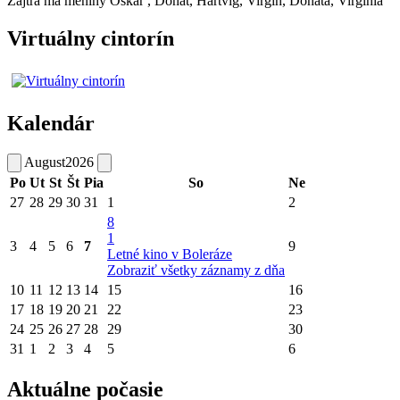
Zajtra má meniny
Oskár
, Donát, Hartvig, Virgín, Donáta, Virgínia
Virtuálny cintorín
Kalendár
August
2026
Po
Ut
St
Št
Pia
So
Ne
27
28
29
30
31
1
2
8
1
3
4
5
6
7
9
Letné kino v Boleráze
Zobraziť všetky záznamy z dňa
10
11
12
13
14
15
16
17
18
19
20
21
22
23
24
25
26
27
28
29
30
31
1
2
3
4
5
6
Aktuálne počasie