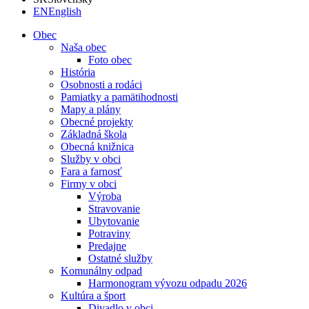
EN
English
Obec
Naša obec
Foto obec
História
Osobnosti a rodáci
Pamiatky a pamätihodnosti
Mapy a plány
Obecné projekty
Základná škola
Obecná knižnica
Služby v obci
Fara a farnosť
Firmy v obci
Výroba
Stravovanie
Ubytovanie
Potraviny
Predajne
Ostatné služby
Komunálny odpad
Harmonogram vývozu odpadu 2026
Kultúra a šport
Divadlo v obci