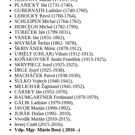
PLANICKÝ Ján (1731-1740),
GUBERNATH Ladislav (1740-1760),
LEHOCKÝ Pavol (1760-1764),
SCHLEIPEN Michal (1764-1782),
HERCEGH Michal (1782-1799),
TUREČEK Ján (1799-1831),
VANEK Ján (1831-1862),
WAYMÁR Štefan (1862- 1878),
ŠKRIVÁNEK Móric (1878-1912),
UJHÉLY (UHLAR) Viliam (1912-1913),
KOŇAKOVSKÝ Justín František (1913-1925),
SKRYPIECZ Jozef (1925-1925),
ÍJRGE Jozef (1925-1938),
MACHÁČEK Pavol (1938-1939),
ŠULKO Vojtech (1940-1941),
MELICHAR Žigmund (1941-1952),
CÁRSKY Ján (1952-1970),
BAUMGARTNER Ferdinand (1970-1979),
GÁLIK Ladislav (1979-1990),
JAVOR Marián (1990-1992),
JURÁK Dušan (1992- 2010),
Vivodík Marián (2010-2015),
Irenej Ciutti
(2015-2016),
Vdp. Mgr
.
Mário Bosý
( 2016 –)