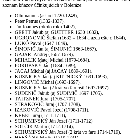
zoznam kňazov účinkujúcich v Boleráze:
Oltumannus (asi od 1220-1248),
Peter Petrus (1332-1337),
Ján Joannes (okolo roku 1402),
GEETT Jakub (aj GUETTER 1630-1632),
UGRONOVIČ Štefan (1632 – 1634 a azda ešte r. 1644),
LUKÓ Pavol (1647-1649),
ŠIMONIČ Ján (aj ŠIMUNIČ 1663-1667),
GAJARI Andrej (1667-1679),
MIHALIK Matej Michal (1679-1684),
PORUBSKÝ Ján (1684-1689),
JACAJ Michal (aj JACAY 1689-1691),
KUSNICKÝ Ján (aj KUTNICKÝ 1691-1693),
LINGOVIČ Michal (1693-1697),
KUSNICKÝ Ján (2 krát vo farnosti 1697-1697),
SUDENIČ Jakub (aj SUDIMIČ 1697-1705),
TAITZNER Juraj (1705-1707),
STRAKOVIČ Juraj (1707-1708),
IZAKOVIČ Pavol Jozef (1708-1711),
KEBEI Juraj (1711-1711),
SCHUMINSKÝ Ján Jozef (1711-1712),
SOLČÍK Martin (1712-1714),
SCHUMINSKÝ Ján Jozef (2 krát vo fare 1714-1719),
HERŠÁNY Martin (1719-1731),