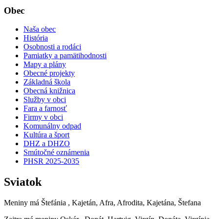
Obec
Naša obec
História
Osobnosti a rodáci
Pamiatky a pamätihodnosti
Mapy a plány
Obecné projekty
Základná škola
Obecná knižnica
Služby v obci
Fara a farnosť
Firmy v obci
Komunálny odpad
Kultúra a šport
DHZ a DHZO
Smútočné oznámenia
PHSR 2025-2035
Sviatok
Meniny má
Štefánia
, Kajetán, Afra, Afrodita, Kajetána, Štefana