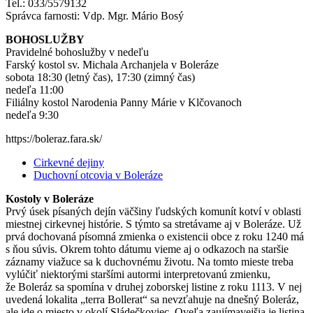
Tel.: 033/5579132
Správca farnosti: Vdp. Mgr. Mário Bosý
BOHOSLUŽBY
Pravidelné bohoslužby v nedeľu
Farský kostol sv. Michala Archanjela v Boleráze
sobota 18:30 (letný čas), 17:30 (zimný čas)
nedeľa 11:00
Filiálny kostol Narodenia Panny Márie v Klčovanoch
nedeľa 9:30
https://boleraz.fara.sk/
Cirkevné dejiny
Duchovní otcovia v Boleráze
Kostoly v Boleráze
Prvý úsek písaných dejín väčšiny ľudských komunít kotví v oblasti
miestnej cirkevnej histórie. S týmto sa stretávame aj v Boleráze. Už
prvá dochovaná písomná zmienka o existencii obce z roku 1240 má
s ňou súvis. Okrem tohto dátumu vieme aj o odkazoch na staršie
záznamy viažuce sa k duchovnému životu. Na tomto mieste treba
vylúčiť niektorými staršími autormi interpretovanú zmienku,
že Boleráz sa spomína v druhej zoborskej listine z roku 1113. V nej
uvedená lokalita „terra Bollerat“ sa nevzťahuje na dnešný Boleráz,
ale ide o miesto v okolí Sládečkoviec. Oveľa zaujímavejšia je listina