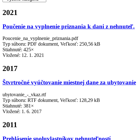
2021
Poučenie na vyplnenie priznania k dani z nehnuteľ.
Poucenie_na_vyplnenie_priznania.pdf
Typ súboru: PDF dokument, Veľkosť: 250,56 kB
Stiahnuté: 425×
Vložené:
12. 1. 2021
2017
Štvrtročné vyúčtovanie miestnej dane za ubytovanie
ubytovanie_-_vkaz.rtf
Typ súboru: RTF dokument, Veľkosť: 128,29 kB
Stiahnuté: 381×
Vložené:
1. 6. 2017
2011
Prehlásenie spoluvlastníkov nehnuteľností