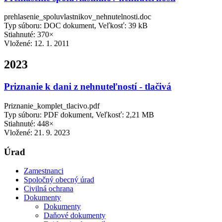
prehlasenie_spoluvlastnikov_nehnutelnosti.doc
Typ súboru: DOC dokument, Veľkosť: 39 kB
Stiahnuté: 370×
Vložené:
12. 1. 2011
2023
Priznanie k dani z nehnuteľností - tlačivá
Priznanie_komplet_tlacivo.pdf
Typ súboru: PDF dokument, Veľkosť: 2,21 MB
Stiahnuté: 448×
Vložené:
21. 9. 2023
Úrad
Zamestnanci
Spoločný obecný úrad
Civilná ochrana
Dokumenty
Dokumenty
Daňové dokumenty