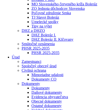
MO Slovenského červeného kríža Boleráz
ZO Jednota dôchodcov Slovenska
Poľovné združenie Srnka
TJ Slavoj Boleráz
Umelecké spolky
Tipy na výlet
DHZ a DHZO
DHZ Boleráz I.
DHZ Boleráz II. Klčovany
Smútočné oznámenia
PHSR 2025-2035
PHSR 2025-2035
Úrad
Zamestnanci
Spoločný obecný úrad
Civilná ochrana
Mimoriadne udalosti
Dokumenty CO
Dokumenty
Dokumenty
Daňové dokumenty
Evidencia obyvateľstva
Obecné dokumenty
Ostatné dokumenty