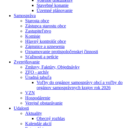
Volebné dokumenty
Stavebné konanie
Územné plánovanie
Samospráva
Starosta obce
Zástupca starostu obce
Zastupiteľstvo
Komisie
Hlavný kontrolór obce
Zápisnice a uznesenia
Oznamovanie protispoločenskej činnosti
Sťažnosti a petície
Zverejňovanie
Zmluvy, Faktúry, Objednávky
ZFO - archív
Úradná tabuľa
Voľby do orgánov samosprávy obcí a voľby do
orgánov samosprávnych krajov rok 2026
VZN
Hospodárenie
Verejné obstarávanie
Udalosti
Aktuality
Obecný rozhlas
Kalendár akcií