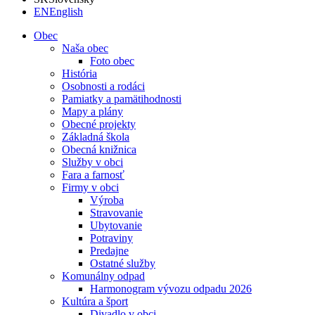
EN
English
Obec
Naša obec
Foto obec
História
Osobnosti a rodáci
Pamiatky a pamätihodnosti
Mapy a plány
Obecné projekty
Základná škola
Obecná knižnica
Služby v obci
Fara a farnosť
Firmy v obci
Výroba
Stravovanie
Ubytovanie
Potraviny
Predajne
Ostatné služby
Komunálny odpad
Harmonogram vývozu odpadu 2026
Kultúra a šport
Divadlo v obci