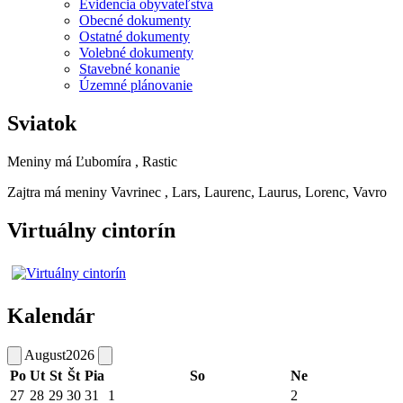
Evidencia obyvateľstva
Obecné dokumenty
Ostatné dokumenty
Volebné dokumenty
Stavebné konanie
Územné plánovanie
Sviatok
Meniny má
Ľubomíra
, Rastic
Zajtra má meniny
Vavrinec
, Lars, Laurenc, Laurus, Lorenc, Vavro
Virtuálny cintorín
Kalendár
August
2026
Po
Ut
St
Št
Pia
So
Ne
27
28
29
30
31
1
2