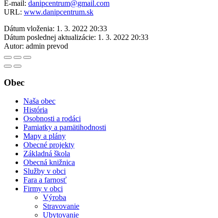
E-mail:
danipcentrum@gmail.com
URL:
www.danipcentrum.sk
Dátum vloženia:
1. 3. 2022 20:33
Dátum poslednej aktualizácie:
1. 3. 2022 20:33
Autor:
admin prevod
Obec
Naša obec
História
Osobnosti a rodáci
Pamiatky a pamätihodnosti
Mapy a plány
Obecné projekty
Základná škola
Obecná knižnica
Služby v obci
Fara a farnosť
Firmy v obci
Výroba
Stravovanie
Ubytovanie