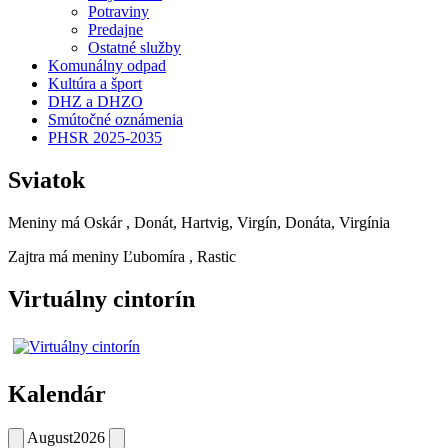
Potraviny
Predajne
Ostatné služby
Komunálny odpad
Kultúra a šport
DHZ a DHZO
Smútočné oznámenia
PHSR 2025-2035
Sviatok
Meniny má
Oskár
, Donát, Hartvig, Virgín, Donáta, Virgínia
Zajtra má meniny
Ľubomíra
, Rastic
Virtuálny cintorín
Kalendár
August
2026