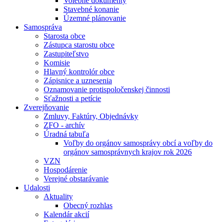
Volebné dokumenty
Stavebné konanie
Územné plánovanie
Samospráva
Starosta obce
Zástupca starostu obce
Zastupiteľstvo
Komisie
Hlavný kontrolór obce
Zápisnice a uznesenia
Oznamovanie protispoločenskej činnosti
Sťažnosti a petície
Zverejňovanie
Zmluvy, Faktúry, Objednávky
ZFO - archív
Úradná tabuľa
Voľby do orgánov samosprávy obcí a voľby do
orgánov samosprávnych krajov rok 2026
VZN
Hospodárenie
Verejné obstarávanie
Udalosti
Aktuality
Obecný rozhlas
Kalendár akcií