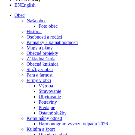
EN
English
Obec
Naša obec
Foto obec
História
Osobnosti a rodáci
Pamiatky a pamätihodnosti
Mapy a plány
Obecné projekty
Základná škola
Obecná knižnica
Služby v obci
Fara a farnosť
Firmy v obci
Výroba
Stravovanie
Ubytovanie
Potraviny
Predajne
Ostatné služby
Komunálny odpad
Harmonogram vývozu odpadu 2026
Kultúra a šport
Divadlo v obci