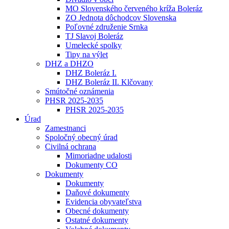
MO Slovenského červeného kríža Boleráz
ZO Jednota dôchodcov Slovenska
Poľovné združenie Srnka
TJ Slavoj Boleráz
Umelecké spolky
Tipy na výlet
DHZ a DHZO
DHZ Boleráz I.
DHZ Boleráz II. Klčovany
Smútočné oznámenia
PHSR 2025-2035
PHSR 2025-2035
Úrad
Zamestnanci
Spoločný obecný úrad
Civilná ochrana
Mimoriadne udalosti
Dokumenty CO
Dokumenty
Dokumenty
Daňové dokumenty
Evidencia obyvateľstva
Obecné dokumenty
Ostatné dokumenty