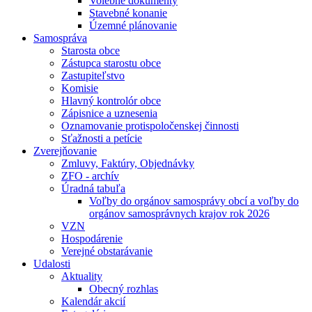
Volebné dokumenty
Stavebné konanie
Územné plánovanie
Samospráva
Starosta obce
Zástupca starostu obce
Zastupiteľstvo
Komisie
Hlavný kontrolór obce
Zápisnice a uznesenia
Oznamovanie protispoločenskej činnosti
Sťažnosti a petície
Zverejňovanie
Zmluvy, Faktúry, Objednávky
ZFO - archív
Úradná tabuľa
Voľby do orgánov samosprávy obcí a voľby do
orgánov samosprávnych krajov rok 2026
VZN
Hospodárenie
Verejné obstarávanie
Udalosti
Aktuality
Obecný rozhlas
Kalendár akcií