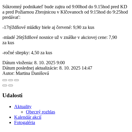
Súkromný podnikateľ bude zajtra od 9:00hod do 9.15hod pred KD
a pred Požiarnou Zbrojnicou v Klčovanoch od 9:15hod do 9:25hod
predávať:
-17týždňové mládky biele aj červené: 9,90 za kus
-mladé 26týždňové nosnice už v znáške v akciovej cene: 7,90
za kus
-ročné sliepky: 4,50 za kus
Dátum vloženia:
8. 10. 2025 9:00
Dátum poslednej aktualizácie:
8. 10. 2025 14:47
Autor:
Martina Danišová
Udalosti
Aktuality
Obecný rozhlas
Kalendár akcií
Fotogaléria