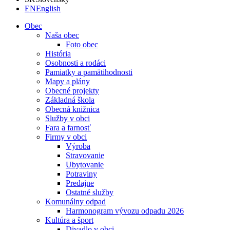
EN
English
Obec
Naša obec
Foto obec
História
Osobnosti a rodáci
Pamiatky a pamätihodnosti
Mapy a plány
Obecné projekty
Základná škola
Obecná knižnica
Služby v obci
Fara a farnosť
Firmy v obci
Výroba
Stravovanie
Ubytovanie
Potraviny
Predajne
Ostatné služby
Komunálny odpad
Harmonogram vývozu odpadu 2026
Kultúra a šport
Divadlo v obci