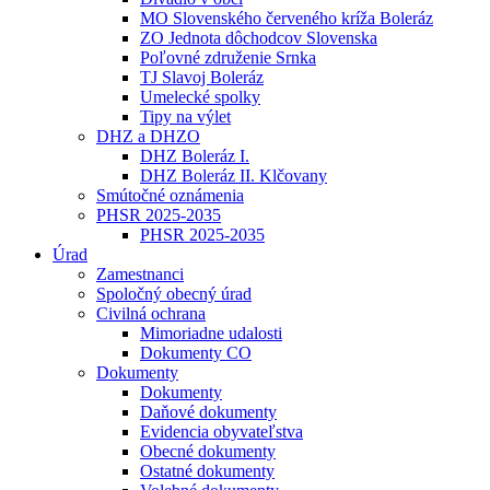
MO Slovenského červeného kríža Boleráz
ZO Jednota dôchodcov Slovenska
Poľovné združenie Srnka
TJ Slavoj Boleráz
Umelecké spolky
Tipy na výlet
DHZ a DHZO
DHZ Boleráz I.
DHZ Boleráz II. Klčovany
Smútočné oznámenia
PHSR 2025-2035
PHSR 2025-2035
Úrad
Zamestnanci
Spoločný obecný úrad
Civilná ochrana
Mimoriadne udalosti
Dokumenty CO
Dokumenty
Dokumenty
Daňové dokumenty
Evidencia obyvateľstva
Obecné dokumenty
Ostatné dokumenty