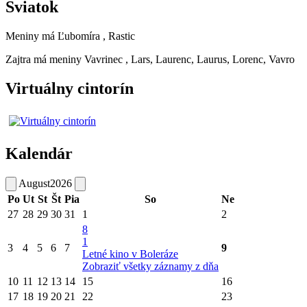
Sviatok
Meniny má
Ľubomíra
, Rastic
Zajtra má meniny
Vavrinec
, Lars, Laurenc, Laurus, Lorenc, Vavro
Virtuálny cintorín
Kalendár
August
2026
Po
Ut
St
Št
Pia
So
Ne
27
28
29
30
31
1
2
8
1
3
4
5
6
7
9
Letné kino v Boleráze
Zobraziť všetky záznamy z dňa
10
11
12
13
14
15
16
17
18
19
20
21
22
23