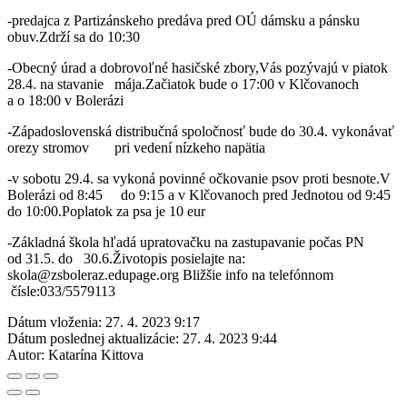
-predajca z Partizánskeho predáva pred OÚ dámsku a pánsku
obuv.Zdrží sa do 10:30
-Obecný úrad a dobrovoľné hasičské zbory,Vás pozývajú v piatok
28.4. na stavanie mája.Začiatok bude o 17:00 v Klčovanoch
a o 18:00 v Bolerázi
-Západoslovenská distribučná spoločnosť bude do 30.4. vykonávať
orezy stromov pri vedení nízkeho napätia
-v sobotu 29.4. sa vykoná povinné očkovanie psov proti besnote.V
Bolerázi od 8:45 do 9:15 a v Klčovanoch pred Jednotou od 9:45
do 10:00.Poplatok za psa je 10 eur
-Základná škola hľadá upratovačku na zastupavanie počas PN
od 31.5. do 30.6.Životopis posielajte na:
skola@zsboleraz.edupage.org Bližšie info na telefónnom
čísle:033/5579113
Dátum vloženia:
27. 4. 2023 9:17
Dátum poslednej aktualizácie:
27. 4. 2023 9:44
Autor:
Katarína Kittova