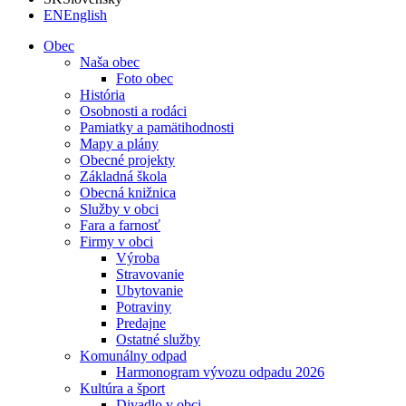
EN
English
Obec
Naša obec
Foto obec
História
Osobnosti a rodáci
Pamiatky a pamätihodnosti
Mapy a plány
Obecné projekty
Základná škola
Obecná knižnica
Služby v obci
Fara a farnosť
Firmy v obci
Výroba
Stravovanie
Ubytovanie
Potraviny
Predajne
Ostatné služby
Komunálny odpad
Harmonogram vývozu odpadu 2026
Kultúra a šport
Divadlo v obci