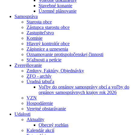
Volebné dokumenty
Stavebné konanie
Územné plánovanie
Samospráva
Starosta obce
Zástupca starostu obce
Zastupiteľstvo
Komisie
Hlavný kontrolór obce
Zápisnice a uznesenia
Oznamovanie protispoločenskej činnosti
Sťažnosti a petície
Zverejňovanie
Zmluvy, Faktúry, Objednávky
ZFO - archív
Úradná tabuľa
Voľby do orgánov samosprávy obcí a voľby do
orgánov samosprávnych krajov rok 2026
VZN
Hospodárenie
Verejné obstarávanie
Udalosti
Aktuality
Obecný rozhlas
Kalendár akcií