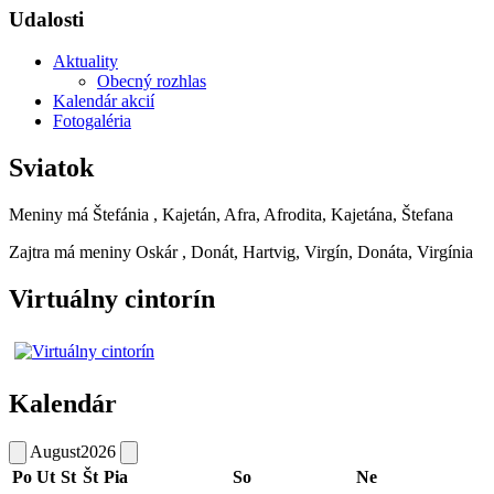
Udalosti
Aktuality
Obecný rozhlas
Kalendár akcií
Fotogaléria
Sviatok
Meniny má
Štefánia
, Kajetán, Afra, Afrodita, Kajetána, Štefana
Zajtra má meniny
Oskár
, Donát, Hartvig, Virgín, Donáta, Virgínia
Virtuálny cintorín
Kalendár
August
2026
Po
Ut
St
Št
Pia
So
Ne