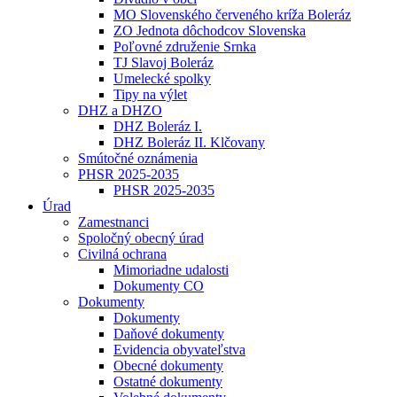
MO Slovenského červeného kríža Boleráz
ZO Jednota dôchodcov Slovenska
Poľovné združenie Srnka
TJ Slavoj Boleráz
Umelecké spolky
Tipy na výlet
DHZ a DHZO
DHZ Boleráz I.
DHZ Boleráz II. Klčovany
Smútočné oznámenia
PHSR 2025-2035
PHSR 2025-2035
Úrad
Zamestnanci
Spoločný obecný úrad
Civilná ochrana
Mimoriadne udalosti
Dokumenty CO
Dokumenty
Dokumenty
Daňové dokumenty
Evidencia obyvateľstva
Obecné dokumenty
Ostatné dokumenty