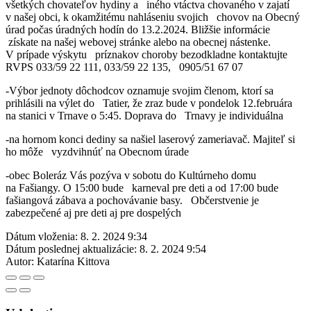
všetkých chovateľov hydiny a iného vtáctva chovaného v zajatí
v našej obci, k okamžitému nahláseniu svojich chovov na Obecný
úrad počas úradných hodín do 13.2.2024. Bližšie informácie
získate na našej webovej stránke alebo na obecnej nástenke.
V prípade výskytu príznakov choroby bezodkladne kontaktujte
RVPS 033/59 22 111, 033/59 22 135, 0905/51 67 07
-Výbor jednoty dôchodcov oznamuje svojim členom, ktorí sa
prihlásili na výlet do Tatier, že zraz bude v pondelok 12.februára
na stanici v Trnave o 5:45. Doprava do Trnavy je individuálna
-na hornom konci dediny sa našiel laserový zameriavač. Majiteľ si
ho môže vyzdvihnúť na Obecnom úrade
-obec Boleráz Vás pozýva v sobotu do Kultúrneho domu
na Fašiangy. O 15:00 bude karneval pre deti a od 17:00 bude
fašiangová zábava a pochovávanie basy. Občerstvenie je
zabezpečené aj pre deti aj pre dospelých
Dátum vloženia:
8. 2. 2024 9:34
Dátum poslednej aktualizácie:
8. 2. 2024 9:54
Autor:
Katarína Kittova