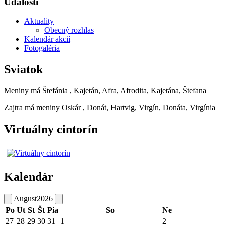
Udalosti
Aktuality
Obecný rozhlas
Kalendár akcií
Fotogaléria
Sviatok
Meniny má
Štefánia
, Kajetán, Afra, Afrodita, Kajetána, Štefana
Zajtra má meniny
Oskár
, Donát, Hartvig, Virgín, Donáta, Virgínia
Virtuálny cintorín
Kalendár
August
2026
Po
Ut
St
Št
Pia
So
Ne
27
28
29
30
31
1
2