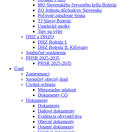
MO Slovenského červeného kríža Boleráz
ZO Jednota dôchodcov Slovenska
Poľovné združenie Srnka
TJ Slavoj Boleráz
Umelecké spolky
Tipy na výlet
DHZ a DHZO
DHZ Boleráz I.
DHZ Boleráz II. Klčovany
Smútočné oznámenia
PHSR 2025-2035
PHSR 2025-2035
Úrad
Zamestnanci
Spoločný obecný úrad
Civilná ochrana
Mimoriadne udalosti
Dokumenty CO
Dokumenty
Dokumenty
Daňové dokumenty
Evidencia obyvateľstva
Obecné dokumenty
Ostatné dokumenty