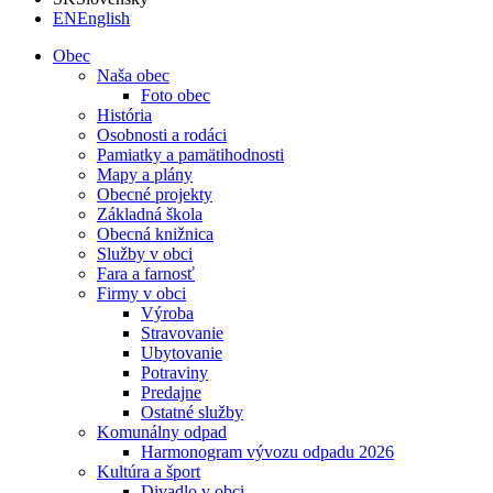
EN
English
Obec
Naša obec
Foto obec
História
Osobnosti a rodáci
Pamiatky a pamätihodnosti
Mapy a plány
Obecné projekty
Základná škola
Obecná knižnica
Služby v obci
Fara a farnosť
Firmy v obci
Výroba
Stravovanie
Ubytovanie
Potraviny
Predajne
Ostatné služby
Komunálny odpad
Harmonogram vývozu odpadu 2026
Kultúra a šport
Divadlo v obci