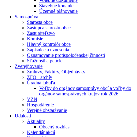
Volebné dokumenty
Stavebné konanie
Územné plánovanie
Samospráva
Starosta obce
Zástupca starostu obce
Zastupiteľstvo
Komisie
Hlavný kontrolór obce
Zápisnice a uznesenia
Oznamovanie protispoločenskej činnosti
Sťažnosti a petície
Zverejňovanie
Zmluvy, Faktúry, Objednávky
ZFO - archív
Úradná tabuľa
Voľby do orgánov samosprávy obcí a voľby do
orgánov samosprávnych krajov rok 2026
VZN
Hospodárenie
Verejné obstarávanie
Udalosti
Aktuality
Obecný rozhlas
Kalendár akcií