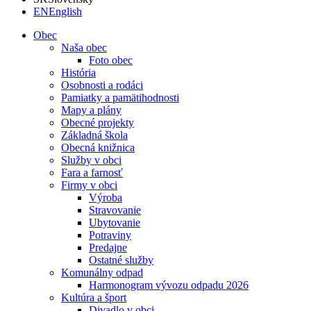
EN
English
Obec
Naša obec
Foto obec
História
Osobnosti a rodáci
Pamiatky a pamätihodnosti
Mapy a plány
Obecné projekty
Základná škola
Obecná knižnica
Služby v obci
Fara a farnosť
Firmy v obci
Výroba
Stravovanie
Ubytovanie
Potraviny
Predajne
Ostatné služby
Komunálny odpad
Harmonogram vývozu odpadu 2026
Kultúra a šport
Divadlo v obci