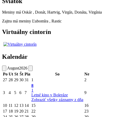
Sviatok
Meniny má
Oskár
, Donát, Hartvig, Virgín, Donáta, Virgínia
Zajtra má meniny
Ľubomíra
, Rastic
Virtuálny cintorín
Kalendár
August
2026
Po
Ut
St
Št
Pia
So
Ne
27
28
29
30
31
1
2
8
1
3
4
5
6
7
9
Letné kino v Boleráze
Zobraziť všetky záznamy z dňa
10
11
12
13
14
15
16
17
18
19
20
21
22
23
24
25
26
27
28
29
30