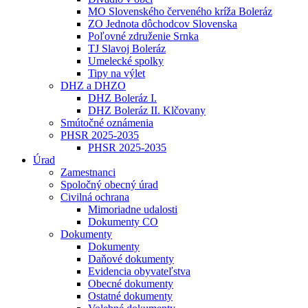
MO Slovenského červeného kríža Boleráz
ZO Jednota dôchodcov Slovenska
Poľovné združenie Srnka
TJ Slavoj Boleráz
Umelecké spolky
Tipy na výlet
DHZ a DHZO
DHZ Boleráz I.
DHZ Boleráz II. Klčovany
Smútočné oznámenia
PHSR 2025-2035
PHSR 2025-2035
Úrad
Zamestnanci
Spoločný obecný úrad
Civilná ochrana
Mimoriadne udalosti
Dokumenty CO
Dokumenty
Dokumenty
Daňové dokumenty
Evidencia obyvateľstva
Obecné dokumenty
Ostatné dokumenty