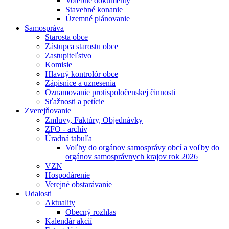
Volebné dokumenty
Stavebné konanie
Územné plánovanie
Samospráva
Starosta obce
Zástupca starostu obce
Zastupiteľstvo
Komisie
Hlavný kontrolór obce
Zápisnice a uznesenia
Oznamovanie protispoločenskej činnosti
Sťažnosti a petície
Zverejňovanie
Zmluvy, Faktúry, Objednávky
ZFO - archív
Úradná tabuľa
Voľby do orgánov samosprávy obcí a voľby do
orgánov samosprávnych krajov rok 2026
VZN
Hospodárenie
Verejné obstarávanie
Udalosti
Aktuality
Obecný rozhlas
Kalendár akcií