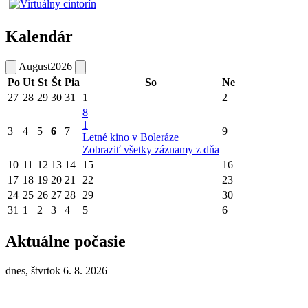
Kalendár
August
2026
Po
Ut
St
Št
Pia
So
Ne
27
28
29
30
31
1
2
8
1
3
4
5
6
7
9
Letné kino v Boleráze
Zobraziť všetky záznamy z dňa
10
11
12
13
14
15
16
17
18
19
20
21
22
23
24
25
26
27
28
29
30
31
1
2
3
4
5
6
Aktuálne počasie
dnes, štvrtok 6. 8. 2026