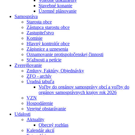
Volebné dokumenty
Stavebné konanie
Územné plánovanie
Samospráva
Starosta obce
Zástupca starostu obce
Zastupiteľstvo
Komisie
Hlavný kontrolór obce
Zápisnice a uznesenia
Oznamovanie protispoločenskej činnosti
Sťažnosti a petície
Zverejňovanie
Zmluvy, Faktúry, Objednávky
ZFO - archív
Úradná tabuľa
Voľby do orgánov samosprávy obcí a voľby do
orgánov samosprávnych krajov rok 2026
VZN
Hospodárenie
Verejné obstarávanie
Udalosti
Aktuality
Obecný rozhlas
Kalendár akcií