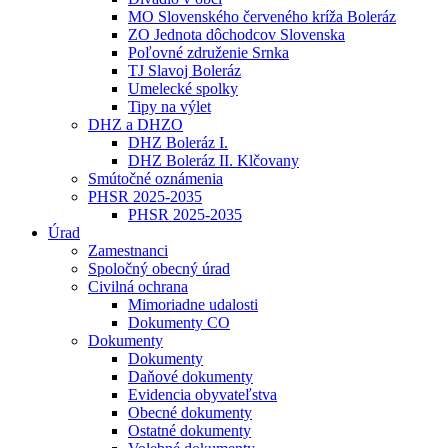
MO Slovenského červeného kríža Boleráz
ZO Jednota dôchodcov Slovenska
Poľovné združenie Srnka
TJ Slavoj Boleráz
Umelecké spolky
Tipy na výlet
DHZ a DHZO
DHZ Boleráz I.
DHZ Boleráz II. Klčovany
Smútočné oznámenia
PHSR 2025-2035
PHSR 2025-2035
Úrad
Zamestnanci
Spoločný obecný úrad
Civilná ochrana
Mimoriadne udalosti
Dokumenty CO
Dokumenty
Dokumenty
Daňové dokumenty
Evidencia obyvateľstva
Obecné dokumenty
Ostatné dokumenty