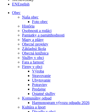
EN
English
Obec
Naša obec
Foto obec
História
Osobnosti a rodáci
Pamiatky a pamätihodnosti
Mapy a plány
Obecné projekty
Základná škola
Obecná knižnica
Služby v obci
Fara a farnosť
Firmy v obci
Výroba
Stravovanie
Ubytovanie
Potraviny
Predajne
Ostatné služby
Komunálny odpad
Harmonogram vývozu odpadu 2026
Kultúra a šport
Divadlo v obci