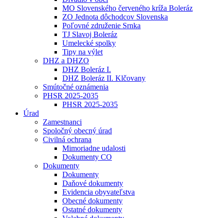
MO Slovenského červeného kríža Boleráz
ZO Jednota dôchodcov Slovenska
Poľovné združenie Srnka
TJ Slavoj Boleráz
Umelecké spolky
Tipy na výlet
DHZ a DHZO
DHZ Boleráz I.
DHZ Boleráz II. Klčovany
Smútočné oznámenia
PHSR 2025-2035
PHSR 2025-2035
Úrad
Zamestnanci
Spoločný obecný úrad
Civilná ochrana
Mimoriadne udalosti
Dokumenty CO
Dokumenty
Dokumenty
Daňové dokumenty
Evidencia obyvateľstva
Obecné dokumenty
Ostatné dokumenty