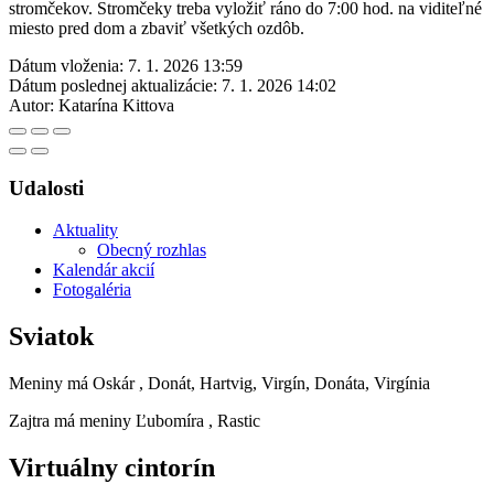
stromčekov. Stromčeky treba vyložiť ráno do 7:00 hod. na viditeľné
miesto pred dom a zbaviť všetkých ozdôb.
Dátum vloženia:
7. 1. 2026 13:59
Dátum poslednej aktualizácie:
7. 1. 2026 14:02
Autor:
Katarína Kittova
Udalosti
Aktuality
Obecný rozhlas
Kalendár akcií
Fotogaléria
Sviatok
Meniny má
Oskár
, Donát, Hartvig, Virgín, Donáta, Virgínia
Zajtra má meniny
Ľubomíra
, Rastic
Virtuálny cintorín