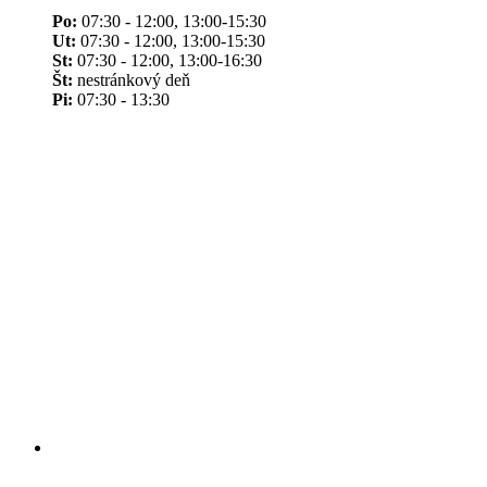
Po:
07:30 - 12:00, 13:00-15:30
Ut:
07:30 - 12:00, 13:00-15:30
St:
07:30 - 12:00, 13:00-16:30
Št:
nestránkový deň
Pi:
07:30 - 13:30