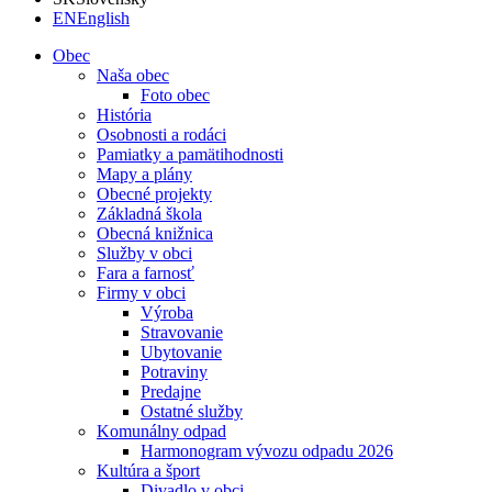
EN
English
Obec
Naša obec
Foto obec
História
Osobnosti a rodáci
Pamiatky a pamätihodnosti
Mapy a plány
Obecné projekty
Základná škola
Obecná knižnica
Služby v obci
Fara a farnosť
Firmy v obci
Výroba
Stravovanie
Ubytovanie
Potraviny
Predajne
Ostatné služby
Komunálny odpad
Harmonogram vývozu odpadu 2026
Kultúra a šport
Divadlo v obci