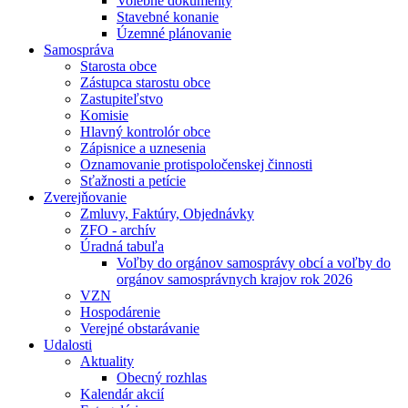
Volebné dokumenty
Stavebné konanie
Územné plánovanie
Samospráva
Starosta obce
Zástupca starostu obce
Zastupiteľstvo
Komisie
Hlavný kontrolór obce
Zápisnice a uznesenia
Oznamovanie protispoločenskej činnosti
Sťažnosti a petície
Zverejňovanie
Zmluvy, Faktúry, Objednávky
ZFO - archív
Úradná tabuľa
Voľby do orgánov samosprávy obcí a voľby do
orgánov samosprávnych krajov rok 2026
VZN
Hospodárenie
Verejné obstarávanie
Udalosti
Aktuality
Obecný rozhlas
Kalendár akcií