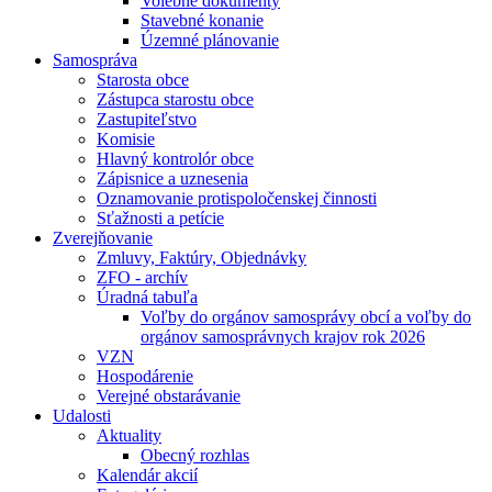
Volebné dokumenty
Stavebné konanie
Územné plánovanie
Samospráva
Starosta obce
Zástupca starostu obce
Zastupiteľstvo
Komisie
Hlavný kontrolór obce
Zápisnice a uznesenia
Oznamovanie protispoločenskej činnosti
Sťažnosti a petície
Zverejňovanie
Zmluvy, Faktúry, Objednávky
ZFO - archív
Úradná tabuľa
Voľby do orgánov samosprávy obcí a voľby do
orgánov samosprávnych krajov rok 2026
VZN
Hospodárenie
Verejné obstarávanie
Udalosti
Aktuality
Obecný rozhlas
Kalendár akcií