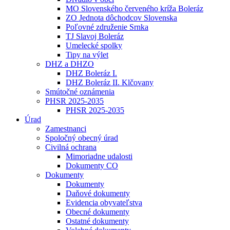
MO Slovenského červeného kríža Boleráz
ZO Jednota dôchodcov Slovenska
Poľovné združenie Srnka
TJ Slavoj Boleráz
Umelecké spolky
Tipy na výlet
DHZ a DHZO
DHZ Boleráz I.
DHZ Boleráz II. Klčovany
Smútočné oznámenia
PHSR 2025-2035
PHSR 2025-2035
Úrad
Zamestnanci
Spoločný obecný úrad
Civilná ochrana
Mimoriadne udalosti
Dokumenty CO
Dokumenty
Dokumenty
Daňové dokumenty
Evidencia obyvateľstva
Obecné dokumenty
Ostatné dokumenty