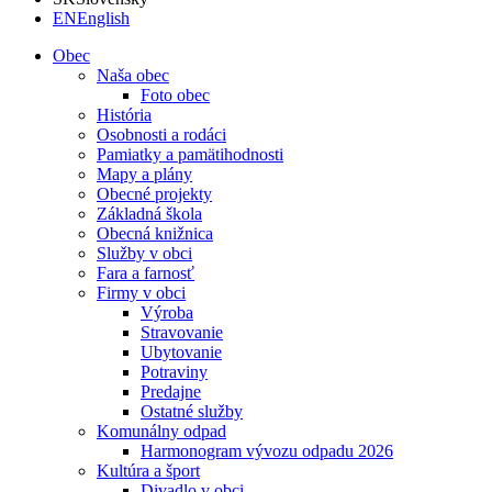
EN
English
Obec
Naša obec
Foto obec
História
Osobnosti a rodáci
Pamiatky a pamätihodnosti
Mapy a plány
Obecné projekty
Základná škola
Obecná knižnica
Služby v obci
Fara a farnosť
Firmy v obci
Výroba
Stravovanie
Ubytovanie
Potraviny
Predajne
Ostatné služby
Komunálny odpad
Harmonogram vývozu odpadu 2026
Kultúra a šport
Divadlo v obci