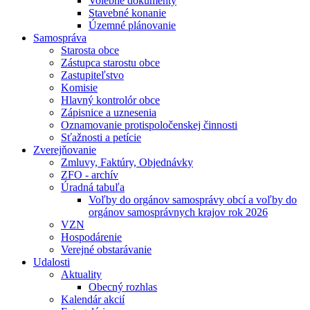
Volebné dokumenty
Stavebné konanie
Územné plánovanie
Samospráva
Starosta obce
Zástupca starostu obce
Zastupiteľstvo
Komisie
Hlavný kontrolór obce
Zápisnice a uznesenia
Oznamovanie protispoločenskej činnosti
Sťažnosti a petície
Zverejňovanie
Zmluvy, Faktúry, Objednávky
ZFO - archív
Úradná tabuľa
Voľby do orgánov samosprávy obcí a voľby do
orgánov samosprávnych krajov rok 2026
VZN
Hospodárenie
Verejné obstarávanie
Udalosti
Aktuality
Obecný rozhlas
Kalendár akcií