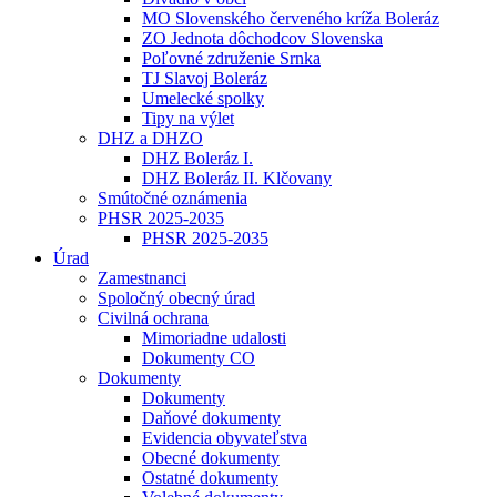
MO Slovenského červeného kríža Boleráz
ZO Jednota dôchodcov Slovenska
Poľovné združenie Srnka
TJ Slavoj Boleráz
Umelecké spolky
Tipy na výlet
DHZ a DHZO
DHZ Boleráz I.
DHZ Boleráz II. Klčovany
Smútočné oznámenia
PHSR 2025-2035
PHSR 2025-2035
Úrad
Zamestnanci
Spoločný obecný úrad
Civilná ochrana
Mimoriadne udalosti
Dokumenty CO
Dokumenty
Dokumenty
Daňové dokumenty
Evidencia obyvateľstva
Obecné dokumenty
Ostatné dokumenty