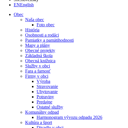
EN
English
Obec
Naša obec
Foto obec
História
Osobnosti a rodáci
Pamiatky a pamätihodnosti
Mapy a plány
Obecné projekty
Základná škola
Obecná knižnica
Služby v obci
Fara a farnosť
Firmy v obci
Výroba
Stravovanie
Ubytovanie
Potraviny
Predajne
Ostatné služby
Komunálny odpad
Harmonogram vývozu odpadu 2026
Kultúra a šport
Divadlo v obci