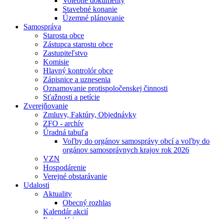
Volebné dokumenty
Stavebné konanie
Územné plánovanie
Samospráva
Starosta obce
Zástupca starostu obce
Zastupiteľstvo
Komisie
Hlavný kontrolór obce
Zápisnice a uznesenia
Oznamovanie protispoločenskej činnosti
Sťažnosti a petície
Zverejňovanie
Zmluvy, Faktúry, Objednávky
ZFO - archív
Úradná tabuľa
Voľby do orgánov samosprávy obcí a voľby do
orgánov samosprávnych krajov rok 2026
VZN
Hospodárenie
Verejné obstarávanie
Udalosti
Aktuality
Obecný rozhlas
Kalendár akcií