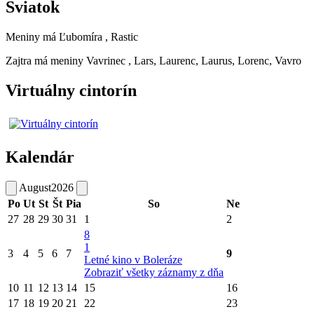
Sviatok
Meniny má
Ľubomíra
, Rastic
Zajtra má meniny
Vavrinec
, Lars, Laurenc, Laurus, Lorenc, Vavro
Virtuálny cintorín
Kalendár
August
2026
Po
Ut
St
Št
Pia
So
Ne
27
28
29
30
31
1
2
8
1
3
4
5
6
7
9
Letné kino v Boleráze
Zobraziť všetky záznamy z dňa
10
11
12
13
14
15
16
17
18
19
20
21
22
23