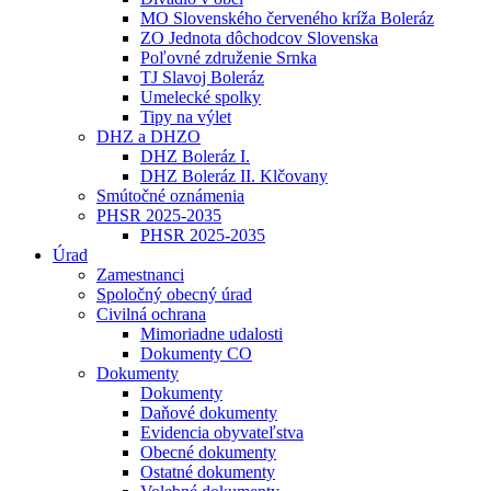
MO Slovenského červeného kríža Boleráz
ZO Jednota dôchodcov Slovenska
Poľovné združenie Srnka
TJ Slavoj Boleráz
Umelecké spolky
Tipy na výlet
DHZ a DHZO
DHZ Boleráz I.
DHZ Boleráz II. Klčovany
Smútočné oznámenia
PHSR 2025-2035
PHSR 2025-2035
Úrad
Zamestnanci
Spoločný obecný úrad
Civilná ochrana
Mimoriadne udalosti
Dokumenty CO
Dokumenty
Dokumenty
Daňové dokumenty
Evidencia obyvateľstva
Obecné dokumenty
Ostatné dokumenty