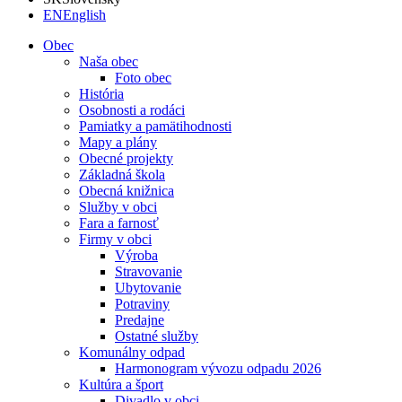
EN
English
Obec
Naša obec
Foto obec
História
Osobnosti a rodáci
Pamiatky a pamätihodnosti
Mapy a plány
Obecné projekty
Základná škola
Obecná knižnica
Služby v obci
Fara a farnosť
Firmy v obci
Výroba
Stravovanie
Ubytovanie
Potraviny
Predajne
Ostatné služby
Komunálny odpad
Harmonogram vývozu odpadu 2026
Kultúra a šport
Divadlo v obci