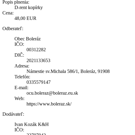
Popis plnenia:
D-rent kopírky
Cena:
48,00 EUR
Odberateľ:
Obec Boleráz
IČO:
00312282
DIČ:
2021133653
Adresa:
Námestie sv.Michala 586/1, Boleráz, 91908
Telefón:
0335579147
E-mail:
ocu.boleraz@boleraz.eu.sk
Web:
https://www.boleraz.sk/
Dodávateľ:
Ivan Kozák K&H
IČO: