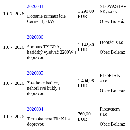
2026033
SLOVASTAV
1 290,00
SK, s.r.o.
10. 7. 2026
Dodanie klimatizácie
EUR
Carrier 3,5 kW
Obec Boleráz
2026036
Dobráci s.r.o.
1 142,80
Sprintus TYGRA,
10. 7. 2026
EUR
hasičský vysávač 2200W s
Obec Boleráz
dopravou
2026035
FLORIAN
1 494,98
s.r.o.
Zásahové hadice,
10. 7. 2026
EUR
nehorľavé kukly s
Obec Boleráz
dopravou
2026034
Firesystem,
760,00
s.r.o.
10. 7. 2026
Termokamera Flir K1 s
EUR
dopravou
Obec Boleráz