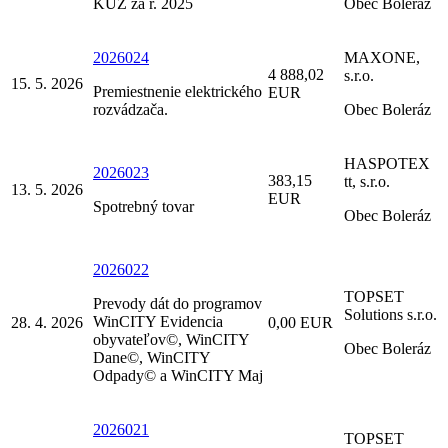
KÚZ za r. 2025
Obec Boleráz
2026024
MAXONE,
4 888,02
s.r.o.
15. 5. 2026
Premiestnenie elektrického
EUR
rozvádzača.
Obec Boleráz
HASPOTEX
2026023
383,15
tt, s.r.o.
13. 5. 2026
EUR
Spotrebný tovar
Obec Boleráz
2026022
TOPSET
Prevody dát do programov
Solutions s.r.o.
WinCITY Evidencia
28. 4. 2026
0,00 EUR
obyvateľov©, WinCITY
Obec Boleráz
Dane©, WinCITY
Odpady© a WinCITY Maj
2026021
TOPSET