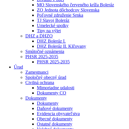
MO Slovenského červeného kríža Boleráz
ZO Jednota dôchodcov Slovenska
Poľovné združenie Srnka
TJ Slavoj Boleráz
Umelecké spolky
Tipy na výlet
DHZ a DHZO
DHZ Boleráz I.
DHZ Boleráz II. Klčovany
Smútočné oznámenia
PHSR 2025-2035
PHSR 2025-2035
Úrad
Zamestnanci
Spoločný obecný úrad
Civilná ochrana
Mimoriadne udalosti
Dokumenty CO
Dokumenty
Dokumenty
Daňové dokumenty
Evidencia obyvateľstva
Obecné dokumenty
Ostatné dokumenty