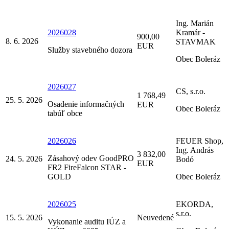
Ing. Marián
2026028
Kramár -
900,00
8. 6. 2026
STAVMAK
EUR
Služby stavebného dozora
Obec Boleráz
2026027
CS, s.r.o.
1 768,49
25. 5. 2026
Osadenie informačných
EUR
Obec Boleráz
tabúľ obce
2026026
FEUER Shop,
Ing. András
3 832,00
Zásahový odev GoodPRO
24. 5. 2026
Bodó
EUR
FR2 FireFalcon STAR -
GOLD
Obec Boleráz
2026025
EKORDA,
s.r.o.
15. 5. 2026
Neuvedené
Vykonanie auditu IÚZ a