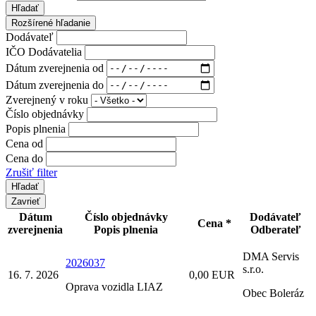
Hľadať
Rozšírené hľadanie
Dodávateľ
IČO Dodávatelia
Dátum zverejnenia od
Dátum zverejnenia do
Zverejnený v roku
Číslo objednávky
Popis plnenia
Cena od
Cena do
Zrušiť filter
Zavrieť
Dátum
Číslo objednávky
Dodávateľ
Cena *
zverejnenia
Popis plnenia
Odberateľ
DMA Servis
2026037
s.r.o.
16. 7. 2026
0,00 EUR
Oprava vozidla LIAZ
Obec Boleráz