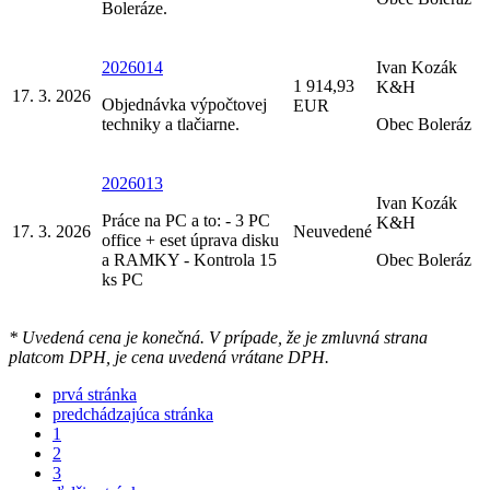
Boleráze.
2026014
Ivan Kozák
1 914,93
K&H
17. 3. 2026
Objednávka výpočtovej
EUR
techniky a tlačiarne.
Obec Boleráz
2026013
Ivan Kozák
Práce na PC a to: - 3 PC
K&H
17. 3. 2026
Neuvedené
office + eset úprava disku
a RAMKY - Kontrola 15
Obec Boleráz
ks PC
* Uvedená cena je konečná. V prípade, že je zmluvná strana
platcom DPH, je cena uvedená vrátane DPH.
prvá stránka
predchádzajúca stránka
1
2
3