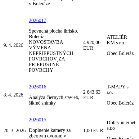
v Boleráze
2026017
Spevnená plocha ihrisko,
Boleráz –
ATELIÉR
NOVOSTAVBA
4 920,00
KM s.r.o.
9. 4. 2026
VÝMENA
EUR
NEPRIEPUSTNÝCH
Obec Boleráz
POVRCHOV ZA
PRIEPUSTNÉ
POVRCHY
2026016
T-MAPY s
2 643,63
r.o.
8. 4. 2026
Analýza čiernych stavieb,
EUR
šikmé snímky
Obec Boleráz
2026015
Dobry internet
s.r.o
Doplnenie kamery za
20. 3. 2026
1,00 EUR
zberným dvorom v
Obec Boleráz