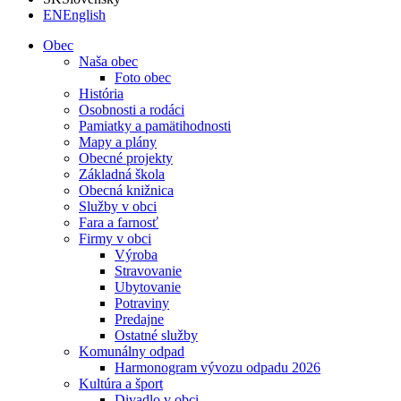
EN
English
Obec
Naša obec
Foto obec
História
Osobnosti a rodáci
Pamiatky a pamätihodnosti
Mapy a plány
Obecné projekty
Základná škola
Obecná knižnica
Služby v obci
Fara a farnosť
Firmy v obci
Výroba
Stravovanie
Ubytovanie
Potraviny
Predajne
Ostatné služby
Komunálny odpad
Harmonogram vývozu odpadu 2026
Kultúra a šport
Divadlo v obci