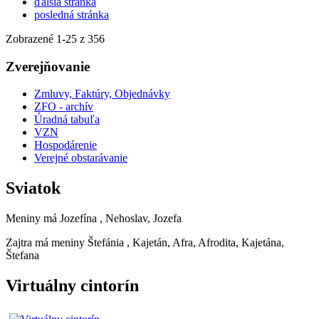
ďalšia stránka
posledná stránka
Zobrazené
1
-
25
z 356
Zverejňovanie
Zmluvy, Faktúry, Objednávky
ZFO - archív
Úradná tabuľa
VZN
Hospodárenie
Verejné obstarávanie
Sviatok
Meniny má
Jozefína
, Nehoslav, Jozefa
Zajtra má meniny
Štefánia
, Kajetán, Afra, Afrodita, Kajetána,
Štefana
Virtuálny cintorín