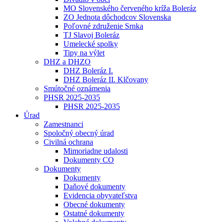
MO Slovenského červeného kríža Boleráz
ZO Jednota dôchodcov Slovenska
Poľovné združenie Srnka
TJ Slavoj Boleráz
Umelecké spolky
Tipy na výlet
DHZ a DHZO
DHZ Boleráz I.
DHZ Boleráz II. Klčovany
Smútočné oznámenia
PHSR 2025-2035
PHSR 2025-2035
Úrad
Zamestnanci
Spoločný obecný úrad
Civilná ochrana
Mimoriadne udalosti
Dokumenty CO
Dokumenty
Dokumenty
Daňové dokumenty
Evidencia obyvateľstva
Obecné dokumenty
Ostatné dokumenty