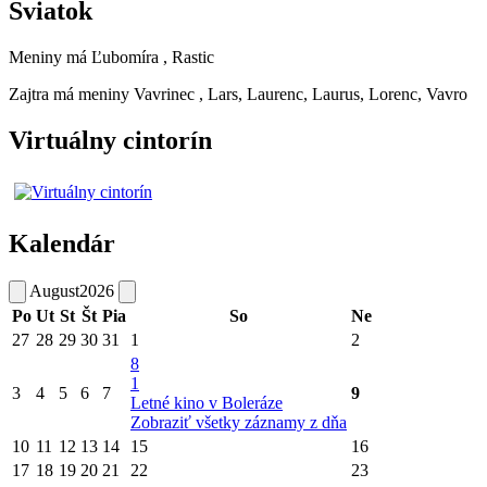
Sviatok
Meniny má
Ľubomíra
, Rastic
Zajtra má meniny
Vavrinec
, Lars, Laurenc, Laurus, Lorenc, Vavro
Virtuálny cintorín
Kalendár
August
2026
Po
Ut
St
Št
Pia
So
Ne
27
28
29
30
31
1
2
8
1
3
4
5
6
7
9
Letné kino v Boleráze
Zobraziť všetky záznamy z dňa
10
11
12
13
14
15
16
17
18
19
20
21
22
23