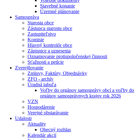
Volebné dokumenty
Stavebné konanie
Územné plánovanie
Samospráva
Starosta obce
Zástupca starostu obce
Zastupiteľstvo
Komisie
Hlavný kontrolór obce
Zápisnice a uznesenia
Oznamovanie protispoločenskej činnosti
Sťažnosti a petície
Zverejňovanie
Zmluvy, Faktúry, Objednávky
ZFO - archív
Úradná tabuľa
Voľby do orgánov samosprávy obcí a voľby do
orgánov samosprávnych krajov rok 2026
VZN
Hospodárenie
Verejné obstarávanie
Udalosti
Aktuality
Obecný rozhlas
Kalendár akcií