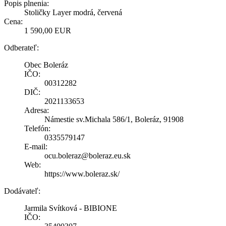
Popis plnenia:
Stoličky Layer modrá, červená
Cena:
1 590,00 EUR
Odberateľ:
Obec Boleráz
IČO:
00312282
DIČ:
2021133653
Adresa:
Námestie sv.Michala 586/1, Boleráz, 91908
Telefón:
0335579147
E-mail:
ocu.boleraz@boleraz.eu.sk
Web:
https://www.boleraz.sk/
Dodávateľ:
Jarmila Svítková - BIBIONE
IČO: