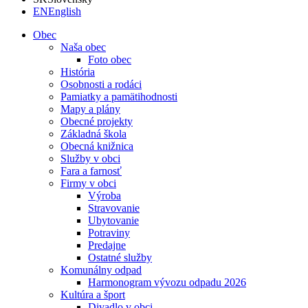
EN
English
Obec
Naša obec
Foto obec
História
Osobnosti a rodáci
Pamiatky a pamätihodnosti
Mapy a plány
Obecné projekty
Základná škola
Obecná knižnica
Služby v obci
Fara a farnosť
Firmy v obci
Výroba
Stravovanie
Ubytovanie
Potraviny
Predajne
Ostatné služby
Komunálny odpad
Harmonogram vývozu odpadu 2026
Kultúra a šport
Divadlo v obci