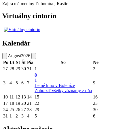
Zajtra má meniny
Ľubomíra
, Rastic
Virtuálny cintorín
Kalendár
August
2026
Po
Ut
St
Št
Pia
So
Ne
27
28
29
30
31
1
2
8
1
3
4
5
6
7
9
Letné kino v Boleráze
Zobraziť všetky záznamy z dňa
10
11
12
13
14
15
16
17
18
19
20
21
22
23
24
25
26
27
28
29
30
31
1
2
3
4
5
6
Aktuálne počasie