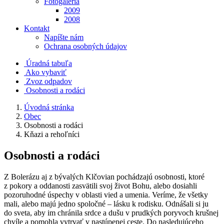
Fotogaléria
2009
2008
Kontakt
Napíšte nám
Ochrana osobných údajov
Úradná tabuľa
Ako vybaviť
Zvoz odpadov
Osobnosti a rodáci
Úvodná stránka
Obec
Osobnosti a rodáci
Kňazi a rehoľníci
Osobnosti a rodáci
Z Bolerázu aj z bývalých Klčovian pochádzajú osobnosti, ktoré
z pokory a oddanosti zasvätili svoj život Bohu, alebo dosiahli
pozoruhodné úspechy v oblasti vied a umenia. Veríme, že všetky
mali, alebo majú jedno spoločné – lásku k rodisku. Odnášali si ju
do sveta, aby im chránila srdce a dušu v prudkých poryvoch krušnej
chvíle a pomohla vytrvať v nastúpenej ceste. Do nasledujúceho