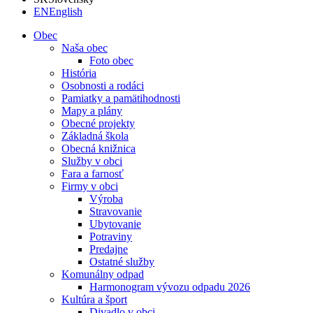
EN
English
Obec
Naša obec
Foto obec
História
Osobnosti a rodáci
Pamiatky a pamätihodnosti
Mapy a plány
Obecné projekty
Základná škola
Obecná knižnica
Služby v obci
Fara a farnosť
Firmy v obci
Výroba
Stravovanie
Ubytovanie
Potraviny
Predajne
Ostatné služby
Komunálny odpad
Harmonogram vývozu odpadu 2026
Kultúra a šport
Divadlo v obci