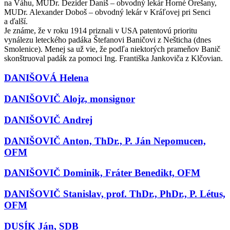
na Váhu, MUDr. Dezider Daniš
– obvodný lekár Horné Orešany,
MUDr. Alexander Doboš – obvodný lekár v Kráľovej pri Senci
a ďalší.
Je známe, že v roku 1914 priznali v USA patentovú prioritu
vynálezu leteckého padáka Štefanovi Baničovi z Nešticha (dnes
Smolenice). Menej sa už vie, že podľa niektorých prameňov Banič
skonštruoval padák za pomoci Ing. Františka Jankoviča z Klčovian.
DANIŠOVÁ Helena
DANIŠOVIČ Alojz, monsignor
DANIŠOVIČ Andrej
DANIŠOVIČ Anton, ThDr., P. Ján Nepomucen,
OFM
DANIŠOVIČ Dominik, Fráter Benedikt, OFM
DANIŠOVIČ Stanislav, prof. ThDr., PhDr., P. Létus,
OFM
DUSÍK Ján, SDB