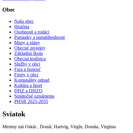
Obec
Naša obec
História
Osobnosti a rodáci
Pamiatky a pamätihodnosti
Mapy a plány
Obecné projekty
Základná škola
Obecná knižnica
Služby v obci
Fara a farnosť
Firmy v obci
Komunálny odpad
Kultúra a šport
DHZ a DHZO
Smútočné oznámenia
PHSR 2025-2035
Sviatok
Meniny má
Oskár
, Donát, Hartvig, Virgín, Donáta, Virgínia