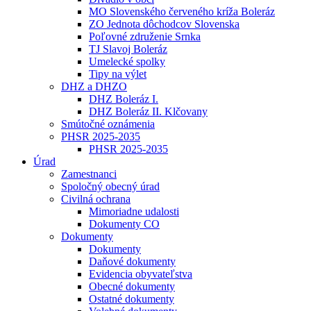
MO Slovenského červeného kríža Boleráz
ZO Jednota dôchodcov Slovenska
Poľovné združenie Srnka
TJ Slavoj Boleráz
Umelecké spolky
Tipy na výlet
DHZ a DHZO
DHZ Boleráz I.
DHZ Boleráz II. Klčovany
Smútočné oznámenia
PHSR 2025-2035
PHSR 2025-2035
Úrad
Zamestnanci
Spoločný obecný úrad
Civilná ochrana
Mimoriadne udalosti
Dokumenty CO
Dokumenty
Dokumenty
Daňové dokumenty
Evidencia obyvateľstva
Obecné dokumenty
Ostatné dokumenty