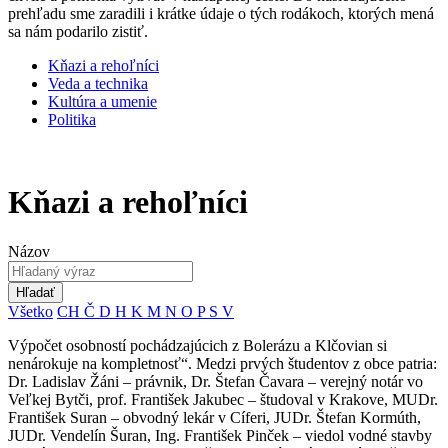
prehľadu sme zaradili i krátke údaje o tých rodákoch, ktorých mená
sa nám podarilo zistiť.
Kňazi a rehoľníci
Veda a technika
Kultúra a umenie
Politika
Kňazi a rehoľníci
Názov
Hľadať
Všetko
CH
Č
D
H
K
M
N
O
P
S
V
Výpočet osobností pochádzajúcich z Bolerázu a Klčovian si
nenárokuje na kompletnosť“. Medzi prvých študentov z obce patria:
Dr. Ladislav Žáni – právnik, Dr. Štefan Čavara – verejný notár vo
Veľkej Bytči, prof. František Jakubec – študoval v Krakove, MUDr.
František Suran – obvodný lekár v Cíferi, JUDr. Štefan Kormúth,
JUDr. Vendelín Šuran, Ing. František Pinček – viedol vodné stavby