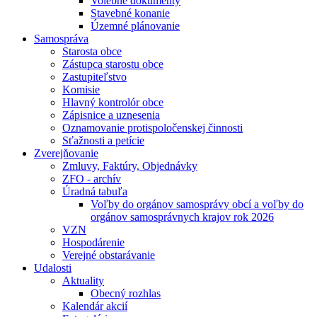
Volebné dokumenty
Stavebné konanie
Územné plánovanie
Samospráva
Starosta obce
Zástupca starostu obce
Zastupiteľstvo
Komisie
Hlavný kontrolór obce
Zápisnice a uznesenia
Oznamovanie protispoločenskej činnosti
Sťažnosti a petície
Zverejňovanie
Zmluvy, Faktúry, Objednávky
ZFO - archív
Úradná tabuľa
Voľby do orgánov samosprávy obcí a voľby do
orgánov samosprávnych krajov rok 2026
VZN
Hospodárenie
Verejné obstarávanie
Udalosti
Aktuality
Obecný rozhlas
Kalendár akcií