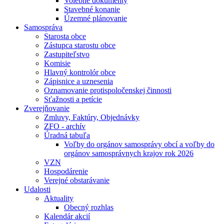
Volebné dokumenty
Stavebné konanie
Územné plánovanie
Samospráva
Starosta obce
Zástupca starostu obce
Zastupiteľstvo
Komisie
Hlavný kontrolór obce
Zápisnice a uznesenia
Oznamovanie protispoločenskej činnosti
Sťažnosti a petície
Zverejňovanie
Zmluvy, Faktúry, Objednávky
ZFO - archív
Úradná tabuľa
Voľby do orgánov samosprávy obcí a voľby do
orgánov samosprávnych krajov rok 2026
VZN
Hospodárenie
Verejné obstarávanie
Udalosti
Aktuality
Obecný rozhlas
Kalendár akcií