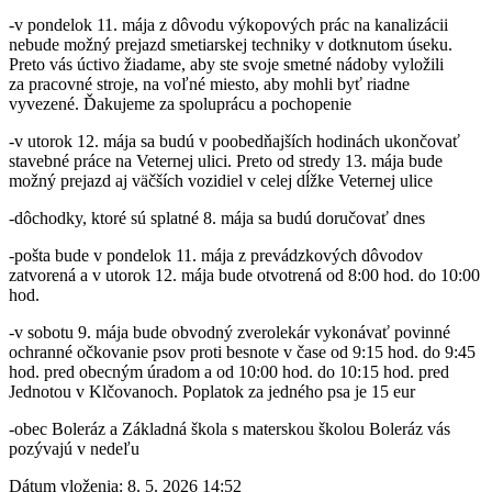
-v pondelok 11. mája z dôvodu výkopových prác na kanalizácii
nebude možný prejazd smetiarskej techniky v dotknutom úseku.
Preto vás úctivo žiadame, aby ste svoje smetné nádoby vyložili
za pracovné stroje, na voľné miesto, aby mohli byť riadne
vyvezené. Ďakujeme za spoluprácu a pochopenie
-v utorok 12. mája sa budú v poobedňajších hodinách ukončovať
stavebné práce na Veternej ulici. Preto od stredy 13. mája bude
možný prejazd aj väčších vozidiel v celej dĺžke Veternej ulice
-dôchodky, ktoré sú splatné 8. mája sa budú doručovať dnes
-pošta bude v pondelok 11. mája z prevádzkových dôvodov
zatvorená a v utorok 12. mája bude otvotrená od 8:00 hod. do 10:00
hod.
-v sobotu 9. mája bude obvodný zverolekár vykonávať povinné
ochranné očkovanie psov proti besnote v čase od 9:15 hod. do 9:45
hod. pred obecným úradom a od 10:00 hod. do 10:15 hod. pred
Jednotou v Klčovanoch. Poplatok za jedného psa je 15 eur
-obec Boleráz a Základná škola s materskou školou Boleráz vás
pozývajú v nedeľu
Dátum vloženia:
8. 5. 2026 14:52