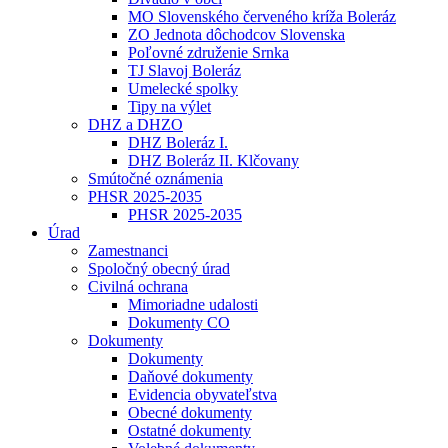
MO Slovenského červeného kríža Boleráz
ZO Jednota dôchodcov Slovenska
Poľovné združenie Srnka
TJ Slavoj Boleráz
Umelecké spolky
Tipy na výlet
DHZ a DHZO
DHZ Boleráz I.
DHZ Boleráz II. Klčovany
Smútočné oznámenia
PHSR 2025-2035
PHSR 2025-2035
Úrad
Zamestnanci
Spoločný obecný úrad
Civilná ochrana
Mimoriadne udalosti
Dokumenty CO
Dokumenty
Dokumenty
Daňové dokumenty
Evidencia obyvateľstva
Obecné dokumenty
Ostatné dokumenty