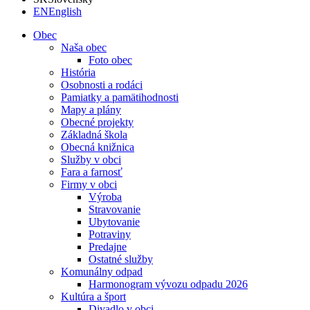
EN
English
Obec
Naša obec
Foto obec
História
Osobnosti a rodáci
Pamiatky a pamätihodnosti
Mapy a plány
Obecné projekty
Základná škola
Obecná knižnica
Služby v obci
Fara a farnosť
Firmy v obci
Výroba
Stravovanie
Ubytovanie
Potraviny
Predajne
Ostatné služby
Komunálny odpad
Harmonogram vývozu odpadu 2026
Kultúra a šport
Divadlo v obci