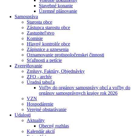
Volebné dokumenty
Stavebné konanie
Územné plánovanie
Samospráva
Starosta obce
Zástupca starostu obce
Zastupiteľstvo
Komisie
Hlavný kontrolór obce
Zápisnice a uznesenia
Oznamovanie protispoločenskej činnosti
Sťažnosti a petície
Zverejňovanie
Zmluvy, Faktúry, Objednávky
ZFO - archív
Úradná tabuľa
Voľby do orgánov samosprávy obcí a voľby do
orgánov samosprávnych krajov rok 2026
VZN
Hospodárenie
Verejné obstarávanie
Udalosti
Aktuality
Obecný rozhlas
Kalendár akcií