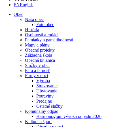
EN
English
Obec
Naša obec
Foto obec
História
Osobnosti a rodáci
Pamiatky a pamätihodnosti
Mapy a plány
Obecné projekty
Základná škola
Obecná knižnica
Služby v obci
Fara a farnosť
Firmy v obci
Výroba
Stravovanie
Ubytovanie
Potraviny
Predajne
Ostatné služby
Komunálny odpad
Harmonogram vývozu odpadu 2026
Kultúra a šport
Divadlo v obci