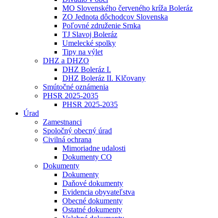
MO Slovenského červeného kríža Boleráz
ZO Jednota dôchodcov Slovenska
Poľovné združenie Srnka
TJ Slavoj Boleráz
Umelecké spolky
Tipy na výlet
DHZ a DHZO
DHZ Boleráz I.
DHZ Boleráz II. Klčovany
Smútočné oznámenia
PHSR 2025-2035
PHSR 2025-2035
Úrad
Zamestnanci
Spoločný obecný úrad
Civilná ochrana
Mimoriadne udalosti
Dokumenty CO
Dokumenty
Dokumenty
Daňové dokumenty
Evidencia obyvateľstva
Obecné dokumenty
Ostatné dokumenty