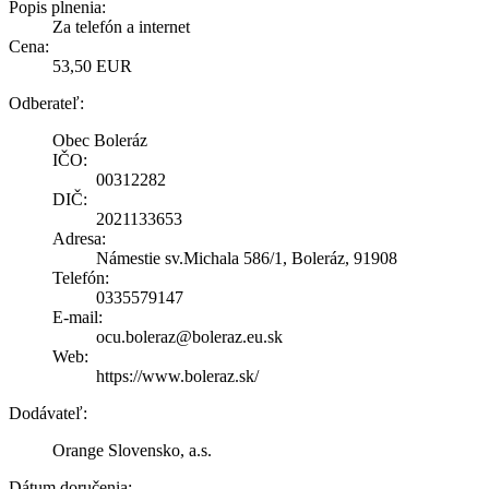
Popis plnenia:
Za telefón a internet
Cena:
53,50 EUR
Odberateľ:
Obec Boleráz
IČO:
00312282
DIČ:
2021133653
Adresa:
Námestie sv.Michala 586/1, Boleráz, 91908
Telefón:
0335579147
E-mail:
ocu.boleraz@boleraz.eu.sk
Web:
https://www.boleraz.sk/
Dodávateľ:
Orange Slovensko, a.s.
Dátum doručenia: