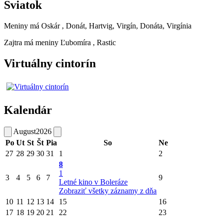
Sviatok
Meniny má
Oskár
, Donát, Hartvig, Virgín, Donáta, Virgínia
Zajtra má meniny
Ľubomíra
, Rastic
Virtuálny cintorín
Kalendár
August
2026
Po
Ut
St
Št
Pia
So
Ne
27
28
29
30
31
1
2
8
1
3
4
5
6
7
9
Letné kino v Boleráze
Zobraziť všetky záznamy z dňa
10
11
12
13
14
15
16
17
18
19
20
21
22
23