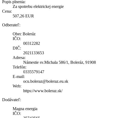
Popis plnenia:
Za spotrebu elektrickej energie
Cena:
507,26 EUR
Odberateľ:
Obec Boleráz
IČO:
00312282
DIČ:
2021133653
Adresa:
Námestie sv.Michala 586/1, Boleráz, 91908
Telefón:
0335579147
E-mail:
ocu.boleraz@boleraz.eu.sk
Web:
https://www.boleraz.sk/
Dodávateľ:
Magna energia
IČO: