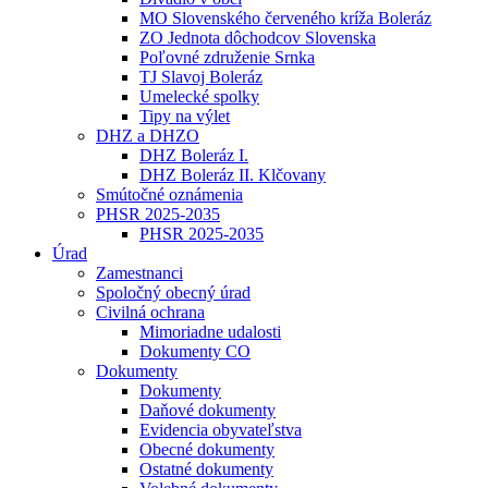
MO Slovenského červeného kríža Boleráz
ZO Jednota dôchodcov Slovenska
Poľovné združenie Srnka
TJ Slavoj Boleráz
Umelecké spolky
Tipy na výlet
DHZ a DHZO
DHZ Boleráz I.
DHZ Boleráz II. Klčovany
Smútočné oznámenia
PHSR 2025-2035
PHSR 2025-2035
Úrad
Zamestnanci
Spoločný obecný úrad
Civilná ochrana
Mimoriadne udalosti
Dokumenty CO
Dokumenty
Dokumenty
Daňové dokumenty
Evidencia obyvateľstva
Obecné dokumenty
Ostatné dokumenty