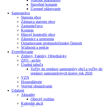
Volebné dokumenty
Stavebné konanie
Územné plánovanie
Samospráva
Starosta obce
Zástupca starostu obce
Zastupiteľstvo
Komisie
Hlavný kontrolór obce
Zápisnice a uznesenia
Oznamovanie protispoločenskej činnosti
Sťažnosti a petície
Zverejňovanie
Zmluvy, Faktúry, Objednávky
ZFO - archív
Úradná tabuľa
Voľby do orgánov samosprávy obcí a voľby do
orgánov samosprávnych krajov rok 2026
VZN
Hospodárenie
Verejné obstarávanie
Udalosti
Aktuality
Obecný rozhlas
Kalendár akcií