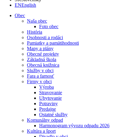
EN
English
Obec
Naša obec
Foto obec
História
Osobnosti a rodáci
Pamiatky a pamätihodnosti
Mapy a plány
Obecné projekty
Základná škola
Obecná knižnica
Služby v obci
Fara a farnosť
Firmy v obci
Výroba
Stravovanie
Ubytovanie
Potraviny
Predajne
Ostatné služby
Komunálny odpad
Harmonogram vývozu odpadu 2026
Kultúra a šport
Divadlo v obci