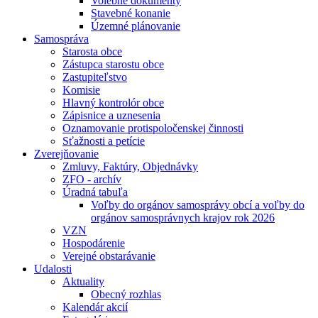
Volebné dokumenty
Stavebné konanie
Územné plánovanie
Samospráva
Starosta obce
Zástupca starostu obce
Zastupiteľstvo
Komisie
Hlavný kontrolór obce
Zápisnice a uznesenia
Oznamovanie protispoločenskej činnosti
Sťažnosti a petície
Zverejňovanie
Zmluvy, Faktúry, Objednávky
ZFO - archív
Úradná tabuľa
Voľby do orgánov samosprávy obcí a voľby do
orgánov samosprávnych krajov rok 2026
VZN
Hospodárenie
Verejné obstarávanie
Udalosti
Aktuality
Obecný rozhlas
Kalendár akcií