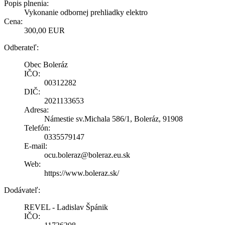
Popis plnenia:
Vykonanie odbornej prehliadky elektro
Cena:
300,00 EUR
Odberateľ:
Obec Boleráz
IČO:
00312282
DIČ:
2021133653
Adresa:
Námestie sv.Michala 586/1, Boleráz, 91908
Telefón:
0335579147
E-mail:
ocu.boleraz@boleraz.eu.sk
Web:
https://www.boleraz.sk/
Dodávateľ:
REVEL - Ladislav Špánik
IČO: