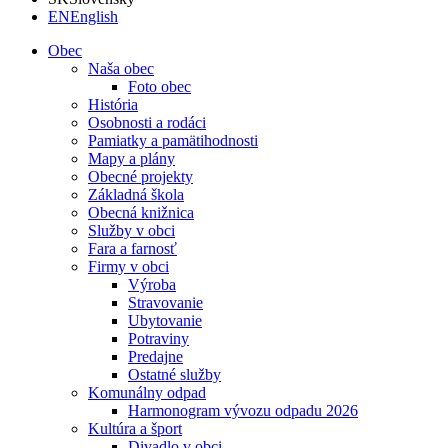
EN
English
Obec
Naša obec
Foto obec
História
Osobnosti a rodáci
Pamiatky a pamätihodnosti
Mapy a plány
Obecné projekty
Základná škola
Obecná knižnica
Služby v obci
Fara a farnosť
Firmy v obci
Výroba
Stravovanie
Ubytovanie
Potraviny
Predajne
Ostatné služby
Komunálny odpad
Harmonogram vývozu odpadu 2026
Kultúra a šport
Divadlo v obci