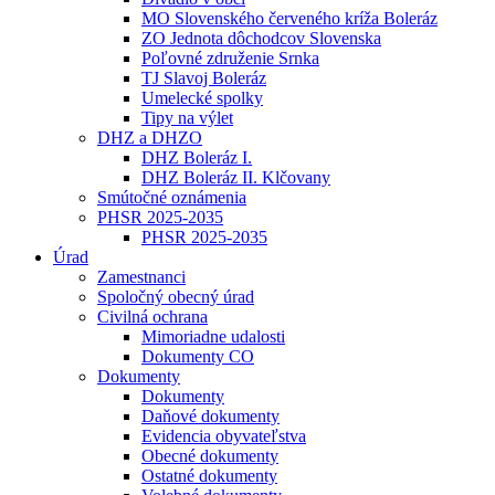
MO Slovenského červeného kríža Boleráz
ZO Jednota dôchodcov Slovenska
Poľovné združenie Srnka
TJ Slavoj Boleráz
Umelecké spolky
Tipy na výlet
DHZ a DHZO
DHZ Boleráz I.
DHZ Boleráz II. Klčovany
Smútočné oznámenia
PHSR 2025-2035
PHSR 2025-2035
Úrad
Zamestnanci
Spoločný obecný úrad
Civilná ochrana
Mimoriadne udalosti
Dokumenty CO
Dokumenty
Dokumenty
Daňové dokumenty
Evidencia obyvateľstva
Obecné dokumenty
Ostatné dokumenty