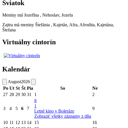
Sviatok
Meniny má
Jozefína
, Nehoslav, Jozefa
Zajtra má meniny
Štefánia
, Kajetán, Afra, Afrodita, Kajetána,
Štefana
Virtuálny cintorín
Kalendár
August
2026
Po
Ut
St
Št
Pia
So
Ne
27
28
29
30
31
1
2
8
1
3
4
5
6
7
9
Letné kino v Boleráze
Zobraziť všetky záznamy z dňa
10
11
12
13
14
15
16