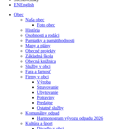
EN
English
Obec
Naša obec
Foto obec
História
Osobnosti a rodáci
Pamiatky a pamätihodnosti
Mapy a plány
Obecné projekty
Základná škola
Obecná knižnica
Služby v obci
Fara a farnosť
Firmy v obci
Výroba
Stravovanie
Ubytovanie
Potraviny
Predajne
Ostatné služby
Komunálny odpad
Harmonogram vývozu odpadu 2026
Kultúra a šport
Divadlo v obci