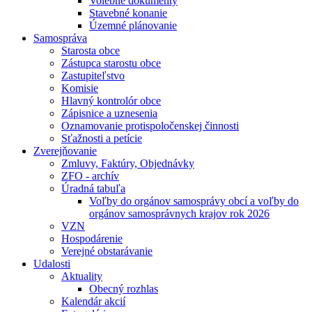
Volebné dokumenty
Stavebné konanie
Územné plánovanie
Samospráva
Starosta obce
Zástupca starostu obce
Zastupiteľstvo
Komisie
Hlavný kontrolór obce
Zápisnice a uznesenia
Oznamovanie protispoločenskej činnosti
Sťažnosti a petície
Zverejňovanie
Zmluvy, Faktúry, Objednávky
ZFO - archív
Úradná tabuľa
Voľby do orgánov samosprávy obcí a voľby do
orgánov samosprávnych krajov rok 2026
VZN
Hospodárenie
Verejné obstarávanie
Udalosti
Aktuality
Obecný rozhlas
Kalendár akcií