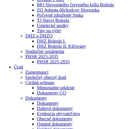
MO Slovenského červeného kríža Boleráz
ZO Jednota dôchodcov Slovenska
Poľovné združenie Srnka
TJ Slavoj Boleráz
Umelecké spolky
Tipy na výlet
DHZ a DHZO
DHZ Boleráz I.
DHZ Boleráz II. Klčovany
Smútočné oznámenia
PHSR 2025-2035
PHSR 2025-2035
Úrad
Zamestnanci
Spoločný obecný úrad
Civilná ochrana
Mimoriadne udalosti
Dokumenty CO
Dokumenty
Dokumenty
Daňové dokumenty
Evidencia obyvateľstva
Obecné dokumenty
Ostatné dokumenty