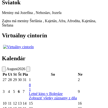
Sviatok
Meniny má
Jozefína
, Nehoslav, Jozefa
Zajtra má meniny
Štefánia
, Kajetán, Afra, Afrodita, Kajetána,
Štefana
Virtuálny cintorín
Kalendár
August
2026
Po
Ut
St
Št
Pia
So
Ne
27
28
29
30
31
1
2
8
1
3
4
5
6
7
9
Letné kino v Boleráze
Zobraziť všetky záznamy z dňa
10
11
12
13
14
15
16