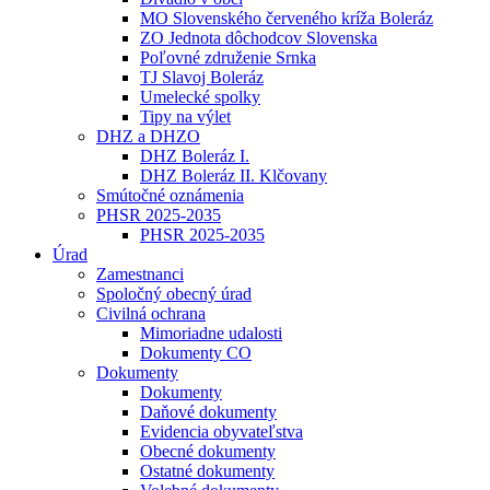
MO Slovenského červeného kríža Boleráz
ZO Jednota dôchodcov Slovenska
Poľovné združenie Srnka
TJ Slavoj Boleráz
Umelecké spolky
Tipy na výlet
DHZ a DHZO
DHZ Boleráz I.
DHZ Boleráz II. Klčovany
Smútočné oznámenia
PHSR 2025-2035
PHSR 2025-2035
Úrad
Zamestnanci
Spoločný obecný úrad
Civilná ochrana
Mimoriadne udalosti
Dokumenty CO
Dokumenty
Dokumenty
Daňové dokumenty
Evidencia obyvateľstva
Obecné dokumenty
Ostatné dokumenty