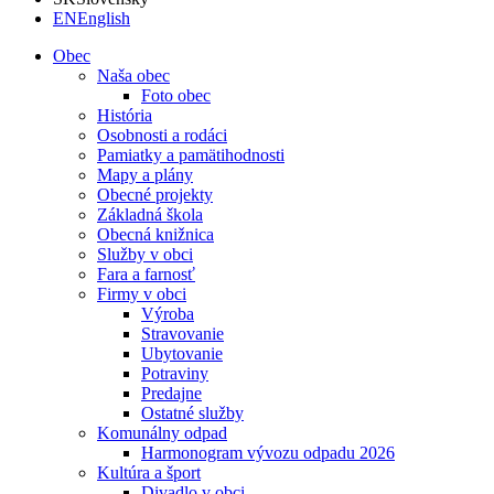
EN
English
Obec
Naša obec
Foto obec
História
Osobnosti a rodáci
Pamiatky a pamätihodnosti
Mapy a plány
Obecné projekty
Základná škola
Obecná knižnica
Služby v obci
Fara a farnosť
Firmy v obci
Výroba
Stravovanie
Ubytovanie
Potraviny
Predajne
Ostatné služby
Komunálny odpad
Harmonogram vývozu odpadu 2026
Kultúra a šport
Divadlo v obci