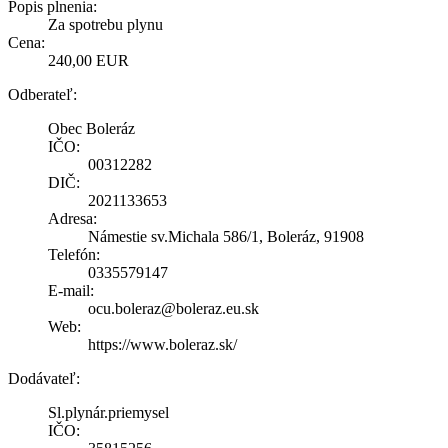
Popis plnenia:
Za spotrebu plynu
Cena:
240,00 EUR
Odberateľ:
Obec Boleráz
IČO:
00312282
DIČ:
2021133653
Adresa:
Námestie sv.Michala 586/1, Boleráz, 91908
Telefón:
0335579147
E-mail:
ocu.boleraz@boleraz.eu.sk
Web:
https://www.boleraz.sk/
Dodávateľ:
Sl.plynár.priemysel
IČO: