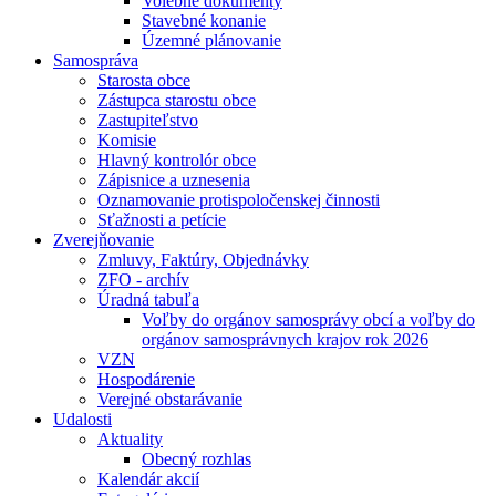
Volebné dokumenty
Stavebné konanie
Územné plánovanie
Samospráva
Starosta obce
Zástupca starostu obce
Zastupiteľstvo
Komisie
Hlavný kontrolór obce
Zápisnice a uznesenia
Oznamovanie protispoločenskej činnosti
Sťažnosti a petície
Zverejňovanie
Zmluvy, Faktúry, Objednávky
ZFO - archív
Úradná tabuľa
Voľby do orgánov samosprávy obcí a voľby do
orgánov samosprávnych krajov rok 2026
VZN
Hospodárenie
Verejné obstarávanie
Udalosti
Aktuality
Obecný rozhlas
Kalendár akcií