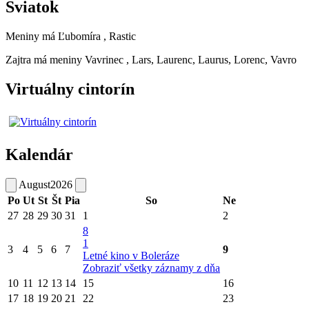
Sviatok
Meniny má
Ľubomíra
, Rastic
Zajtra má meniny
Vavrinec
, Lars, Laurenc, Laurus, Lorenc, Vavro
Virtuálny cintorín
Kalendár
August
2026
Po
Ut
St
Št
Pia
So
Ne
27
28
29
30
31
1
2
8
1
3
4
5
6
7
9
Letné kino v Boleráze
Zobraziť všetky záznamy z dňa
10
11
12
13
14
15
16
17
18
19
20
21
22
23