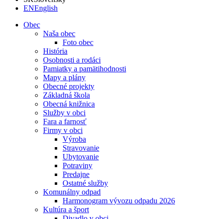
EN
English
Obec
Naša obec
Foto obec
História
Osobnosti a rodáci
Pamiatky a pamätihodnosti
Mapy a plány
Obecné projekty
Základná škola
Obecná knižnica
Služby v obci
Fara a farnosť
Firmy v obci
Výroba
Stravovanie
Ubytovanie
Potraviny
Predajne
Ostatné služby
Komunálny odpad
Harmonogram vývozu odpadu 2026
Kultúra a šport
Divadlo v obci