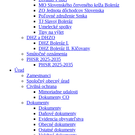
MO Slovenského červeného kríža Boleráz
ZO Jednota dôchodcov Slovenska
Poľovné združenie Srnka
TJ Slavoj Boleráz
Umelecké spolky
Tipy na výlet
DHZ a DHZO
DHZ Boleráz I.
DHZ Boleráz II. Klčovany
Smútočné oznámenia
PHSR 2025-2035
PHSR 2025-2035
Úrad
Zamestnanci
Spoločný obecný úrad
Civilná ochrana
Mimoriadne udalosti
Dokumenty CO
Dokumenty
Dokumenty
Daňové dokumenty
Evidencia obyvateľstva
Obecné dokumenty
Ostatné dokumenty