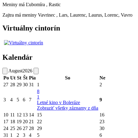
Meniny má
Ľubomíra
, Rastic
Zajtra má meniny
Vavrinec
, Lars, Laurenc, Laurus, Lorenc, Vavro
Virtuálny cintorín
Kalendár
August
2026
Po
Ut
St
Št
Pia
So
Ne
27
28
29
30
31
1
2
8
1
3
4
5
6
7
9
Letné kino v Boleráze
Zobraziť všetky záznamy z dňa
10
11
12
13
14
15
16
17
18
19
20
21
22
23
24
25
26
27
28
29
30
31
1
2
3
4
5
6