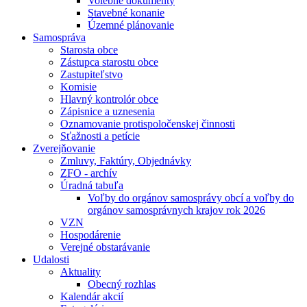
Volebné dokumenty
Stavebné konanie
Územné plánovanie
Samospráva
Starosta obce
Zástupca starostu obce
Zastupiteľstvo
Komisie
Hlavný kontrolór obce
Zápisnice a uznesenia
Oznamovanie protispoločenskej činnosti
Sťažnosti a petície
Zverejňovanie
Zmluvy, Faktúry, Objednávky
ZFO - archív
Úradná tabuľa
Voľby do orgánov samosprávy obcí a voľby do
orgánov samosprávnych krajov rok 2026
VZN
Hospodárenie
Verejné obstarávanie
Udalosti
Aktuality
Obecný rozhlas
Kalendár akcií