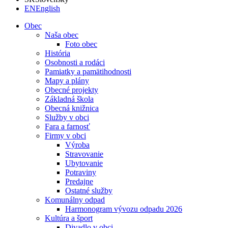
EN
English
Obec
Naša obec
Foto obec
História
Osobnosti a rodáci
Pamiatky a pamätihodnosti
Mapy a plány
Obecné projekty
Základná škola
Obecná knižnica
Služby v obci
Fara a farnosť
Firmy v obci
Výroba
Stravovanie
Ubytovanie
Potraviny
Predajne
Ostatné služby
Komunálny odpad
Harmonogram vývozu odpadu 2026
Kultúra a šport
Divadlo v obci