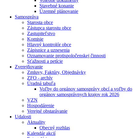
Volebné dokumenty
Stavebné konanie
Územné plánovanie
Samospráva
Starosta obce
Zástupca starostu obce
Zastupiteľstvo
Komisie
Hlavný kontrolór obce
Zápisnice a uznesenia
Oznamovanie protispoločenskej činnosti
Sťažnosti a petície
Zverejňovanie
Zmluvy, Faktúry, Objednávky
ZFO - archív
Úradná tabuľa
Voľby do orgánov samosprávy obcí a voľby do
orgánov samosprávnych krajov rok 2026
VZN
Hospodárenie
Verejné obstarávanie
Udalosti
Aktuality
Obecný rozhlas
Kalendár akcií