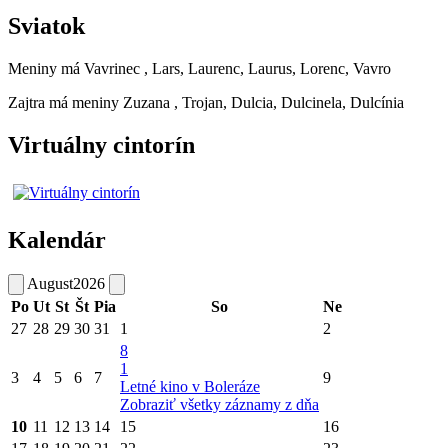
Sviatok
Meniny má
Vavrinec
, Lars, Laurenc, Laurus, Lorenc, Vavro
Zajtra má meniny
Zuzana
, Trojan, Dulcia, Dulcinela, Dulcínia
Virtuálny cintorín
Kalendár
August
2026
Po
Ut
St
Št
Pia
So
Ne
27
28
29
30
31
1
2
8
1
3
4
5
6
7
9
Letné kino v Boleráze
Zobraziť všetky záznamy z dňa
10
11
12
13
14
15
16