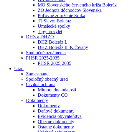
MO Slovenského červeného kríža Boleráz
ZO Jednota dôchodcov Slovenska
Poľovné združenie Srnka
TJ Slavoj Boleráz
Umelecké spolky
Tipy na výlet
DHZ a DHZO
DHZ Boleráz I.
DHZ Boleráz II. Klčovany
Smútočné oznámenia
PHSR 2025-2035
PHSR 2025-2035
Úrad
Zamestnanci
Spoločný obecný úrad
Civilná ochrana
Mimoriadne udalosti
Dokumenty CO
Dokumenty
Dokumenty
Daňové dokumenty
Evidencia obyvateľstva
Obecné dokumenty
Ostatné dokumenty