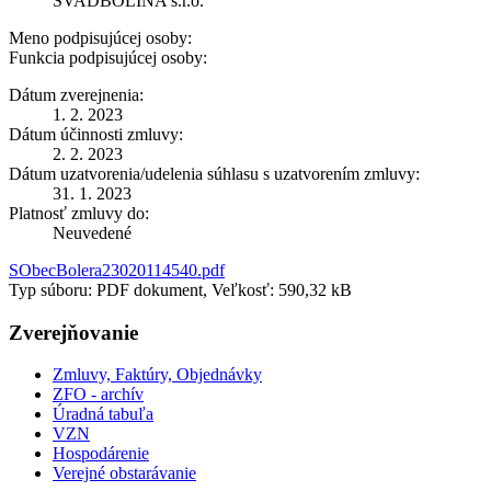
SVADBOLINA s.r.o.
Meno podpisujúcej osoby:
Funkcia podpisujúcej osoby:
Dátum zverejnenia:
1. 2. 2023
Dátum účinnosti zmluvy:
2. 2. 2023
Dátum uzatvorenia/udelenia súhlasu s uzatvorením zmluvy:
31. 1. 2023
Platnosť zmluvy do:
Neuvedené
SObecBolera23020114540.pdf
Typ súboru: PDF dokument, Veľkosť: 590,32 kB
Zverejňovanie
Zmluvy, Faktúry, Objednávky
ZFO - archív
Úradná tabuľa
VZN
Hospodárenie
Verejné obstarávanie