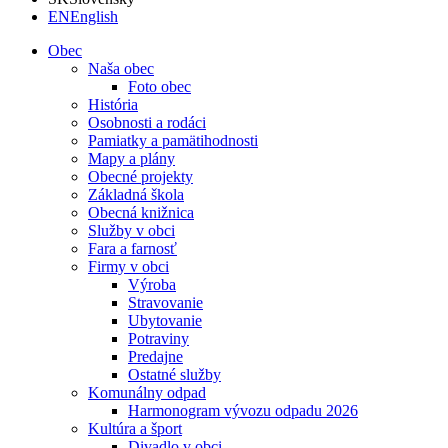
EN
English
Obec
Naša obec
Foto obec
História
Osobnosti a rodáci
Pamiatky a pamätihodnosti
Mapy a plány
Obecné projekty
Základná škola
Obecná knižnica
Služby v obci
Fara a farnosť
Firmy v obci
Výroba
Stravovanie
Ubytovanie
Potraviny
Predajne
Ostatné služby
Komunálny odpad
Harmonogram vývozu odpadu 2026
Kultúra a šport
Divadlo v obci