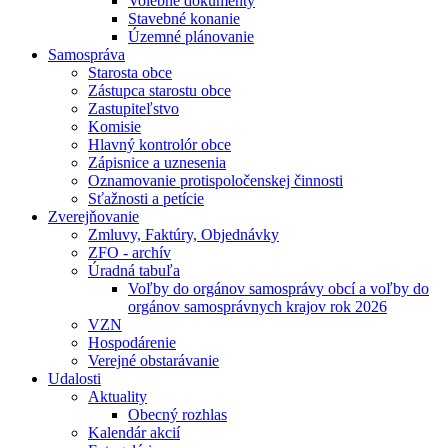
Volebné dokumenty
Stavebné konanie
Územné plánovanie
Samospráva
Starosta obce
Zástupca starostu obce
Zastupiteľstvo
Komisie
Hlavný kontrolór obce
Zápisnice a uznesenia
Oznamovanie protispoločenskej činnosti
Sťažnosti a petície
Zverejňovanie
Zmluvy, Faktúry, Objednávky
ZFO - archív
Úradná tabuľa
Voľby do orgánov samosprávy obcí a voľby do
orgánov samosprávnych krajov rok 2026
VZN
Hospodárenie
Verejné obstarávanie
Udalosti
Aktuality
Obecný rozhlas
Kalendár akcií