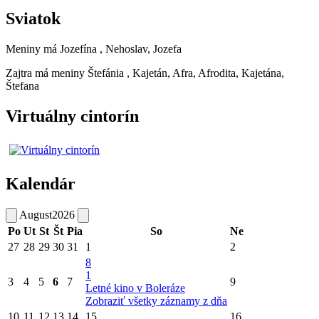
Sviatok
Meniny má
Jozefína
, Nehoslav, Jozefa
Zajtra má meniny
Štefánia
, Kajetán, Afra, Afrodita, Kajetána,
Štefana
Virtuálny cintorín
Kalendár
August
2026
Po
Ut
St
Št
Pia
So
Ne
27
28
29
30
31
1
2
8
1
3
4
5
6
7
9
Letné kino v Boleráze
Zobraziť všetky záznamy z dňa
10
11
12
13
14
15
16