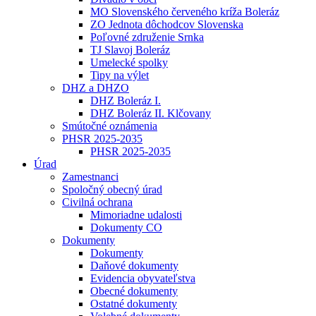
MO Slovenského červeného kríža Boleráz
ZO Jednota dôchodcov Slovenska
Poľovné združenie Srnka
TJ Slavoj Boleráz
Umelecké spolky
Tipy na výlet
DHZ a DHZO
DHZ Boleráz I.
DHZ Boleráz II. Klčovany
Smútočné oznámenia
PHSR 2025-2035
PHSR 2025-2035
Úrad
Zamestnanci
Spoločný obecný úrad
Civilná ochrana
Mimoriadne udalosti
Dokumenty CO
Dokumenty
Dokumenty
Daňové dokumenty
Evidencia obyvateľstva
Obecné dokumenty
Ostatné dokumenty