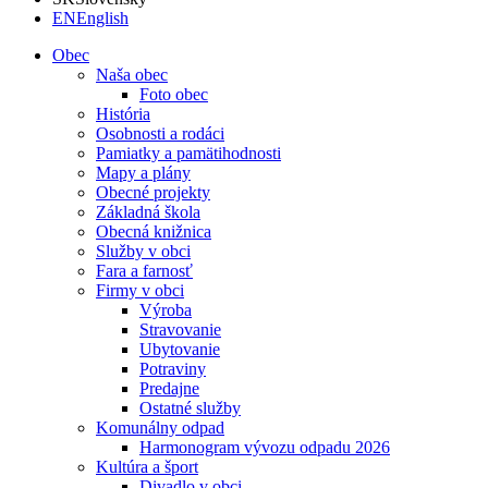
EN
English
Obec
Naša obec
Foto obec
História
Osobnosti a rodáci
Pamiatky a pamätihodnosti
Mapy a plány
Obecné projekty
Základná škola
Obecná knižnica
Služby v obci
Fara a farnosť
Firmy v obci
Výroba
Stravovanie
Ubytovanie
Potraviny
Predajne
Ostatné služby
Komunálny odpad
Harmonogram vývozu odpadu 2026
Kultúra a šport
Divadlo v obci