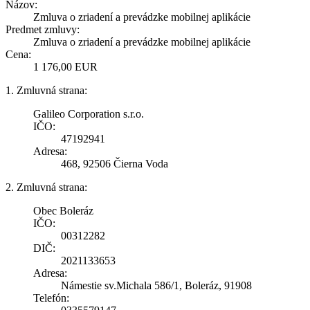
Názov:
Zmluva o zriadení a prevádzke mobilnej aplikácie
Predmet zmluvy:
Zmluva o zriadení a prevádzke mobilnej aplikácie
Cena:
1 176,00 EUR
1. Zmluvná strana:
Galileo Corporation s.r.o.
IČO:
47192941
Adresa:
468, 92506 Čierna Voda
2. Zmluvná strana:
Obec Boleráz
IČO:
00312282
DIČ:
2021133653
Adresa:
Námestie sv.Michala 586/1, Boleráz, 91908
Telefón: