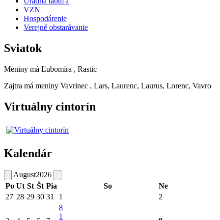
Úradná tabuľa
VZN
Hospodárenie
Verejné obstarávanie
Sviatok
Meniny má
Ľubomíra
, Rastic
Zajtra má meniny
Vavrinec
, Lars, Laurenc, Laurus, Lorenc, Vavro
Virtuálny cintorín
Kalendár
August
2026
Po
Ut
St
Št
Pia
So
Ne
27
28
29
30
31
1
2
8
1