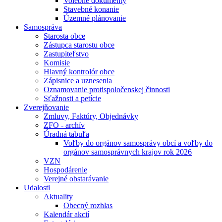
Volebné dokumenty
Stavebné konanie
Územné plánovanie
Samospráva
Starosta obce
Zástupca starostu obce
Zastupiteľstvo
Komisie
Hlavný kontrolór obce
Zápisnice a uznesenia
Oznamovanie protispoločenskej činnosti
Sťažnosti a petície
Zverejňovanie
Zmluvy, Faktúry, Objednávky
ZFO - archív
Úradná tabuľa
Voľby do orgánov samosprávy obcí a voľby do
orgánov samosprávnych krajov rok 2026
VZN
Hospodárenie
Verejné obstarávanie
Udalosti
Aktuality
Obecný rozhlas
Kalendár akcií