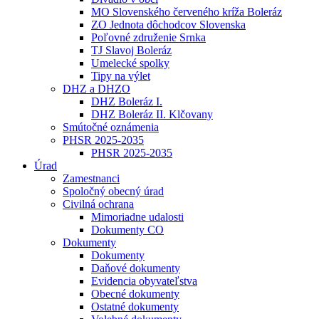
MO Slovenského červeného kríža Boleráz
ZO Jednota dôchodcov Slovenska
Poľovné združenie Srnka
TJ Slavoj Boleráz
Umelecké spolky
Tipy na výlet
DHZ a DHZO
DHZ Boleráz I.
DHZ Boleráz II. Klčovany
Smútočné oznámenia
PHSR 2025-2035
PHSR 2025-2035
Úrad
Zamestnanci
Spoločný obecný úrad
Civilná ochrana
Mimoriadne udalosti
Dokumenty CO
Dokumenty
Dokumenty
Daňové dokumenty
Evidencia obyvateľstva
Obecné dokumenty
Ostatné dokumenty