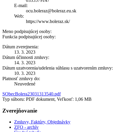
0335579147
E-mail:
ocu.boleraz@boleraz.eu.sk
Web:
https://www.boleraz.sk/
Meno podpisujúcej osoby:
Funkcia podpisujúcej osoby:
Dátum zverejnenia:
13. 3. 2023
Dátum účinnosti zmluvy:
14. 3. 2023
Dátum uzatvorenia/udelenia súhlasu s uzatvorením zmluvy:
10. 3. 2023
Platnosť zmluvy do:
Neuvedené
SObecBolera23031313540.pdf
Typ súboru: PDF dokument, Veľkosť: 1,06 MB
Zverejňovanie
Zmluvy, Faktúry, Objednávky
ZFO - archív