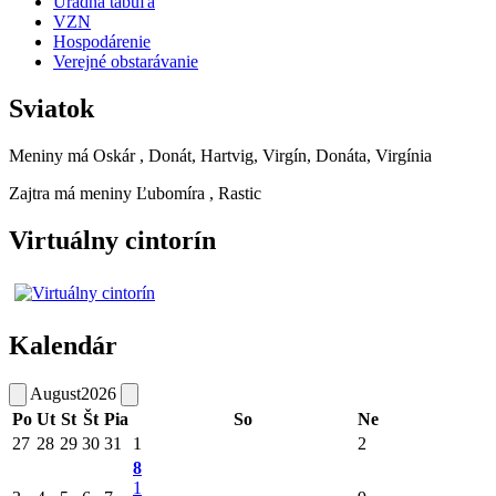
Úradná tabuľa
VZN
Hospodárenie
Verejné obstarávanie
Sviatok
Meniny má
Oskár
, Donát, Hartvig, Virgín, Donáta, Virgínia
Zajtra má meniny
Ľubomíra
, Rastic
Virtuálny cintorín
Kalendár
August
2026
Po
Ut
St
Št
Pia
So
Ne
27
28
29
30
31
1
2
8
1