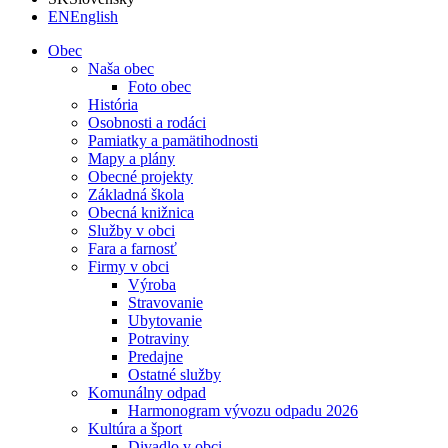
EN
English
Obec
Naša obec
Foto obec
História
Osobnosti a rodáci
Pamiatky a pamätihodnosti
Mapy a plány
Obecné projekty
Základná škola
Obecná knižnica
Služby v obci
Fara a farnosť
Firmy v obci
Výroba
Stravovanie
Ubytovanie
Potraviny
Predajne
Ostatné služby
Komunálny odpad
Harmonogram vývozu odpadu 2026
Kultúra a šport
Divadlo v obci