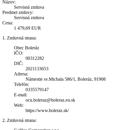
Názov:
Servisná zmluva
Predmet zmluvy:
Servisná zmluva
Cena:
1 479,69 EUR
1. Zmluvná strana:
Obec Boleráz
IČO:
00312282
DIČ:
2021133653
Adresa:
Námestie sv.Michala 586/1, Boleráz, 91908
Telefón:
0335579147
E-mail:
ocu.boleraz@boleraz.eu.sk
Web:
https://www.boleraz.sk/
2. Zmluvná strana: