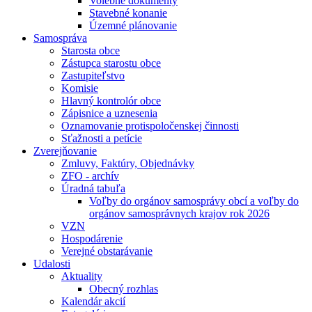
Volebné dokumenty
Stavebné konanie
Územné plánovanie
Samospráva
Starosta obce
Zástupca starostu obce
Zastupiteľstvo
Komisie
Hlavný kontrolór obce
Zápisnice a uznesenia
Oznamovanie protispoločenskej činnosti
Sťažnosti a petície
Zverejňovanie
Zmluvy, Faktúry, Objednávky
ZFO - archív
Úradná tabuľa
Voľby do orgánov samosprávy obcí a voľby do
orgánov samosprávnych krajov rok 2026
VZN
Hospodárenie
Verejné obstarávanie
Udalosti
Aktuality
Obecný rozhlas
Kalendár akcií