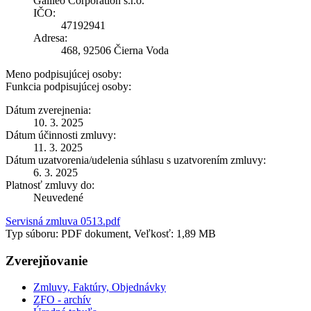
Galileo Corporation s.r.o.
IČO:
47192941
Adresa:
468, 92506 Čierna Voda
Meno podpisujúcej osoby:
Funkcia podpisujúcej osoby:
Dátum zverejnenia:
10. 3. 2025
Dátum účinnosti zmluvy:
11. 3. 2025
Dátum uzatvorenia/udelenia súhlasu s uzatvorením zmluvy:
6. 3. 2025
Platnosť zmluvy do:
Neuvedené
Servisná zmluva 0513.pdf
Typ súboru: PDF dokument, Veľkosť: 1,89 MB
Zverejňovanie
Zmluvy, Faktúry, Objednávky
ZFO - archív