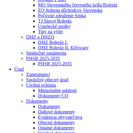
MO Slovenského červeného kríža Boleráz
ZO Jednota dôchodcov Slovenska
Poľovné združenie Srnka
TJ Slavoj Boleráz
Umelecké spolky
Tipy na výlet
DHZ a DHZO
DHZ Boleráz I.
DHZ Boleráz II. Klčovany
Smútočné oznámenia
PHSR 2025-2035
PHSR 2025-2035
Úrad
Zamestnanci
Spoločný obecný úrad
Civilná ochrana
Mimoriadne udalosti
Dokumenty CO
Dokumenty
Dokumenty
Daňové dokumenty
Evidencia obyvateľstva
Obecné dokumenty
Ostatné dokumenty