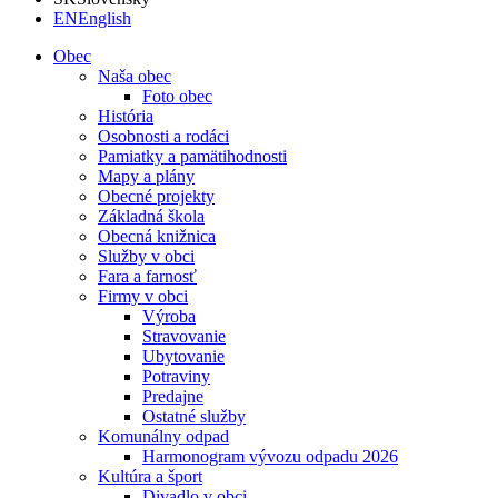
EN
English
Obec
Naša obec
Foto obec
História
Osobnosti a rodáci
Pamiatky a pamätihodnosti
Mapy a plány
Obecné projekty
Základná škola
Obecná knižnica
Služby v obci
Fara a farnosť
Firmy v obci
Výroba
Stravovanie
Ubytovanie
Potraviny
Predajne
Ostatné služby
Komunálny odpad
Harmonogram vývozu odpadu 2026
Kultúra a šport
Divadlo v obci