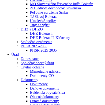
MO Slovenského červeného kríža Boleráz
ZO Jednota dôchodcov Slovenska
Poľovné združenie Srnka
TJ Slavoj Boleráz
Umelecké spolky
Tipy na výlet
DHZ a DHZO
DHZ Boleráz I.
DHZ Boleráz II. Klčovany
Smútočné oznámenia
PHSR 2025-2035
PHSR 2025-2035
Úrad
Zamestnanci
Spoločný obecný úrad
Civilná ochrana
Mimoriadne udalosti
Dokumenty CO
Dokumenty
Dokumenty
Daňové dokumenty
Evidencia obyvateľstva
Obecné dokumenty
Ostatné dokumenty