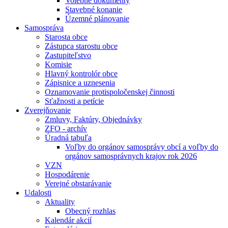
Volebné dokumenty
Stavebné konanie
Územné plánovanie
Samospráva
Starosta obce
Zástupca starostu obce
Zastupiteľstvo
Komisie
Hlavný kontrolór obce
Zápisnice a uznesenia
Oznamovanie protispoločenskej činnosti
Sťažnosti a petície
Zverejňovanie
Zmluvy, Faktúry, Objednávky
ZFO - archív
Úradná tabuľa
Voľby do orgánov samosprávy obcí a voľby do
orgánov samosprávnych krajov rok 2026
VZN
Hospodárenie
Verejné obstarávanie
Udalosti
Aktuality
Obecný rozhlas
Kalendár akcií