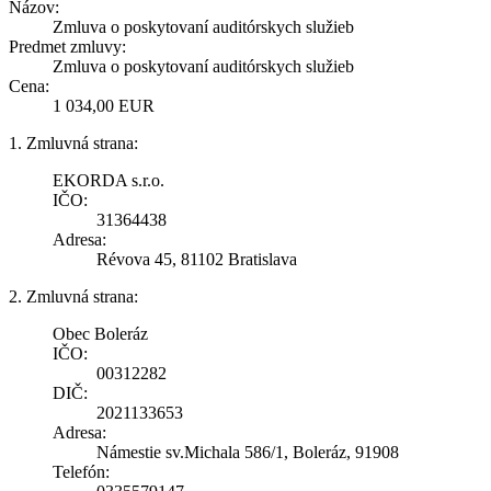
Názov:
Zmluva o poskytovaní auditórskych služieb
Predmet zmluvy:
Zmluva o poskytovaní auditórskych služieb
Cena:
1 034,00 EUR
1. Zmluvná strana:
EKORDA s.r.o.
IČO:
31364438
Adresa:
Révova 45, 81102 Bratislava
2. Zmluvná strana:
Obec Boleráz
IČO:
00312282
DIČ:
2021133653
Adresa:
Námestie sv.Michala 586/1, Boleráz, 91908
Telefón: