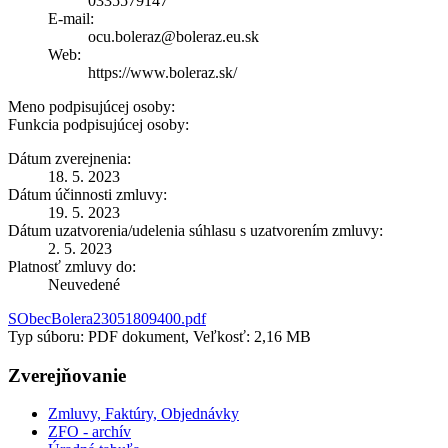
0335579147
E-mail:
ocu.boleraz@boleraz.eu.sk
Web:
https://www.boleraz.sk/
Meno podpisujúcej osoby:
Funkcia podpisujúcej osoby:
Dátum zverejnenia:
18. 5. 2023
Dátum účinnosti zmluvy:
19. 5. 2023
Dátum uzatvorenia/udelenia súhlasu s uzatvorením zmluvy:
2. 5. 2023
Platnosť zmluvy do:
Neuvedené
SObecBolera23051809400.pdf
Typ súboru: PDF dokument, Veľkosť: 2,16 MB
Zverejňovanie
Zmluvy, Faktúry, Objednávky
ZFO - archív