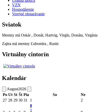
Úradná tabuľa
VZN
Hospodárenie
Verejné obstarávanie
Sviatok
Meniny má
Oskár
, Donát, Hartvig, Virgín, Donáta, Virgínia
Zajtra má meniny
Ľubomíra
, Rastic
Virtuálny cintorín
Kalendár
August
2026
Po
Ut
St
Št
Pia
So
Ne
27
28
29
30
31
1
2
8
1