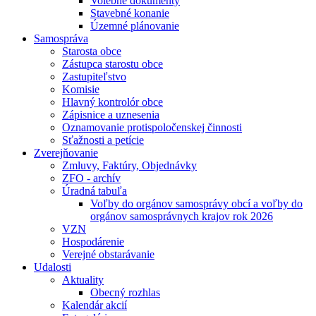
Volebné dokumenty
Stavebné konanie
Územné plánovanie
Samospráva
Starosta obce
Zástupca starostu obce
Zastupiteľstvo
Komisie
Hlavný kontrolór obce
Zápisnice a uznesenia
Oznamovanie protispoločenskej činnosti
Sťažnosti a petície
Zverejňovanie
Zmluvy, Faktúry, Objednávky
ZFO - archív
Úradná tabuľa
Voľby do orgánov samosprávy obcí a voľby do
orgánov samosprávnych krajov rok 2026
VZN
Hospodárenie
Verejné obstarávanie
Udalosti
Aktuality
Obecný rozhlas
Kalendár akcií