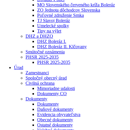
MO Slovenského červeného kríža Boleráz
ZO Jednota dôchodcov Slovenska
Poľovné združenie Srnka
TJ Slavoj Boleráz
Umelecké spolky
Tipy na výlet
DHZ a DHZO
DHZ Boleráz I.
DHZ Boleráz II. Klčovany
Smútočné oznámenia
PHSR 2025-2035
PHSR 2025-2035
Úrad
Zamestnanci
Spoločný obecný úrad
Civilná ochrana
Mimoriadne udalosti
Dokumenty CO
Dokumenty
Dokumenty
Daňové dokumenty
Evidencia obyvateľstva
Obecné dokumenty
Ostatné dokumenty