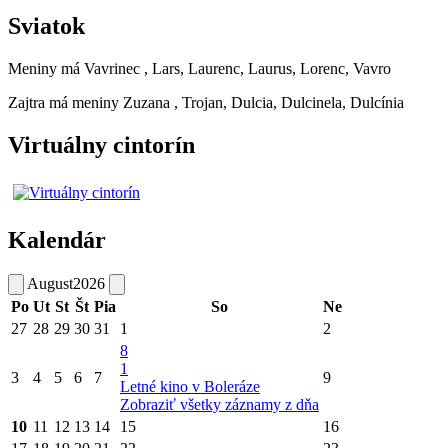
Sviatok
Meniny má
Vavrinec
, Lars, Laurenc, Laurus, Lorenc, Vavro
Zajtra má meniny
Zuzana
, Trojan, Dulcia, Dulcinela, Dulcínia
Virtuálny cintorín
Kalendár
August
2026
Po
Ut
St
Št
Pia
So
Ne
27
28
29
30
31
1
2
8
1
3
4
5
6
7
9
Letné kino v Boleráze
Zobraziť všetky záznamy z dňa
10
11
12
13
14
15
16