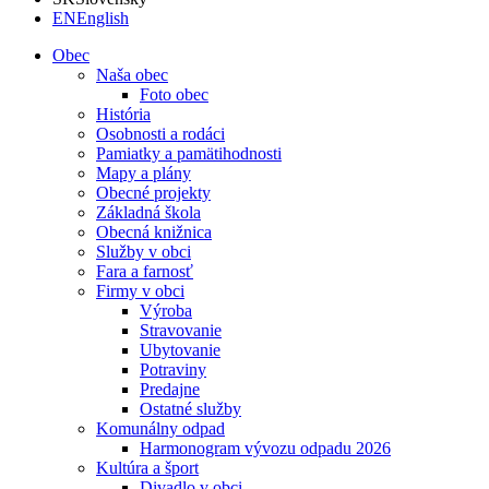
EN
English
Obec
Naša obec
Foto obec
História
Osobnosti a rodáci
Pamiatky a pamätihodnosti
Mapy a plány
Obecné projekty
Základná škola
Obecná knižnica
Služby v obci
Fara a farnosť
Firmy v obci
Výroba
Stravovanie
Ubytovanie
Potraviny
Predajne
Ostatné služby
Komunálny odpad
Harmonogram vývozu odpadu 2026
Kultúra a šport
Divadlo v obci