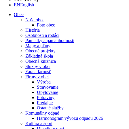
EN
English
Obec
Naša obec
Foto obec
História
Osobnosti a rodáci
Pamiatky a pamätihodnosti
Mapy a plány
Obecné projekty
Základná škola
Obecná knižnica
Služby v obci
Fara a farnosť
Firmy v obci
Výroba
Stravovanie
Ubytovanie
Potraviny
Predajne
Ostatné služby
Komunálny odpad
Harmonogram vývozu odpadu 2026
Kultúra a šport
Divadlo v obci