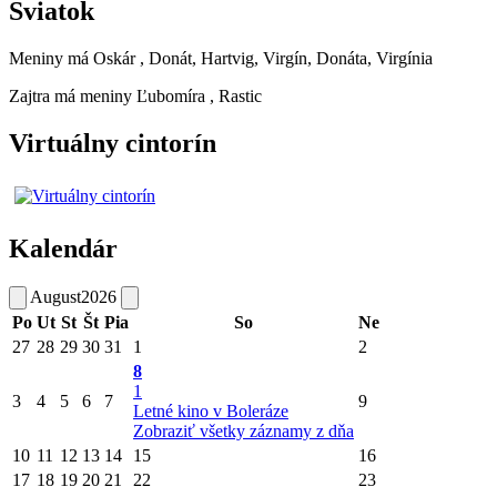
Sviatok
Meniny má
Oskár
, Donát, Hartvig, Virgín, Donáta, Virgínia
Zajtra má meniny
Ľubomíra
, Rastic
Virtuálny cintorín
Kalendár
August
2026
Po
Ut
St
Št
Pia
So
Ne
27
28
29
30
31
1
2
8
1
3
4
5
6
7
9
Letné kino v Boleráze
Zobraziť všetky záznamy z dňa
10
11
12
13
14
15
16
17
18
19
20
21
22
23