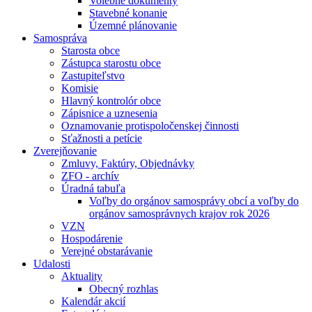
Volebné dokumenty
Stavebné konanie
Územné plánovanie
Samospráva
Starosta obce
Zástupca starostu obce
Zastupiteľstvo
Komisie
Hlavný kontrolór obce
Zápisnice a uznesenia
Oznamovanie protispoločenskej činnosti
Sťažnosti a petície
Zverejňovanie
Zmluvy, Faktúry, Objednávky
ZFO - archív
Úradná tabuľa
Voľby do orgánov samosprávy obcí a voľby do
orgánov samosprávnych krajov rok 2026
VZN
Hospodárenie
Verejné obstarávanie
Udalosti
Aktuality
Obecný rozhlas
Kalendár akcií