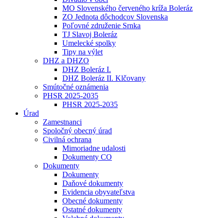
MO Slovenského červeného kríža Boleráz
ZO Jednota dôchodcov Slovenska
Poľovné združenie Srnka
TJ Slavoj Boleráz
Umelecké spolky
Tipy na výlet
DHZ a DHZO
DHZ Boleráz I.
DHZ Boleráz II. Klčovany
Smútočné oznámenia
PHSR 2025-2035
PHSR 2025-2035
Úrad
Zamestnanci
Spoločný obecný úrad
Civilná ochrana
Mimoriadne udalosti
Dokumenty CO
Dokumenty
Dokumenty
Daňové dokumenty
Evidencia obyvateľstva
Obecné dokumenty
Ostatné dokumenty