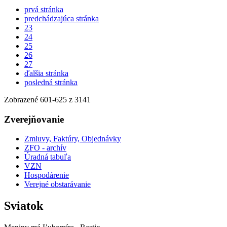
prvá stránka
predchádzajúca stránka
23
24
25
26
27
ďalšia stránka
posledná stránka
Zobrazené
601
-
625
z 3141
Zverejňovanie
Zmluvy, Faktúry, Objednávky
ZFO - archív
Úradná tabuľa
VZN
Hospodárenie
Verejné obstarávanie
Sviatok