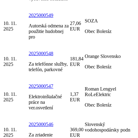
2025000549
SOZA
10. 11.
27,06
Autorská odmena za
2025
EUR
použitie hudobnej
Obec Boleráz
pro
2025000548
Orange Slovensko
10. 11.
181,84
Za telefónne služby,
2025
EUR
Obec Boleráz
telefón, parkovné
2025000547
Roman Lengyel
10. 11.
1,37
RoLeElektric
Elektroinštalačné
2025
EUR
práce na
Obec Boleráz
ver.osvetlení
2025000546
Slovenský
10. 11.
369,00
vodohospodársky podn
Za zriadenie
2025
EUR