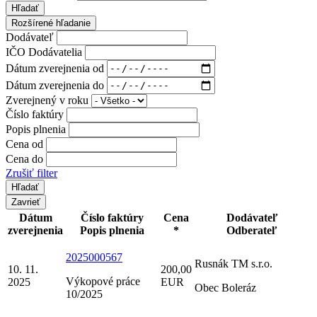
Hľadať
Rozšírené hľadanie
Dodávateľ
IČO Dodávatelia
Dátum zverejnenia od
Dátum zverejnenia do
Zverejnený v roku
Číslo faktúry
Popis plnenia
Cena od
Cena do
Zrušiť filter
Zavrieť
Dátum
Číslo faktúry
Cena
Dodávateľ
zverejnenia
Popis plnenia
*
Odberateľ
2025000567
Rusnák TM s.r.o.
10. 11.
200,00
Výkopové práce
2025
EUR
Obec Boleráz
10/2025