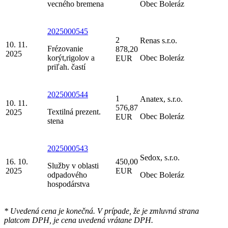
vecného bremena
Obec Boleráz
2025000545
2
Renas s.r.o.
10. 11.
Frézovanie
878,20
2025
korýt,rigolov a
Obec Boleráz
EUR
priľah. častí
2025000544
1
Anatex, s.r.o.
10. 11.
576,87
Textilná prezent.
2025
Obec Boleráz
EUR
stena
2025000543
Sedox, s.r.o.
16. 10.
450,00
Služby v oblasti
2025
EUR
odpadového
Obec Boleráz
hospodárstva
* Uvedená cena je konečná. V prípade, že je zmluvná strana
platcom DPH, je cena uvedená vrátane DPH.