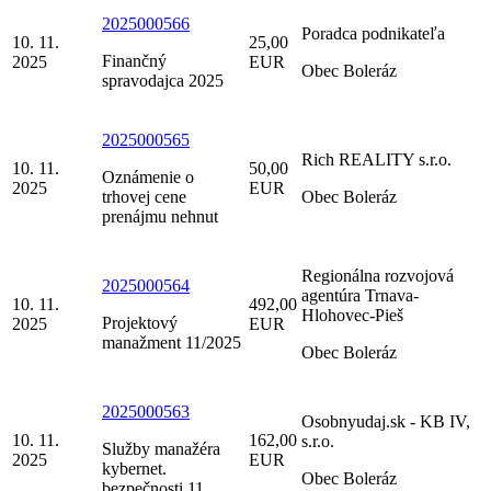
2025000566
Poradca podnikateľa
10. 11.
25,00
Finančný
2025
EUR
Obec Boleráz
spravodajca 2025
2025000565
Rich REALITY s.r.o.
10. 11.
50,00
Oznámenie o
2025
EUR
trhovej cene
Obec Boleráz
prenájmu nehnut
Regionálna rozvojová
2025000564
agentúra Trnava-
10. 11.
492,00
Hlohovec-Pieš
Projektový
2025
EUR
manažment 11/2025
Obec Boleráz
2025000563
Osobnyudaj.sk - KB IV,
10. 11.
162,00
s.r.o.
Služby manažéra
2025
EUR
kybernet.
Obec Boleráz
bezpečnosti 11