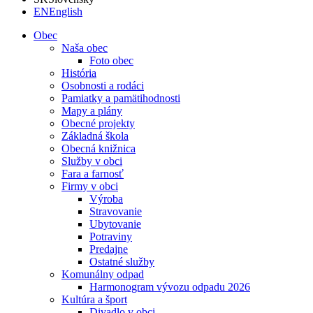
EN
English
Obec
Naša obec
Foto obec
História
Osobnosti a rodáci
Pamiatky a pamätihodnosti
Mapy a plány
Obecné projekty
Základná škola
Obecná knižnica
Služby v obci
Fara a farnosť
Firmy v obci
Výroba
Stravovanie
Ubytovanie
Potraviny
Predajne
Ostatné služby
Komunálny odpad
Harmonogram vývozu odpadu 2026
Kultúra a šport
Divadlo v obci