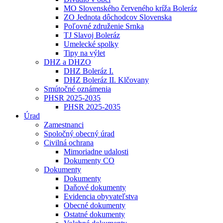
MO Slovenského červeného kríža Boleráz
ZO Jednota dôchodcov Slovenska
Poľovné združenie Srnka
TJ Slavoj Boleráz
Umelecké spolky
Tipy na výlet
DHZ a DHZO
DHZ Boleráz I.
DHZ Boleráz II. Klčovany
Smútočné oznámenia
PHSR 2025-2035
PHSR 2025-2035
Úrad
Zamestnanci
Spoločný obecný úrad
Civilná ochrana
Mimoriadne udalosti
Dokumenty CO
Dokumenty
Dokumenty
Daňové dokumenty
Evidencia obyvateľstva
Obecné dokumenty
Ostatné dokumenty