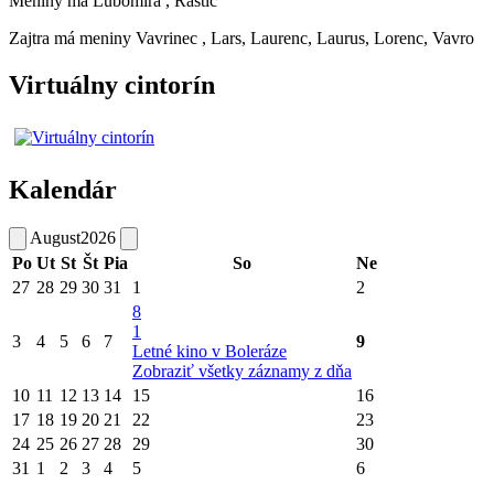
Meniny má
Ľubomíra
, Rastic
Zajtra má meniny
Vavrinec
, Lars, Laurenc, Laurus, Lorenc, Vavro
Virtuálny cintorín
Kalendár
August
2026
Po
Ut
St
Št
Pia
So
Ne
27
28
29
30
31
1
2
8
1
3
4
5
6
7
9
Letné kino v Boleráze
Zobraziť všetky záznamy z dňa
10
11
12
13
14
15
16
17
18
19
20
21
22
23
24
25
26
27
28
29
30
31
1
2
3
4
5
6