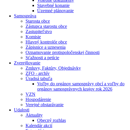
Volebné dokumenty
Stavebné konanie
Územné plánovanie
Samospráva
Starosta obce
Zástupca starostu obce
Zastupiteľstvo
Komisie
Hlavný kontrolór obce
Zápisnice a uznesenia
Oznamovanie protispoločenskej činnosti
Sťažnosti a petície
Zverejňovanie
Zmluvy, Faktúry, Objednávky
ZFO - archív
Úradná tabuľa
Voľby do orgánov samosprávy obcí a voľby do
orgánov samosprávnych krajov rok 2026
VZN
Hospodárenie
Verejné obstarávanie
Udalosti
Aktuality
Obecný rozhlas
Kalendár akcií