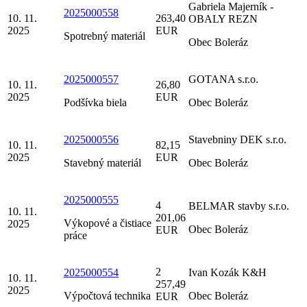
Gabriela Majerník -
2025000558
10. 11.
263,40
OBALY REZN
2025
EUR
Spotrebný materiál
Obec Boleráz
2025000557
GOTANA s.r.o.
10. 11.
26,80
2025
EUR
Podšívka biela
Obec Boleráz
2025000556
Stavebniny DEK s.r.o.
10. 11.
82,15
2025
EUR
Stavebný materiál
Obec Boleráz
2025000555
4
BELMAR stavby s.r.o.
10. 11.
201,06
Výkopové a čistiace
2025
Obec Boleráz
EUR
práce
2
2025000554
Ivan Kozák K&H
10. 11.
257,49
2025
Výpočtová technika
Obec Boleráz
EUR