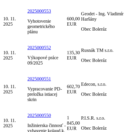
2025000553
Geodet - Ing. Vladimír
10. 11.
600,00
Haršány
Vyhotovenie
2025
EUR
geometrického
Obec Boleráz
plánu
2025000552
Rusnák TM s.r.o.
10. 11.
135,30
Výkopové práce
2025
EUR
Obec Boleráz
09/2025
2025000551
Edecon, s.r.o.
10. 11.
602,70
Vypracovanie PD-
2025
EUR
preložka istiacej
Obec Boleráz
skrin
2025000550
1
P.I.S.R. s.r.o.
10. 11.
845,00
Inžinierska činnosť -
2025
Obec Boleráz
EUR
vybavenie kolaud.k.