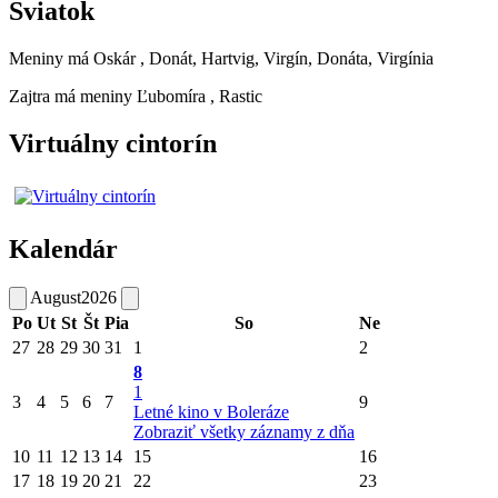
Sviatok
Meniny má
Oskár
, Donát, Hartvig, Virgín, Donáta, Virgínia
Zajtra má meniny
Ľubomíra
, Rastic
Virtuálny cintorín
Kalendár
August
2026
Po
Ut
St
Št
Pia
So
Ne
27
28
29
30
31
1
2
8
1
3
4
5
6
7
9
Letné kino v Boleráze
Zobraziť všetky záznamy z dňa
10
11
12
13
14
15
16
17
18
19
20
21
22
23