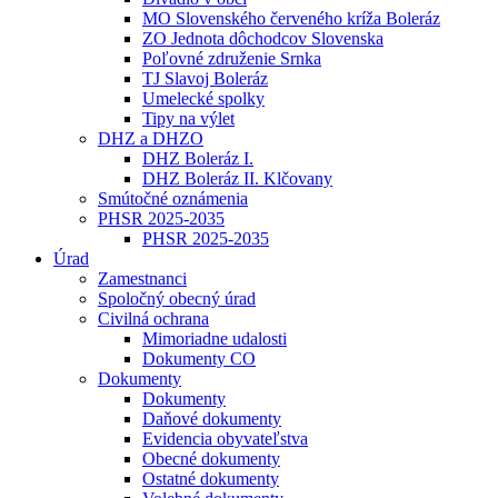
MO Slovenského červeného kríža Boleráz
ZO Jednota dôchodcov Slovenska
Poľovné združenie Srnka
TJ Slavoj Boleráz
Umelecké spolky
Tipy na výlet
DHZ a DHZO
DHZ Boleráz I.
DHZ Boleráz II. Klčovany
Smútočné oznámenia
PHSR 2025-2035
PHSR 2025-2035
Úrad
Zamestnanci
Spoločný obecný úrad
Civilná ochrana
Mimoriadne udalosti
Dokumenty CO
Dokumenty
Dokumenty
Daňové dokumenty
Evidencia obyvateľstva
Obecné dokumenty
Ostatné dokumenty