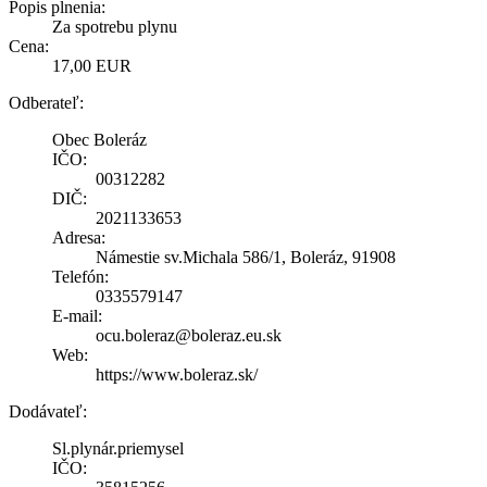
Popis plnenia:
Za spotrebu plynu
Cena:
17,00 EUR
Odberateľ:
Obec Boleráz
IČO:
00312282
DIČ:
2021133653
Adresa:
Námestie sv.Michala 586/1, Boleráz, 91908
Telefón:
0335579147
E-mail:
ocu.boleraz@boleraz.eu.sk
Web:
https://www.boleraz.sk/
Dodávateľ:
Sl.plynár.priemysel
IČO: