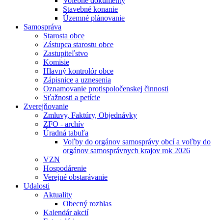
Volebné dokumenty
Stavebné konanie
Územné plánovanie
Samospráva
Starosta obce
Zástupca starostu obce
Zastupiteľstvo
Komisie
Hlavný kontrolór obce
Zápisnice a uznesenia
Oznamovanie protispoločenskej činnosti
Sťažnosti a petície
Zverejňovanie
Zmluvy, Faktúry, Objednávky
ZFO - archív
Úradná tabuľa
Voľby do orgánov samosprávy obcí a voľby do
orgánov samosprávnych krajov rok 2026
VZN
Hospodárenie
Verejné obstarávanie
Udalosti
Aktuality
Obecný rozhlas
Kalendár akcií