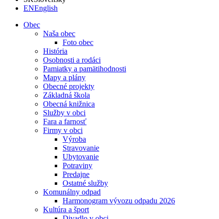
EN
English
Obec
Naša obec
Foto obec
História
Osobnosti a rodáci
Pamiatky a pamätihodnosti
Mapy a plány
Obecné projekty
Základná škola
Obecná knižnica
Služby v obci
Fara a farnosť
Firmy v obci
Výroba
Stravovanie
Ubytovanie
Potraviny
Predajne
Ostatné služby
Komunálny odpad
Harmonogram vývozu odpadu 2026
Kultúra a šport
Divadlo v obci