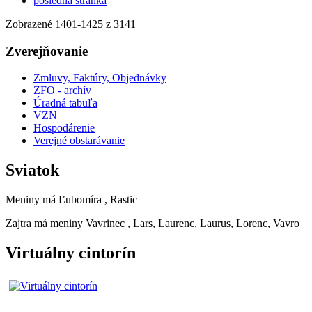
posledná stránka
Zobrazené
1401
-
1425
z 3141
Zverejňovanie
Zmluvy, Faktúry, Objednávky
ZFO - archív
Úradná tabuľa
VZN
Hospodárenie
Verejné obstarávanie
Sviatok
Meniny má
Ľubomíra
, Rastic
Zajtra má meniny
Vavrinec
, Lars, Laurenc, Laurus, Lorenc, Vavro
Virtuálny cintorín