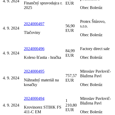
4. 9. 2024
Finančný spravodajca r.
EUR
2025
Obec Boleráz
Protex Štúrovo,
2024000497
56,90
s.r.o.
4. 9. 2024
EUR
Tlačoviny
Obec Boleráz
2024000496
Factory direct sale
84,99
4. 9. 2024
EUR
Koleso šťastia - hračka
Obec Boleráz
2024000495
Miroslav Pavlovič-
757,57
Blažena Pavl
4. 9. 2024
Náhradný materiál na
EUR
kosačky
Obec Boleráz
2024000494
Miroslav Pavlovič-
1
Blažena Pavl
4. 9. 2024
210,80
Krovinorez STIHK FS
EUR
411-C EM
Obec Boleráz