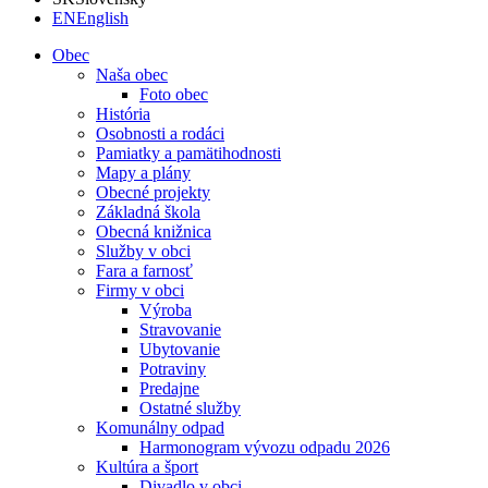
EN
English
Obec
Naša obec
Foto obec
História
Osobnosti a rodáci
Pamiatky a pamätihodnosti
Mapy a plány
Obecné projekty
Základná škola
Obecná knižnica
Služby v obci
Fara a farnosť
Firmy v obci
Výroba
Stravovanie
Ubytovanie
Potraviny
Predajne
Ostatné služby
Komunálny odpad
Harmonogram vývozu odpadu 2026
Kultúra a šport
Divadlo v obci