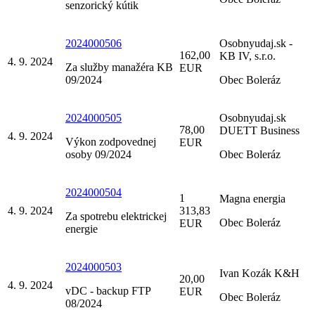
senzorický kútik
2024000506
Osobnyudaj.sk -
162,00
KB IV, s.r.o.
4. 9. 2024
Za služby manažéra KB
EUR
09/2024
Obec Boleráz
2024000505
Osobnyudaj.sk
78,00
DUETT Business
4. 9. 2024
Výkon zodpovednej
EUR
osoby 09/2024
Obec Boleráz
2024000504
1
Magna energia
4. 9. 2024
313,83
Za spotrebu elektrickej
Obec Boleráz
EUR
energie
2024000503
Ivan Kozák K&H
20,00
4. 9. 2024
vDC - backup FTP
EUR
Obec Boleráz
08/2024