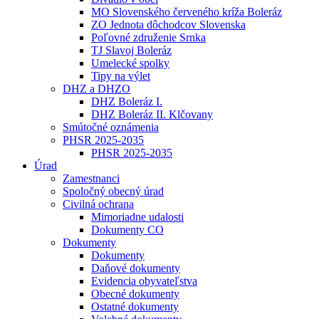
MO Slovenského červeného kríža Boleráz
ZO Jednota dôchodcov Slovenska
Poľovné združenie Srnka
TJ Slavoj Boleráz
Umelecké spolky
Tipy na výlet
DHZ a DHZO
DHZ Boleráz I.
DHZ Boleráz II. Klčovany
Smútočné oznámenia
PHSR 2025-2035
PHSR 2025-2035
Úrad
Zamestnanci
Spoločný obecný úrad
Civilná ochrana
Mimoriadne udalosti
Dokumenty CO
Dokumenty
Dokumenty
Daňové dokumenty
Evidencia obyvateľstva
Obecné dokumenty
Ostatné dokumenty