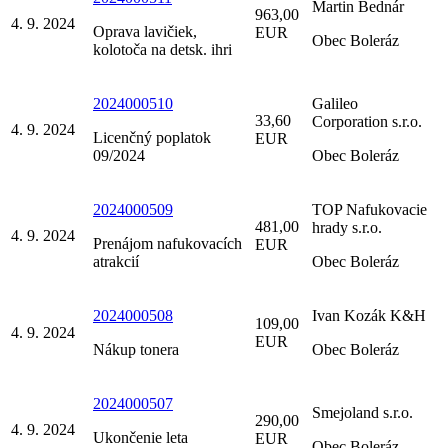
Martin Bednár
963,00
4. 9. 2024
Oprava lavičiek,
EUR
Obec Boleráz
kolotoča na detsk. ihri
2024000510
Galileo
33,60
Corporation s.r.o.
4. 9. 2024
Licenčný poplatok
EUR
09/2024
Obec Boleráz
2024000509
TOP Nafukovacie
481,00
hrady s.r.o.
4. 9. 2024
Prenájom nafukovacích
EUR
atrakcií
Obec Boleráz
2024000508
Ivan Kozák K&H
109,00
4. 9. 2024
EUR
Nákup tonera
Obec Boleráz
2024000507
Smejoland s.r.o.
290,00
4. 9. 2024
Ukončenie leta
EUR
Obec Boleráz