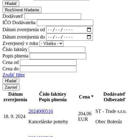
Hľadať
Rozšírené hľadanie
Dodávateľ
IČO Dodávatelia
Dátum zverejnenia od
Dátum zverejnenia do
Zverejnený v roku
Číslo faktúry
Popis plnenia
Cena od
Cena do
Zrušiť filter
Zavrieť
Dátum
Číslo faktúry
Dodávateľ
Cena *
zverejnenia
Popis plnenia
Odberateľ
2024000516
ST - Trade s.r.o.
204,06
18. 9. 2024
EUR
Kancelárske potreby
Obec Boleráz