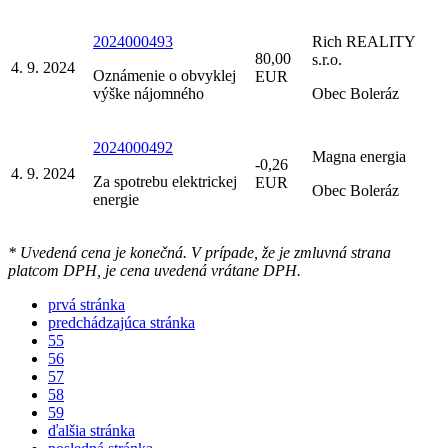
2024000493
Rich REALITY
80,00
s.r.o.
4. 9. 2024
Oznámenie o obvyklej
EUR
výške nájomného
Obec Boleráz
2024000492
Magna energia
-0,26
4. 9. 2024
Za spotrebu elektrickej
EUR
Obec Boleráz
energie
* Uvedená cena je konečná. V prípade, že je zmluvná strana
platcom DPH, je cena uvedená vrátane DPH.
prvá stránka
predchádzajúca stránka
55
56
57
58
59
ďalšia stránka