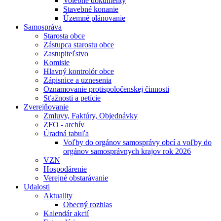
Volebné dokumenty
Stavebné konanie
Územné plánovanie
Samospráva
Starosta obce
Zástupca starostu obce
Zastupiteľstvo
Komisie
Hlavný kontrolór obce
Zápisnice a uznesenia
Oznamovanie protispoločenskej činnosti
Sťažnosti a petície
Zverejňovanie
Zmluvy, Faktúry, Objednávky
ZFO - archív
Úradná tabuľa
Voľby do orgánov samosprávy obcí a voľby do
orgánov samosprávnych krajov rok 2026
VZN
Hospodárenie
Verejné obstarávanie
Udalosti
Aktuality
Obecný rozhlas
Kalendár akcií