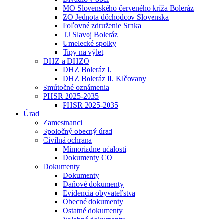
MO Slovenského červeného kríža Boleráz
ZO Jednota dôchodcov Slovenska
Poľovné združenie Srnka
TJ Slavoj Boleráz
Umelecké spolky
Tipy na výlet
DHZ a DHZO
DHZ Boleráz I.
DHZ Boleráz II. Klčovany
Smútočné oznámenia
PHSR 2025-2035
PHSR 2025-2035
Úrad
Zamestnanci
Spoločný obecný úrad
Civilná ochrana
Mimoriadne udalosti
Dokumenty CO
Dokumenty
Dokumenty
Daňové dokumenty
Evidencia obyvateľstva
Obecné dokumenty
Ostatné dokumenty