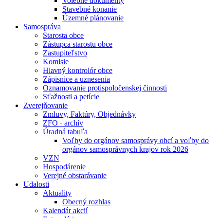
Volebné dokumenty
Stavebné konanie
Územné plánovanie
Samospráva
Starosta obce
Zástupca starostu obce
Zastupiteľstvo
Komisie
Hlavný kontrolór obce
Zápisnice a uznesenia
Oznamovanie protispoločenskej činnosti
Sťažnosti a petície
Zverejňovanie
Zmluvy, Faktúry, Objednávky
ZFO - archív
Úradná tabuľa
Voľby do orgánov samosprávy obcí a voľby do
orgánov samosprávnych krajov rok 2026
VZN
Hospodárenie
Verejné obstarávanie
Udalosti
Aktuality
Obecný rozhlas
Kalendár akcií