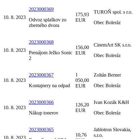
2023000369
TUROŇ spol. s r.o.
175,93
10. 8. 2023
Odvoz splaškov zo
EUR
Obec Boleráz
zberného dvora
2023000368
CinemArt SK s.r.o.
156,00
10. 8. 2023
Prenájom Ježko Sonic
EUR
Obec Boleráz
2
1
2023000367
Zoltán Berner
10. 8. 2023
050,00
Kontajnery na odpad
Obec Boleráz
EUR
2023000366
Ivan Kozák K&H
126,20
10. 8. 2023
EUR
Nákup tonerov
Obec Boleráz
2023000365
Jablotron Slovakia,
10,76
s.r.o.
10. 8. 2023