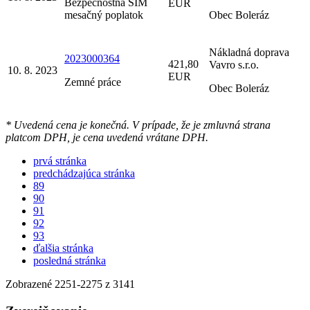
Bezpečnostná SIM
EUR
mesačný poplatok
Obec Boleráz
Nákladná doprava
2023000364
421,80
Vavro s.r.o.
10. 8. 2023
EUR
Zemné práce
Obec Boleráz
* Uvedená cena je konečná. V prípade, že je zmluvná strana
platcom DPH, je cena uvedená vrátane DPH.
prvá stránka
predchádzajúca stránka
89
90
91
92
93
ďalšia stránka
posledná stránka
Zobrazené
2251
-
2275
z 3141