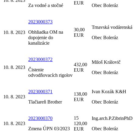
10. 8. 2023
EUR
Za vodné a stočné
Obec Boleráz
2023000373
Trnavská vodárenská
30,00
Obhliadka OM na
10. 8. 2023
EUR
dopojenie do
Obec Boleráz
kanalizácie
2023000372
Miloš Královič
432,00
10. 8. 2023
Čistenie
EUR
Obec Boleráz
odvodňovacích rigolov
2023000371
Ivan Kozák K&H
138,00
10. 8. 2023
EUR
Tlačiareň Brother
Obec Boleráz
15
2023000370
Ing.arch.P.ZibrinPhD
10. 8. 2023
120,00
Zmena ÚPN 03/2023
Obec Boleráz
EUR