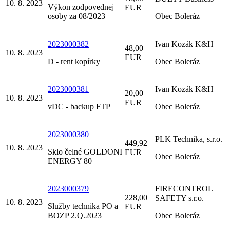
10. 8. 2023
Výkon zodpovednej
EUR
osoby za 08/2023
Obec Boleráz
2023000382
Ivan Kozák K&H
48,00
10. 8. 2023
EUR
D - rent kopírky
Obec Boleráz
2023000381
Ivan Kozák K&H
20,00
10. 8. 2023
EUR
vDC - backup FTP
Obec Boleráz
2023000380
PLK Technika, s.r.o.
449,92
10. 8. 2023
Sklo čelné GOLDONI
EUR
Obec Boleráz
ENERGY 80
2023000379
FIRECONTROL
228,00
SAFETY s.r.o.
10. 8. 2023
Služby technika PO a
EUR
BOZP 2.Q.2023
Obec Boleráz