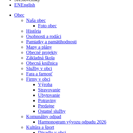
EN
English
Obec
Naša obec
Foto obec
História
Osobnosti a rodáci
Pamiatky a pamätihodnosti
Mapy a plány
Obecné projekty
Základná škola
Obecná knižnica
Služby v obci
Fara a farnosť
Firmy v obci
Výroba
Stravovanie
Ubytovanie
Potraviny
Predajne
Ostatné služby
Komunálny odpad
Harmonogram vývozu odpadu 2026
Kultúra a šport
Divadlo v obci