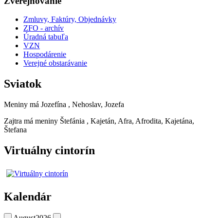
Zverejňovanie
Zmluvy, Faktúry, Objednávky
ZFO - archív
Úradná tabuľa
VZN
Hospodárenie
Verejné obstarávanie
Sviatok
Meniny má
Jozefína
, Nehoslav, Jozefa
Zajtra má meniny
Štefánia
, Kajetán, Afra, Afrodita, Kajetána,
Štefana
Virtuálny cintorín
Kalendár
August
2026