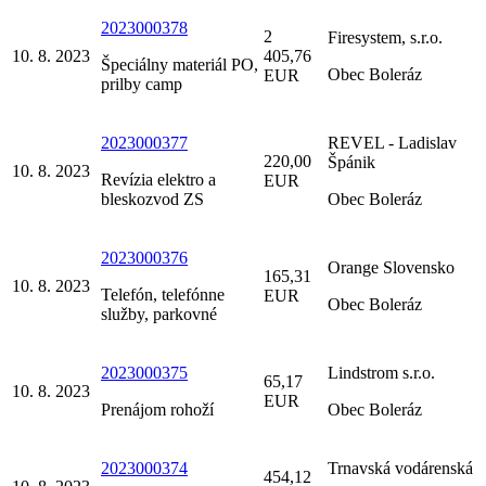
2023000378
2
Firesystem, s.r.o.
10. 8. 2023
405,76
Špeciálny materiál PO,
Obec Boleráz
EUR
prilby camp
2023000377
REVEL - Ladislav
220,00
Špánik
10. 8. 2023
Revízia elektro a
EUR
bleskozvod ZS
Obec Boleráz
2023000376
Orange Slovensko
165,31
10. 8. 2023
Telefón, telefónne
EUR
Obec Boleráz
služby, parkovné
2023000375
Lindstrom s.r.o.
65,17
10. 8. 2023
EUR
Prenájom rohoží
Obec Boleráz
2023000374
Trnavská vodárenská
454,12