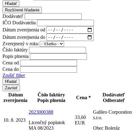
Hľadať
Rozšírené hľadanie
Dodávateľ
IČO Dodávatelia
Dátum zverejnenia od
Dátum zverejnenia do
Zverejnený v roku
Číslo faktúry
Popis plnenia
Cena od
Cena do
Zrušiť filter
Zavrieť
Dátum
Číslo faktúry
Dodávateľ
Cena *
zverejnenia
Popis plnenia
Odberateľ
2023000388
Galileo Corporation
33,60
s.r.o.
10. 8. 2023
Licenčný poplatok
EUR
MA 08/2023
Obec Boleráz