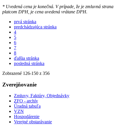
* Uvedená cena je konečná. V prípade, že je zmluvná strana
platcom DPH, je cena uvedená vrátane DPH.
prvá stránka
predchádzajúca stránka
4
5
6
7
8
ďalšia stránka
posledná stránka
Zobrazené
126
-
150
z 356
Zverejňovanie
Zmluvy, Faktúry, Objednávky
ZFO - archív
Úradná tabuľa
VZN
Hospodárenie
Verejné obstarávanie