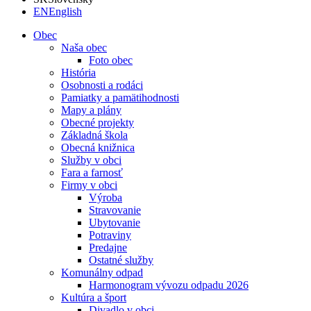
EN
English
Obec
Naša obec
Foto obec
História
Osobnosti a rodáci
Pamiatky a pamätihodnosti
Mapy a plány
Obecné projekty
Základná škola
Obecná knižnica
Služby v obci
Fara a farnosť
Firmy v obci
Výroba
Stravovanie
Ubytovanie
Potraviny
Predajne
Ostatné služby
Komunálny odpad
Harmonogram vývozu odpadu 2026
Kultúra a šport
Divadlo v obci