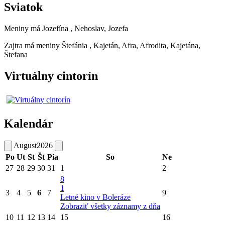
Sviatok
Meniny má
Jozefína
, Nehoslav, Jozefa
Zajtra má meniny
Štefánia
, Kajetán, Afra, Afrodita, Kajetána,
Štefana
Virtuálny cintorín
Kalendár
August
2026
Po
Ut
St
Št
Pia
So
Ne
27
28
29
30
31
1
2
8
1
3
4
5
6
7
9
Letné kino v Boleráze
Zobraziť všetky záznamy z dňa
10
11
12
13
14
15
16