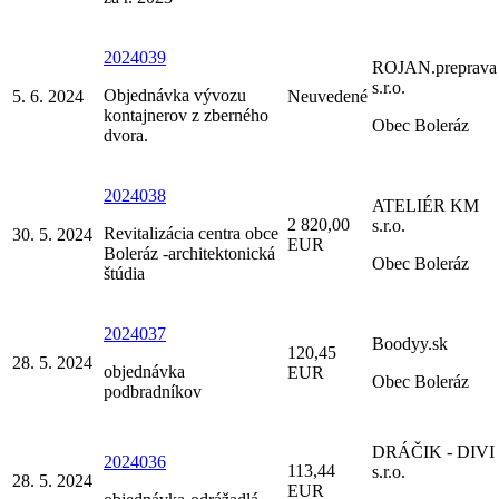
2024039
ROJAN.preprava
s.r.o.
Objednávka vývozu
5. 6. 2024
Neuvedené
kontajnerov z zberného
Obec Boleráz
dvora.
2024038
ATELIÉR KM
2 820,00
s.r.o.
Revitalizácia centra obce
30. 5. 2024
EUR
Boleráz -architektonická
Obec Boleráz
štúdia
2024037
Boodyy.sk
120,45
28. 5. 2024
objednávka
EUR
Obec Boleráz
podbradníkov
DRÁČIK - DIVI
2024036
113,44
s.r.o.
28. 5. 2024
EUR