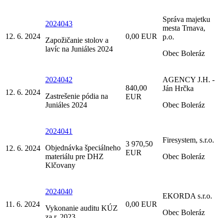
Správa majetku
2024043
mesta Trnava,
12. 6. 2024
0,00 EUR
p.o.
Zapožičanie stolov a
lavíc na Juniáles 2024
Obec Boleráz
2024042
AGENCY J.H. -
840,00
Ján Hrčka
12. 6. 2024
Zastrešenie pódia na
EUR
Juniáles 2024
Obec Boleráz
2024041
Firesystem, s.r.o.
3 970,50
Objednávka špeciálneho
12. 6. 2024
EUR
materiálu pre DHZ
Obec Boleráz
Klčovany
2024040
EKORDA s.r.o.
11. 6. 2024
0,00 EUR
Vykonanie auditu KÚZ
Obec Boleráz
za r. 2023