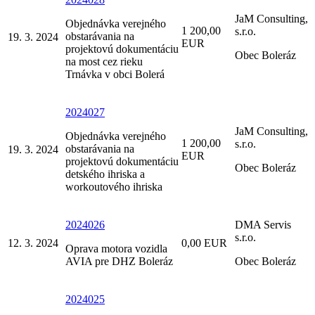
JaM Consulting,
Objednávka verejného
1 200,00
s.r.o.
obstarávania na
19. 3. 2024
EUR
projektovú dokumentáciu
Obec Boleráz
na most cez rieku
Trnávka v obci Bolerá
2024027
JaM Consulting,
Objednávka verejného
1 200,00
s.r.o.
obstarávania na
19. 3. 2024
EUR
projektovú dokumentáciu
Obec Boleráz
detského ihriska a
workoutového ihriska
2024026
DMA Servis
s.r.o.
12. 3. 2024
0,00 EUR
Oprava motora vozidla
AVIA pre DHZ Boleráz
Obec Boleráz
2024025