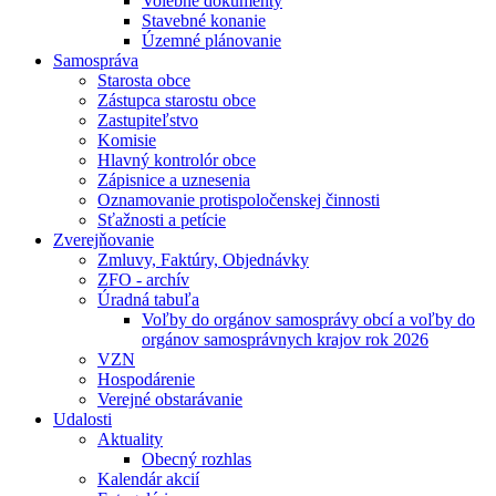
Volebné dokumenty
Stavebné konanie
Územné plánovanie
Samospráva
Starosta obce
Zástupca starostu obce
Zastupiteľstvo
Komisie
Hlavný kontrolór obce
Zápisnice a uznesenia
Oznamovanie protispoločenskej činnosti
Sťažnosti a petície
Zverejňovanie
Zmluvy, Faktúry, Objednávky
ZFO - archív
Úradná tabuľa
Voľby do orgánov samosprávy obcí a voľby do
orgánov samosprávnych krajov rok 2026
VZN
Hospodárenie
Verejné obstarávanie
Udalosti
Aktuality
Obecný rozhlas
Kalendár akcií