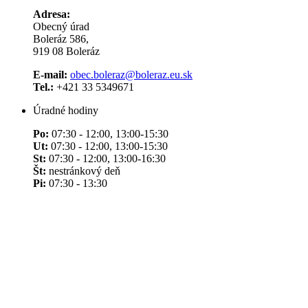
Adresa:
Obecný úrad
Boleráz 586,
919 08 Boleráz
E-mail:
obec.boleraz@boleraz.eu.sk
Tel.:
+421 33 5349671
Úradné hodiny
Po:
07:30 - 12:00, 13:00-15:30
Ut:
07:30 - 12:00, 13:00-15:30
St:
07:30 - 12:00, 13:00-16:30
Št:
nestránkový deň
Pi:
07:30 - 13:30