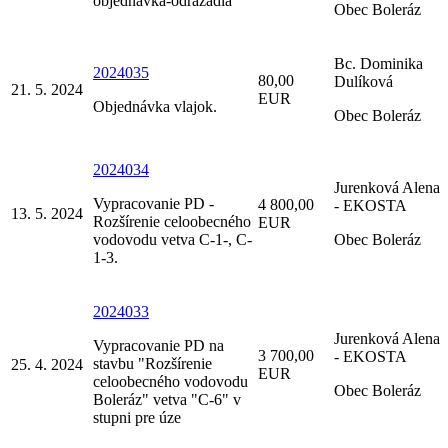
objednávka-odrážadlá
Obec Boleráz
Bc. Dominika
2024035
80,00
Dulíková
21. 5. 2024
EUR
Objednávka vlajok.
Obec Boleráz
2024034
Jurenková Alena
Vypracovanie PD -
4 800,00
- EKOSTA
13. 5. 2024
Rozšírenie celoobecného
EUR
vodovodu vetva C-1-, C-
Obec Boleráz
1-3.
2024033
Jurenková Alena
Vypracovanie PD na
3 700,00
- EKOSTA
stavbu "Rozšírenie
25. 4. 2024
EUR
celoobecného vodovodu
Obec Boleráz
Boleráz" vetva "C-6" v
stupni pre úze