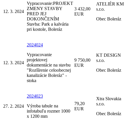
Vypracovanie:PROJEKT
ATELIÉR KM
ZMENY STAVBY
3 432,00
s.r.o.
12. 3. 2024
PRED JEJ
EUR
DOKONČENÍM
Obec Boleráz
Stavba: Park a kalvária
pri kostole, Boleráz
2024024
Vypracovanie
KT DESIGN
projektovej
9 750,00
s.r.o.
12. 3. 2024
dokumentácie na stavbu
EUR
"Rozšírenie celoobecnej
Obec Boleráz
kanalizácie Boleráz" -
stoka
2024023
Xtra Slovakia
79,20
s.r.o.
Výroba tabule na
27. 2. 2024
EUR
infotabuľu rozmer 1000
Obec Boleráz
x 1200 mm