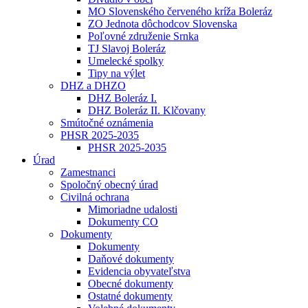
MO Slovenského červeného kríža Boleráz
ZO Jednota dôchodcov Slovenska
Poľovné združenie Srnka
TJ Slavoj Boleráz
Umelecké spolky
Tipy na výlet
DHZ a DHZO
DHZ Boleráz I.
DHZ Boleráz II. Klčovany
Smútočné oznámenia
PHSR 2025-2035
PHSR 2025-2035
Úrad
Zamestnanci
Spoločný obecný úrad
Civilná ochrana
Mimoriadne udalosti
Dokumenty CO
Dokumenty
Dokumenty
Daňové dokumenty
Evidencia obyvateľstva
Obecné dokumenty
Ostatné dokumenty