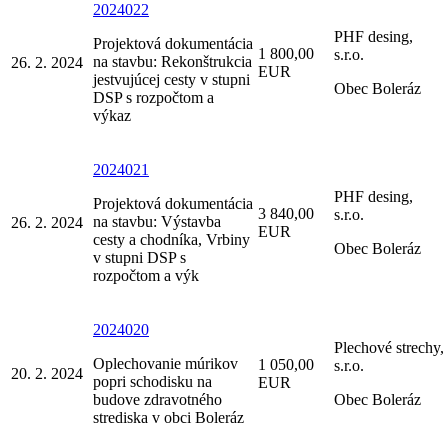
2024022
PHF desing,
Projektová dokumentácia
1 800,00
s.r.o.
na stavbu: Rekonštrukcia
26. 2. 2024
EUR
jestvujúcej cesty v stupni
Obec Boleráz
DSP s rozpočtom a
výkaz
2024021
PHF desing,
Projektová dokumentácia
3 840,00
s.r.o.
na stavbu: Výstavba
26. 2. 2024
EUR
cesty a chodníka, Vrbiny
Obec Boleráz
v stupni DSP s
rozpočtom a výk
2024020
Plechové strechy,
Oplechovanie múrikov
1 050,00
s.r.o.
20. 2. 2024
popri schodisku na
EUR
budove zdravotného
Obec Boleráz
strediska v obci Boleráz