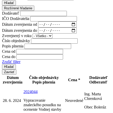
Hľadať
Rozšírené hľadanie
Dodávateľ
IČO Dodávatelia
Dátum zverejnenia od
Dátum zverejnenia do
Zverejnený v roku
Číslo objednávky
Popis plnenia
Cena od
Cena do
Zrušiť filter
Zavrieť
Dátum
Číslo objednávky
Dodávateľ
Cena *
zverejnenia
Popis plnenia
Odberateľ
2024044
Ing. Marta
Chrenková
Vypracovanie
28. 6. 2024
Neuvedené
znaleckého posudku na
Obec Boleráz
ocenenie Vodnej stavby